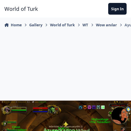
Jump to content
World of Turk
Sign In
Home
Gallery
World of Turk
WT
Wow anılar
Ayu