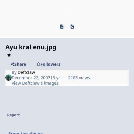
Previous carousel slide
Next carousel slide
Ayu kral enu.jpg
Share
Followers
By
Deftclaw
December 22, 2007
18 yr
2185 views
View Deftclaw's images
Report
From the album: