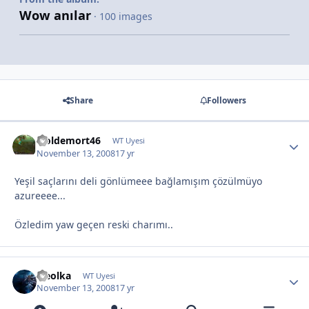
Wow anılar
· 100 images
Share
Followers
woldemort46
WT Uyesi
November 13, 2008
17 yr
Yeşil saçlarını deli gönlümeee bağlamışım çözülmüyo
azureeee...
Özledim yaw geçen reski charımı..
weolka
WT Uyesi
November 13, 2008
17 yr