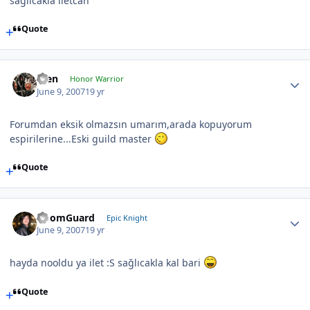
sağlıcakla iletcan
Quote
scen
Honor Warrior
June 9, 2007
19 yr
Forumdan eksik olmazsın umarım,arada kopuyorum
espirilerine...Eski guild master
Quote
DoomGuard
Epic Knight
June 9, 2007
19 yr
hayda nooldu ya ilet :S sağlıcakla kal bari
Quote