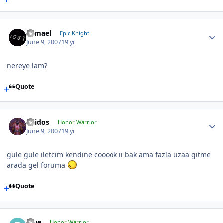
Samael
Epic Knight
June 9, 2007
19 yr
nereye lam?
Quote
Thidos
Honor Warrior
June 9, 2007
19 yr
gule gule iletcim kendine cooook ii bak ama fazla uzaa gitme
arada gel foruma
Quote
Blue
Honor Warrior