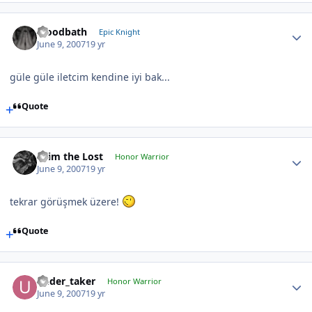
bloodbath
Epic Knight
June 9, 2007
19 yr
güle güle iletcim kendine iyi bak...
Quote
cRim the Lost
Honor Warrior
June 9, 2007
19 yr
tekrar görüşmek üzere!
Quote
under_taker
Honor Warrior
June 9, 2007
19 yr