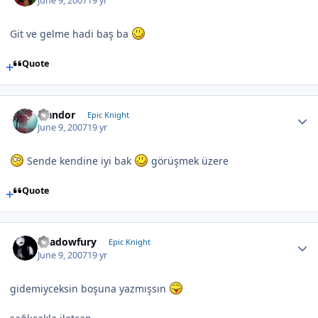
June 9, 2007
19 yr
Git ve gelme hadi baş ba
Quote
Isandor
Epic Knight
June 9, 2007
19 yr
Sende kendine iyi bak
görüşmek üzere
Quote
Shadowfury
Epic Knight
June 9, 2007
19 yr
gidemiyceksin boşuna yazmışsın