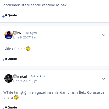
gorusmek uzere sende kendıne ıyı bak
Quote
BurN
WT Uyesi
June 9, 2007
19 yr
Güle Güle git
Quote
Jahrakal
Epic Knight
June 9, 2007
19 yr
WT'de tanıştığım en güzel insanlardan birisin İlet.. Görüşürüz
bi ara
Quote