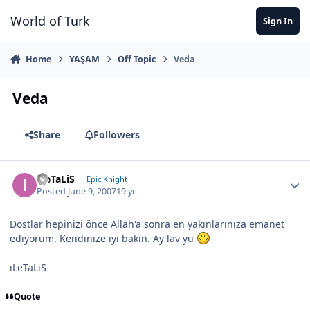
Jump to content
World of Turk
Sign In
Home
YAŞAM
Off Topic
Veda
Veda
Share
Followers
iLeTaLiS
Epic Knight
Posted
June 9, 2007
19 yr
Dostlar hepinizi önce Allah'a sonra en yakınlarınıza emanet
ediyorum. Kendinize iyi bakın. Ay lav yu
iLeTaLiS
Quote