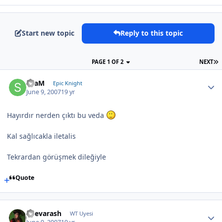
Start new topic
Reply to this topic
PAGE 1 OF 2
NEXT
SLaM
Epic Knight
June 9, 2007
19 yr
Hayırdır nerden çıktı bu veda
Kal sağlıcakla iletalis
Tekrardan görüşmek dileğiyle
Quote
Shevarash
WT Uyesi