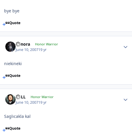
bye bye
Quote
Cynora
Honor Warrior
June 10, 2007
19 yr
niekineki
Quote
BuLL
Honor Warrior
June 10, 2007
19 yr
Saglıcakla kal
Quote