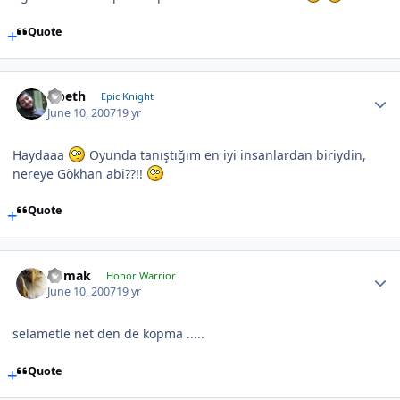
Quote
Opeth
Epic Knight
June 10, 2007
19 yr
Haydaaa
Oyunda tanıştığım en iyi insanlardan biriydin,
nereye Gökhan abi??!!
Quote
nomak
Honor Warrior
June 10, 2007
19 yr
selametle net den de kopma .....
Quote