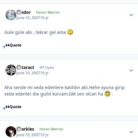
Teedor
Honor Warrior
June 10, 2007
19 yr
Güle güle abi , tekrar gel ama
Quote
Cataract
WT Uyesi
June 10, 2007
19 yr
Aha sende mi veda edenlere katıldın abi.Hehe oyuna girip
veda edenler die guild kurcam.GM sen olcan ha
.
Quote
sparkles
Honor Warrior
June 10, 2007
19 yr