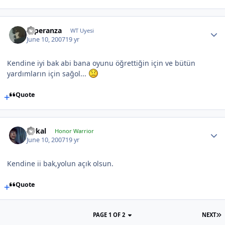
Esperanza
WT Uyesi
June 10, 2007
19 yr
Kendine iyi bak abi bana oyunu öğrettiğin için ve bütün
yardımların için sağol...
Quote
Aykal
Honor Warrior
June 10, 2007
19 yr
Kendine ii bak,yolun açık olsun.
Quote
PAGE 1 OF 2
NEXT