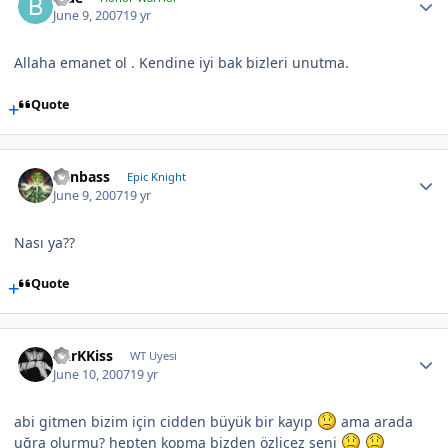
June 9, 2007
19 yr
Allaha emanet ol . Kendine iyi bak bizleri unutma.
Quote
Canbass
Epic Knight
June 9, 2007
19 yr
Nası ya??
Quote
DarKKiss
WT Uyesi
June 10, 2007
19 yr
abi gitmen bizim için cidden büyük bir kayıp
ama arada
uğra olurmu? hepten kopma bizden özlicez seni