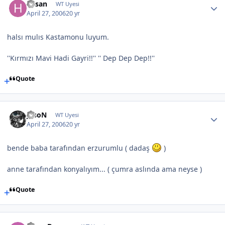
hasan
WT Uyesi
April 27, 2006
20 yr
halsı mulıs Kastamonu luyum.
''Kırmızı Mavi Hadi Gayri!!'' '' Dep Dep Dep!!''
Quote
JasoN
WT Uyesi
April 27, 2006
20 yr
bende baba tarafından erzurumlu ( dadaş
)
anne tarafından konyalıyım... ( çumra aslında ama neyse )
Quote