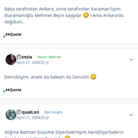
Baba tarafından Ankara, anne tarafından Karaman'lıyım.
(Karamanoğlu Mehmet Bey'e saygılar
) Ama Ankara'da
doğdum...
Quote
silenzia
Honor Warrior
April 27, 2006
20 yr
Denizliliyim. anam da babam da Denizlili
Quote
YuquaiLon
Epic Knight
April 27, 2006
20 yr
doğma Batman büyüme Diyarbakırlıyım Hani(Diyarbakırın