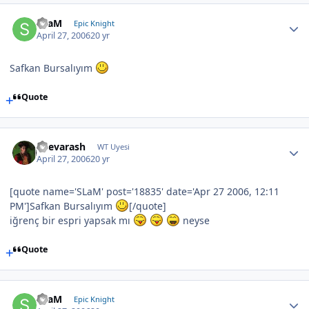
SLaM
Epic Knight
April 27, 2006
20 yr
Safkan Bursalıyım
Quote
Shevarash
WT Uyesi
April 27, 2006
20 yr
[quote name='SLaM' post='18835' date='Apr 27 2006, 12:11
PM']Safkan Bursalıyım
[/quote]
iğrenç bir espri yapsak mı
neyse
Quote
SLaM
Epic Knight