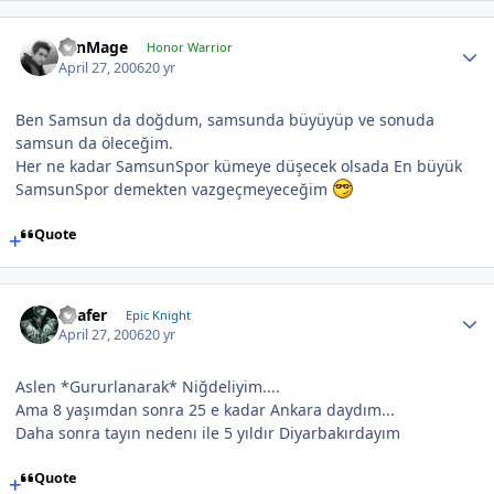
LenMage
Honor Warrior
April 27, 2006
20 yr
Ben Samsun da doğdum, samsunda büyüyüp ve sonuda
samsun da öleceğim.
Her ne kadar SamsunSpor kümeye düşecek olsada En büyük
SamsunSpor demekten vazgeçmeyeceğim
Quote
Loafer
Epic Knight
April 27, 2006
20 yr
Aslen *Gururlanarak* Niğdeliyim....
Ama 8 yaşımdan sonra 25 e kadar Ankara daydım...
Daha sonra tayın nedenı ile 5 yıldır Diyarbakırdayım
Quote