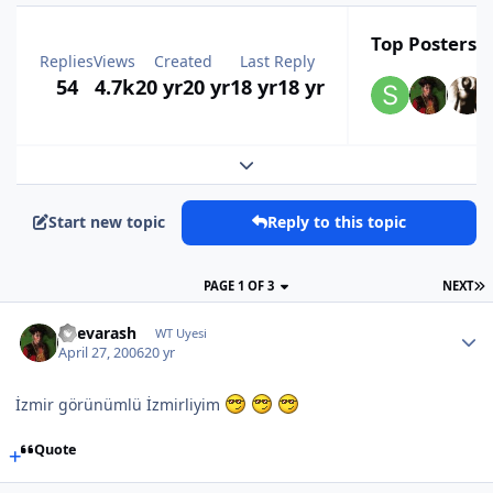
Top Posters I
Replies
Views
Created
Last Reply
54
4.7k
20 yr
20 yr
18 yr
18 yr
Expand topic overview
Start new topic
Reply to this topic
PAGE 1 OF 3
NEXT
Shevarash
WT Uyesi
April 27, 2006
20 yr
İzmir görünümlü İzmirliyim
Quote