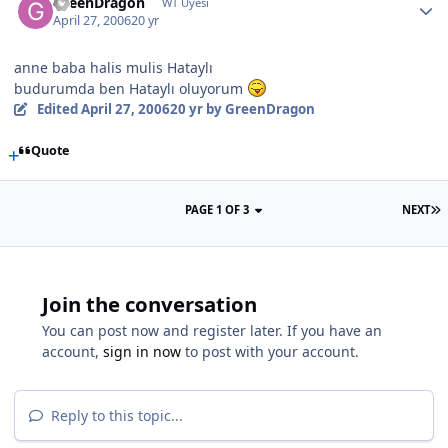
GreenDragon
WT Uyesi
April 27, 2006
20 yr
anne baba halis mulis Hataylı
budurumda ben Hataylı oluyorum
Edited
April 27, 2006
20 yr
by GreenDragon
Quote
PAGE 1 OF 3
NEXT
Join the conversation
You can post now and register later. If you have an
account,
sign in now
to post with your account.
Reply to this topic...