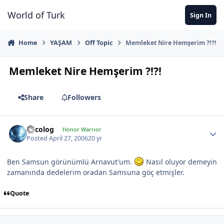
Jump to content
World of Turk
Sign In
Home
YAŞAM
Off Topic
Memleket Nire Hemşerim ?!?!
Memleket Nire Hemşerim ?!?!
Share
Followers
Orcolog
Honor Warrior
Posted
April 27, 2006
20 yr
Ben Samsun görünümlü Arnavut'um.
Nasıl oluyor demeyin
zamanında dedelerim oradan Samsuna göç etmişler.
Quote