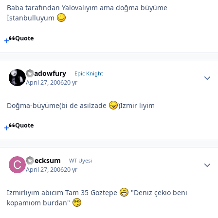
Baba tarafından Yalovalıyım ama doğma büyüme
İstanbulluyum
Quote
Shadowfury
Epic Knight
April 27, 2006
20 yr
Doğma-büyüme(bi de asilzade
)İzmir liyim
Quote
Checksum
WT Uyesi
April 27, 2006
20 yr
İzmirliyim abicim Tam 35 Göztepe
"Deniz çekio beni
kopamıom burdan"