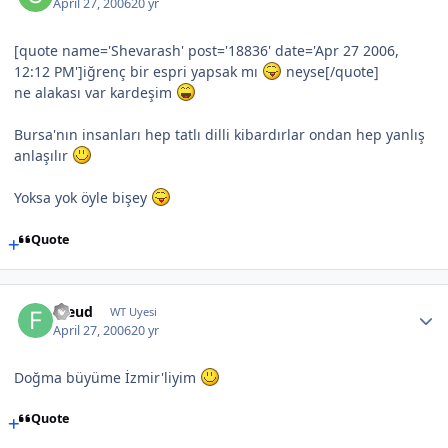
April 27, 2006
20 yr
[quote name='Shevarash' post='18836' date='Apr 27 2006,
12:12 PM']iğrenç bir espri yapsak mı
neyse[/quote]
ne alakası var kardeşim
Bursa'nın insanları hep tatlı dilli kibardırlar ondan hep yanlış
anlaşılır
Yoksa yok öyle bişey
Quote
Freud
WT Uyesi
April 27, 2006
20 yr
Doğma büyüme İzmir'liyim
Quote