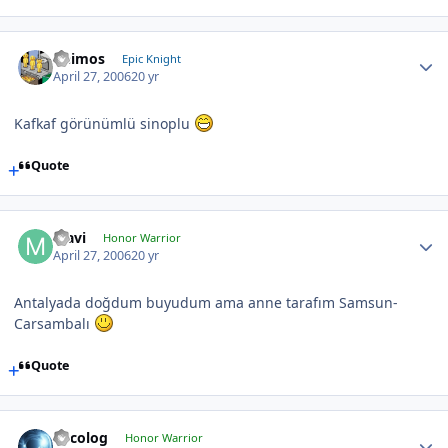
Deimos
Epic Knight
April 27, 2006
20 yr
Kafkaf görünümlü sinoplu
Quote
Mavi
Honor Warrior
April 27, 2006
20 yr
Antalyada doğdum buyudum ama anne tarafım Samsun-
Carsambalı
Quote
Orcolog
Honor Warrior