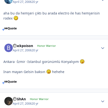
April 27, 2006
20 yr
aha bu da hemşeri çıktı bu arada electro ile has hemşerisin
rodex
Quote
Blackpoison
Honor Warrior
April 27, 2006
20 yr
Ankara -İzmir -Istanbul gorünümlü Konyalıyım
Inan mayan Gelsin baksın
hehehe
Quote
TuGhAn
Honor Warrior
April 27, 2006
20 yr