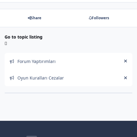
Share
Followers
Go to topic listing
Announcements
Forum Yaptırımları
Hide
Oyun Kuralları Cezalar
Hide