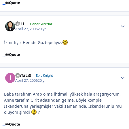
Quote
BuLL
Honor Warrior
April 27, 2006
20 yr
İzmirliyiz Hemde Göztepeliyiz.
Quote
iLeTaLiS
Epic Knight
April 27, 2006
20 yr
Baba tarafının Arap olma ihtimali yüksek hala araştırıyorum.
Anne tarafım Girit adasından gelme. Böyle komple
İskenderuna yerleşmişler vakti zamanında. İskenderunlu mu
oluyom şimdi
?
Quote