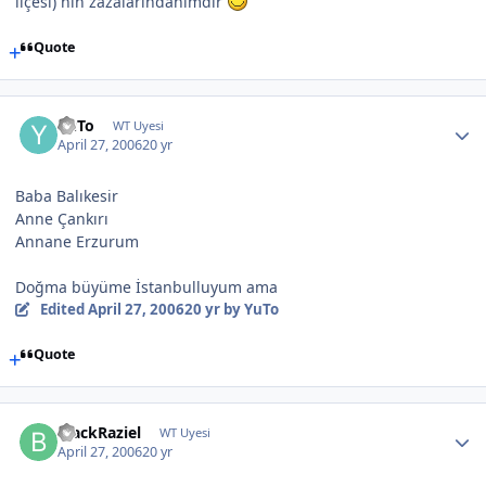
ilçesi) nin zazalarındanımdır
Quote
YuTo
WT Uyesi
April 27, 2006
20 yr
Baba Balıkesir
Anne Çankırı
Annane Erzurum
Doğma büyüme İstanbulluyum ama
Edited
April 27, 2006
20 yr
by YuTo
Quote
BlackRaziel
WT Uyesi
April 27, 2006
20 yr