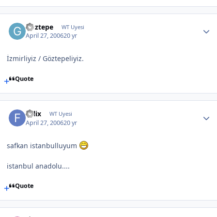
Goztepe
WT Uyesi
April 27, 2006
20 yr
İzmirliyiz / Göztepeliyiz.
Quote
Felix
WT Uyesi
April 27, 2006
20 yr
safkan istanbulluyum
istanbul anadolu....
Quote