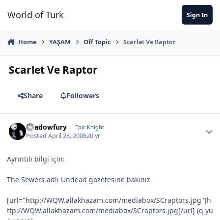
Jump to content
World of Turk
Sign In
Home
YAŞAM
Off Topic
Scarlet Ve Raptor
Scarlet Ve Raptor
Share
Followers
Shadowfury
Epic Knight
Posted
April 28, 2006
20 yr
Ayrıntılı bilgi için:
The Sewers adlı Undead gazetesine bakınız
[url="http://WQW.allakhazam.com/mediabox/SCraptors.jpg"]h
ttp://WQW.allakhazam.com/mediabox/SCraptors.jpg[/url] (q yu