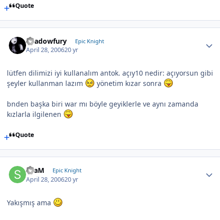
Quote
Shadowfury
Epic Knight
April 28, 2006
20 yr
lütfen dilimizi iyi kullanalım antok. açıy10 nedir: açıyorsun gibi
şeyler kullanman lazım
yönetim kızar sonra
bnden başka biri war mı böyle geyiklerle ve aynı zamanda
kızlarla ilgilenen
Quote
SLaM
Epic Knight
April 28, 2006
20 yr
Yakışmış ama