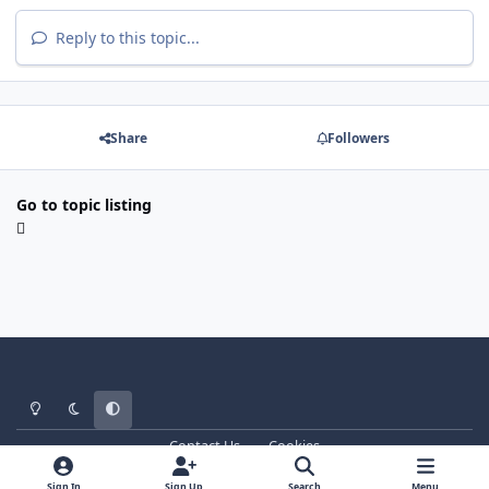
Reply to this topic...
Share
Followers
Go to topic listing
Light Mode
Dark Mode
System Preference
Contact Us
Cookies
WT - http://www.ebattle.net
Powered by
Invision Community
Sign In
Sign Up
Search
Menu