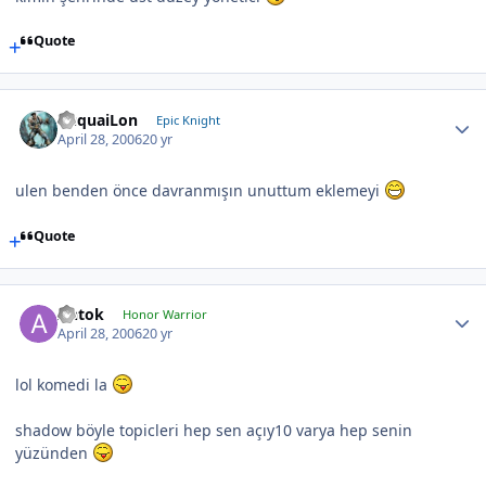
Quote
YuquaiLon
Epic Knight
April 28, 2006
20 yr
ulen benden önce davranmışın unuttum eklemeyi
Quote
Antok
Honor Warrior
April 28, 2006
20 yr
lol komedi la
shadow böyle topicleri hep sen açıy10 varya hep senin
yüzünden