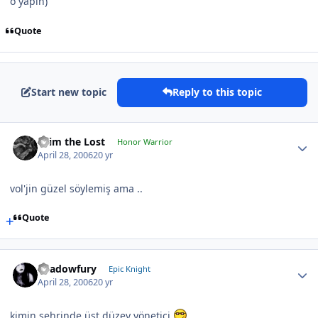
o yapın)
Quote
Start new topic
Reply to this topic
cRim the Lost
Honor Warrior
April 28, 2006
20 yr
vol'jin güzel söylemiş ama ..
Quote
Shadowfury
Epic Knight
April 28, 2006
20 yr
kimin şehrinde üst düzey yönetici