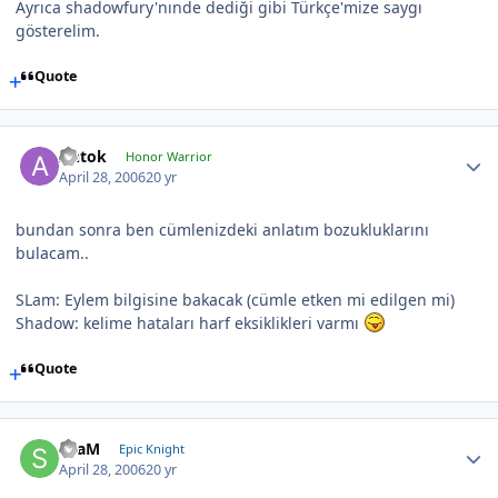
Ayrıca shadowfury'nınde dediği gibi Türkçe'mize saygı
gösterelim.
Quote
Antok
Honor Warrior
April 28, 2006
20 yr
bundan sonra ben cümlenizdeki anlatım bozukluklarını
bulacam..
SLam: Eylem bilgisine bakacak (cümle etken mi edilgen mi)
Shadow: kelime hataları harf eksiklikleri varmı
Quote
SLaM
Epic Knight
April 28, 2006
20 yr