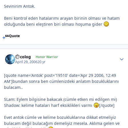
Sevinirim Antok.
Beni kontrol eden hatalarımı arayan birinin olması ve hatam
olduğunda beni eleştiren biri olması hoşuma gider
Quote
Orcolog
Honor Warrior
April 29, 2006
20 yr
[quote name='Antok' post='19510' date='Apr 29 2006, 12:49
AM']bundan sonra ben cümlenizdeki anlatım bozukluklarını
bulacam..
SLam: Eylem bilgisine bakacak (cümle etken mi edilgen mi)
Shadow: kelime hataları harf eksiklikleri varmı
[/quote]
Evet antok cümle ve kelime bozukluklarına dikkat etmeliyiz
bulacam değil bulacağım demeliyiz mesela. Aklıma gelen ve