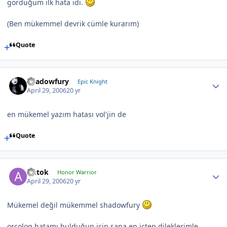
gördüğüm ilk hata idi.
(Ben mükemmel devrik cümle kurarım)
Quote
Shadowfury
Epic Knight
April 29, 2006
20 yr
en mükemel yazım hatası vol'jin de
Quote
Antok
Honor Warrior
April 29, 2006
20 yr
Mükemel değil mükemmel shadowfury
orcolog hatamı bulduğun için sana en içten dileklerimle