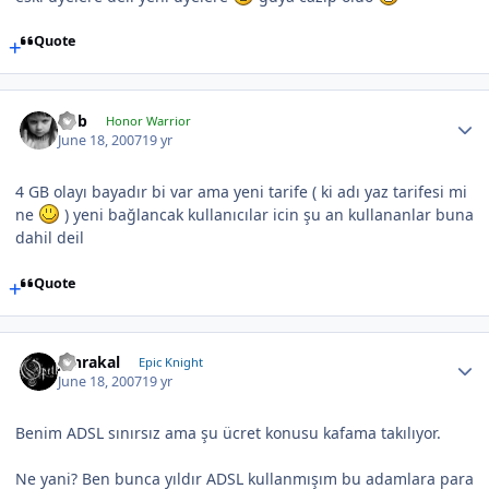
Quote
hbb
Honor Warrior
June 18, 2007
19 yr
4 GB olayı bayadır bi var ama yeni tarife ( ki adı yaz tarifesi mi
ne
) yeni bağlancak kullanıcılar icin şu an kullananlar buna
dahil deil
Quote
Jahrakal
Epic Knight
June 18, 2007
19 yr
Benim ADSL sınırsız ama şu ücret konusu kafama takılıyor.
Ne yani? Ben bunca yıldır ADSL kullanmışım bu adamlara para