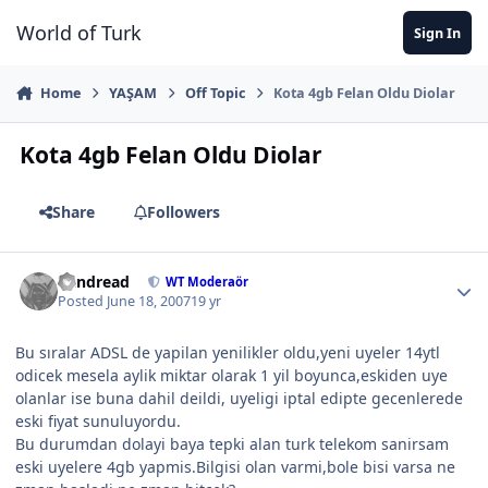
Jump to content
World of Turk
Sign In
Home
YAŞAM
Off Topic
Kota 4gb Felan Oldu Diolar
Kota 4gb Felan Oldu Diolar
Share
Followers
Vandread
WT Moderaör
Posted
June 18, 2007
19 yr
Bu sıralar ADSL de yapilan yenilikler oldu,yeni uyeler 14ytl
odicek mesela aylik miktar olarak 1 yil boyunca,eskiden uye
olanlar ise buna dahil deildi, uyeligi iptal edipte gecenlerede
eski fiyat sunuluyordu.
Bu durumdan dolayi baya tepki alan turk telekom sanirsam
eski uyelere 4gb yapmis.Bilgisi olan varmi,bole bisi varsa ne