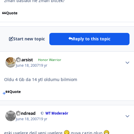
zman basladi ne zman bitcek?
Quote
Start new topic
Reply to this topic
Anarsist
Honor Warrior
June 18, 2007
19 yr
Oldu 4 Gb da 14 ytl oldumu bilmiom
Quote
Vandread
WT Moderaör
June 18, 2007
19 yr
eski uyelere deil yeni uyelere
guya cazip oluo