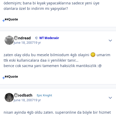
ödemişim; bana bi kıyak yapacaklarına sadece yeni üye
olanlara özel bi indirim mi yapıyolar?
Quote
Vandread
WT Moderaör
June 18, 2007
19 yr
zaten olay oldu bu mesele bilmiodum 4gb olayini
umarim
ttk eski kullanicalara daa ii yenilikler tanir...
bence cok sacma yani tamemen haksizlik mantiksizlik :@
Quote
bloodbath
Epic Knight
June 18, 2007
19 yr
nisan ayinda 4gb oldu zaten. superonline da böyle bir hizmet