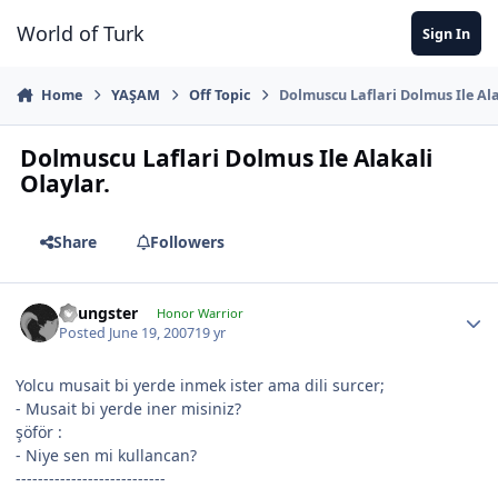
Jump to content
World of Turk
Sign In
Home
YAŞAM
Off Topic
Dolmuscu Laflari Dolmus Ile Ala
Dolmuscu Laflari Dolmus Ile Alakali
Olaylar.
Share
Followers
Youngster
Honor Warrior
Posted
June 19, 2007
19 yr
Yolcu musait bi yerde inmek ister ama dili surcer;
- Musait bi yerde iner misiniz?
şöför :
- Niye sen mi kullancan?
---------------------------