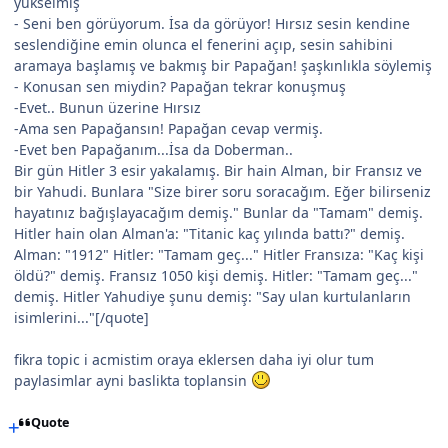
yükselmiş
- Seni ben görüyorum. İsa da görüyor! Hırsız sesin kendine
seslendiğine emin olunca el fenerini açıp, sesin sahibini
aramaya başlamış ve bakmış bir Papağan! şaşkınlıkla söylemiş
- Konusan sen miydin? Papağan tekrar konuşmuş
-Evet.. Bunun üzerine Hırsız
-Ama sen Papağansın! Papağan cevap vermiş.
-Evet ben Papağanım...İsa da Doberman..
Bir gün Hitler 3 esir yakalamış. Bir hain Alman, bir Fransız ve
bir Yahudi. Bunlara "Size birer soru soracağım. Eğer bilirseniz
hayatınız bağışlayacağım demiş." Bunlar da "Tamam" demiş.
Hitler hain olan Alman'a: "Titanic kaç yılında battı?" demiş.
Alman: "1912" Hitler: "Tamam geç..." Hitler Fransıza: "Kaç kişi
öldü?" demiş. Fransız 1050 kişi demiş. Hitler: "Tamam geç..."
demiş. Hitler Yahudiye şunu demiş: "Say ulan kurtulanların
isimlerini..."[/quote]
fikra topic i acmistim oraya eklersen daha iyi olur tum
paylasimlar ayni baslikta toplansin
Quote