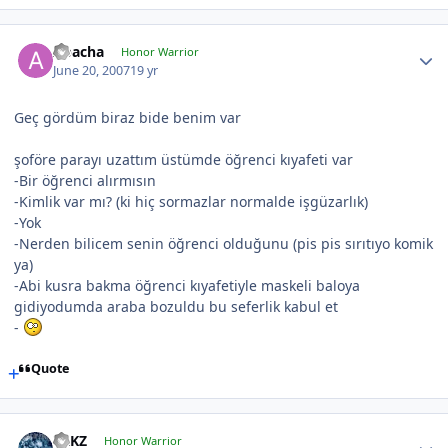
Apacha
Honor Warrior
June 20, 2007
19 yr
Geç gördüm biraz bide benim var
şoföre parayı uzattım üstümde öğrenci kıyafeti var
-Bir öğrenci alırmısın
-Kimlik var mı? (ki hiç sormazlar normalde işgüzarlık)
-Yok
-Nerden bilicem senin öğrenci olduğunu (pis pis sırıtıyo komik
ya)
-Abi kusra bakma öğrenci kıyafetiyle maskeli baloya
gidiyodumda araba bozuldu bu seferlik kabul et
-
Quote
TRKZ
Honor Warrior