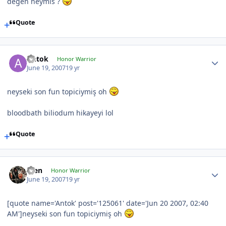
degen neymis ?
Quote
Antok
Honor Warrior
June 19, 2007
19 yr
neyseki son fun topiciymiş oh
bloodbath biliodum hikayeyi lol
Quote
scen
Honor Warrior
June 19, 2007
19 yr
[quote name='Antok' post='125061' date='Jun 20 2007, 02:40
AM']neyseki son fun topiciymiş oh