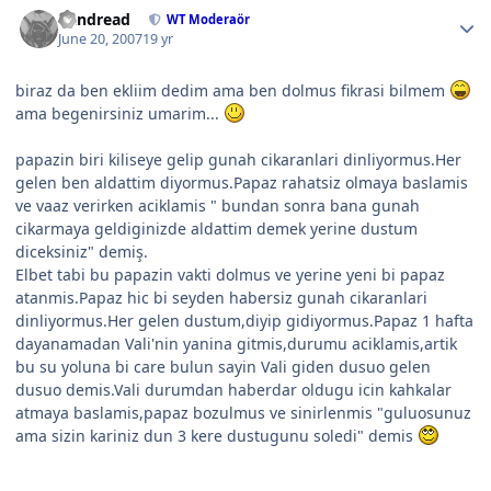
Vandread
WT Moderaör
June 20, 2007
19 yr
biraz da ben ekliim dedim ama ben dolmus fikrasi bilmem
ama begenirsiniz umarim...
papazin biri kiliseye gelip gunah cikaranlari dinliyormus.Her
gelen ben aldattim diyormus.Papaz rahatsiz olmaya baslamis
ve vaaz verirken aciklamis " bundan sonra bana gunah
cikarmaya geldiginizde aldattim demek yerine dustum
diceksiniz" demiş.
Elbet tabi bu papazin vakti dolmus ve yerine yeni bi papaz
atanmis.Papaz hic bi seyden habersiz gunah cikaranlari
dinliyormus.Her gelen dustum,diyip gidiyormus.Papaz 1 hafta
dayanamadan Vali'nin yanina gitmis,durumu aciklamis,artik
bu su yoluna bi care bulun sayin Vali giden dusuo gelen
dusuo demis.Vali durumdan haberdar oldugu icin kahkalar
atmaya baslamis,papaz bozulmus ve sinirlenmis "guluosunuz
ama sizin kariniz dun 3 kere dustugunu soledi" demis