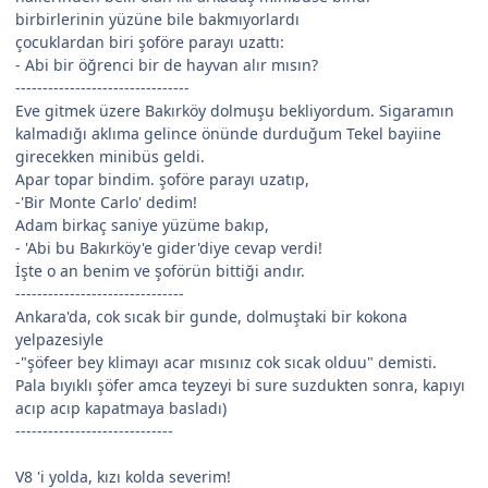
birbirlerinin yüzüne bile bakmıyorlardı
çocuklardan biri şoföre parayı uzattı:
- Abi bir öğrenci bir de hayvan alır mısın?
--------------------------------
Eve gitmek üzere Bakırköy dolmuşu bekliyordum. Sigaramın
kalmadığı aklıma gelince önünde durduğum Tekel bayiine
girecekken minibüs geldi.
Apar topar bindim. şoföre parayı uzatıp,
-'Bir Monte Carlo' dedim!
Adam birkaç saniye yüzüme bakıp,
- 'Abi bu Bakırköy'e gider'diye cevap verdi!
İşte o an benim ve şoförün bittiği andır.
-------------------------------
Ankara'da, cok sıcak bir gunde, dolmuştaki bir kokona
yelpazesiyle
-"şöfeer bey klimayı acar mısınız cok sıcak olduu" demisti.
Pala bıyıklı şöfer amca teyzeyi bi sure suzdukten sonra, kapıyı
acıp acıp kapatmaya basladı)
-----------------------------
V8 'i yolda, kızı kolda severim!