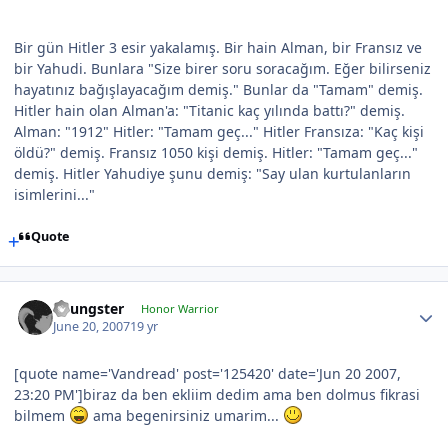
Bir gün Hitler 3 esir yakalamış. Bir hain Alman, bir Fransız ve
bir Yahudi. Bunlara "Size birer soru soracağım. Eğer bilirseniz
hayatınız bağışlayacağım demiş." Bunlar da "Tamam" demiş.
Hitler hain olan Alman'a: "Titanic kaç yılında battı?" demiş.
Alman: "1912" Hitler: "Tamam geç..." Hitler Fransıza: "Kaç kişi
öldü?" demiş. Fransız 1050 kişi demiş. Hitler: "Tamam geç..."
demiş. Hitler Yahudiye şunu demiş: "Say ulan kurtulanların
isimlerini..."
Quote
Youngster
Honor Warrior
June 20, 2007
19 yr
[quote name='Vandread' post='125420' date='Jun 20 2007,
23:20 PM']biraz da ben ekliim dedim ama ben dolmus fikrasi
bilmem
ama begenirsiniz umarim...