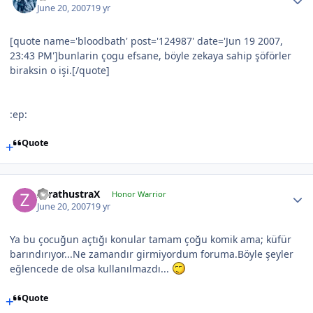
June 20, 2007
19 yr
[quote name='bloodbath' post='124987' date='Jun 19 2007,
23:43 PM']bunlarin çogu efsane, böyle zekaya sahip şöförler
biraksin o işi.[/quote]
:ep:
Quote
ZarathustraX
Honor Warrior
June 20, 2007
19 yr
Ya bu çocuğun açtığı konular tamam çoğu komik ama; küfür
barındırıyor...Ne zamandır girmiyordum foruma.Böyle şeyler
eğlencede de olsa kullanılmazdı...
Quote