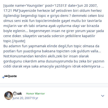
[quote name='Youngster' post='125313' date='Jun 20 2007,
17:21 PM']sayenizde herkeze laf yetisdiren biri oldum herkez
ilgilendigi begendigi topic e giriyo demi ? demmeki ceken bisi
olmus seni eski fun topiclerimdede gayet mutlu bir tavirlarla
msjlarin var eh tabi ortama ayak uydurma olayi var birazda
boyle eglenin... begenmeyen insan ne girer yorum yazar yada
cene doker. sikayetin varsada solersin yetkililere kapatilir
topic.[/quote]
Bu adamın fun yapmamak elinde degil,fun topic olmasa da
postları fun yuazdıgına baksana topicten cok guldum valla...
Not:Konusmandan kendini akıllı,zeki bir insan olarak
gordugunu cıkardım ama dusunuyorumda bu zeka bir yazının
ciddi olarak veya saka amacıyla yazıldıgını idrak edemiyorsa ...
Quote
Bleak
Honor Warrior
June 20, 2007
19 yr