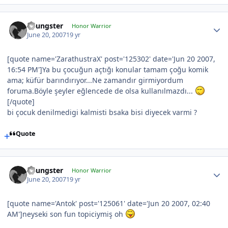
Youngster
Honor Warrior
June 20, 2007
19 yr
[quote name='ZarathustraX' post='125302' date='Jun 20 2007,
16:54 PM']Ya bu çocuğun açtığı konular tamam çoğu komik
ama; küfür barındırıyor...Ne zamandır girmiyordum
foruma.Böyle şeyler eğlencede de olsa kullanılmazdı...
[/quote]
bi çocuk denilmedigi kalmisti bsaka bisi diyecek varmi ?
Quote
Youngster
Honor Warrior
June 20, 2007
19 yr
[quote name='Antok' post='125061' date='Jun 20 2007, 02:40
AM']neyseki son fun topiciymiş oh