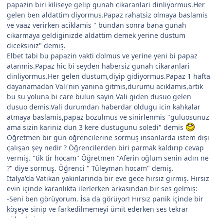
papazin biri kiliseye gelip gunah cikaranlari dinliyormus.Her
gelen ben aldattim diyormus.Papaz rahatsiz olmaya baslamis
ve vaaz verirken aciklamis " bundan sonra bana gunah
cikarmaya geldiginizde aldattim demek yerine dustum
diceksiniz" demiş.
Elbet tabi bu papazin vakti dolmus ve yerine yeni bi papaz
atanmis.Papaz hic bi seyden habersiz gunah cikaranlari
dinliyormus.Her gelen dustum,diyip gidiyormus.Papaz 1 hafta
dayanamadan Vali'nin yanina gitmis,durumu aciklamis,artik
bu su yoluna bi care bulun sayin Vali giden dusuo gelen
dusuo demis.Vali durumdan haberdar oldugu icin kahkalar
atmaya baslamis,papaz bozulmus ve sinirlenmis "guluosunuz
ama sizin kariniz dun 3 kere dustugunu soledi" demis
Öğretmen bir gün öğrencilerine sormuş insanlarda istem dışı
çalışan şey nedir ? Öğrencilerden biri parmak kaldırıp cevap
vermiş. "tik tir hocam" Öğretmen "Aferin oğlum senin adın ne
?" diye sormuş. Öğrenci " Tüleyman hocam" demiş.
İtalya'da Vatikan yakınlarında bir eve gece hırsız girmiş. Hırsız
evin içinde karanlıkta ilerlerken arkasından bir ses gelmiş:
-Seni ben görüyorum. İsa da görüyor! Hırsız panik içinde bir
köşeye sinip ve farkedilmemeyi ümit ederken ses tekrar