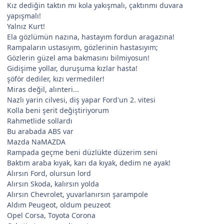
Kız dediğin taktın mı kola yakışmalı, çaktınmı duvara
yapışmalı!
Yalnız Kurt!
Ela gözlümün nazına, hastayım fordun aragazına!
Rampaların ustasıyım, gözlerinin hastasıyım;
Gözlerin güzel ama bakmasını bilmiyosun!
Gidişime yollar, duruşuma kızlar hasta!
şöför dediler, kızı vermediler!
Miras değil, alınteri...
Nazlı yarin cilvesi, diş yapar Ford'un 2. vitesi
Kolla beni şerit değiştiriyorum
Rahmetlide sollardı
Bu arabada ABS var
Mazda NaMAZDA
Rampada geçme beni düzlükte düzerim seni
Baktım araba kıyak, karı da kıyak, dedim ne ayak!
Alırsın Ford, olursun lord
Alırsın Skoda, kalırsın yolda
Alırsın Chevrolet, yuvarlanırsın şarampole
Aldım Peugeot, oldum peuzeot
Opel Corsa, Toyota Corona