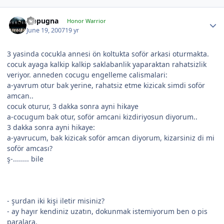
Oppugna
Honor Warrior
June 19, 2007
19 yr
3 yasinda cocukla annesi ön koltukta soför arkasi oturmakta.
cocuk ayaga kalkip kalkip saklabanlik yaparaktan rahatsizlik
veriyor. anneden cocugu engelleme calismalari:
a-yavrum otur bak yerine, rahatsiz etme kizicak simdi soför
amcan..
cocuk oturur, 3 dakka sonra ayni hikaye
a-cocugum bak otur, soför amcani kizdiriyosun diyorum..
3 dakka sonra ayni hikaye:
a-yavrucum, bak kizicak soför amcan diyorum, kizarsiniz di mi
soför amcası?
ş-........ bile
- şurdan iki kişi iletir misiniz?
- ay hayır kendiniz uzatın, dokunmak istemiyorum ben o pis
paralara.