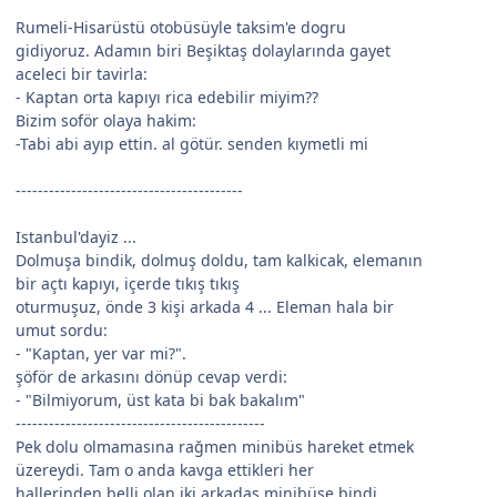
Rumeli-Hisarüstü otobüsüyle taksim'e dogru
gidiyoruz. Adamın biri Beşiktaş dolaylarında gayet
aceleci bir tavirla:
- Kaptan orta kapıyı rica edebilir miyim??
Bizim soför olaya hakim:
-Tabi abi ayıp ettin. al götür. senden kıymetli mi
-----------------------------------------
Istanbul'dayiz ...
Dolmuşa bindik, dolmuş doldu, tam kalkicak, elemanın
bir açtı kapıyı, içerde tıkış tıkış
oturmuşuz, önde 3 kişi arkada 4 ... Eleman hala bir
umut sordu:
- "Kaptan, yer var mi?".
şöför de arkasını dönüp cevap verdi:
- "Bilmiyorum, üst kata bi bak bakalım"
---------------------------------------------
Pek dolu olmamasına rağmen minibüs hareket etmek
üzereydi. Tam o anda kavga ettikleri her
hallerinden belli olan iki arkadaş minibüse bindi