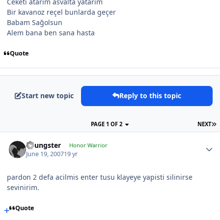
Ceketi atarım asvalta yatarım
Bir kavanoz reçel bunlarda geçer
Babam Sağolsun
Alem bana ben sana hasta
Quote
Start new topic
Reply to this topic
PAGE 1 OF 2
NEXT
Youngster
Honor Warrior
June 19, 2007
19 yr
pardon 2 defa acilmis enter tusu klayeye yapisti silinirse
sevinirim.
Quote