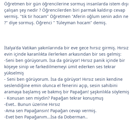
Öğretmen bir gün öğrencilerine sormuş insanlarda istem dışı
çalışan şey nedir ? Öğrencilerden biri parmak kaldırıp cevap
vermiş. "tik tir hocam" Öğretmen "Aferin oğlum senin adın ne
?" diye sormuş. Öğrenci " Tüleyman hocam" demiş.
İtalya'da Vatikan yakınlarında bir eve gece hırsız girmiş. Hırsız
evin içinde karanlıkta ilerlerken arkasından bir ses gelmiş:
-Seni ben görüyorum. İsa da görüyor! Hırsız panik içinde bir
köşeye sinip ve farkedilmemeyi ümit ederken ses tekrar
yükselmiş
- Seni ben görüyorum. İsa da görüyor! Hırsız sesin kendine
seslendiğine emin olunca el fenerini açıp, sesin sahibini
aramaya başlamış ve bakmış bir Papağan! şaşkınlıkla söylemiş
- Konusan sen miydin? Papağan tekrar konuşmuş
-Evet.. Bunun üzerine Hırsız
-Ama sen Papağansın! Papağan cevap vermiş.
-Evet ben Papağanım...İsa da Doberman..