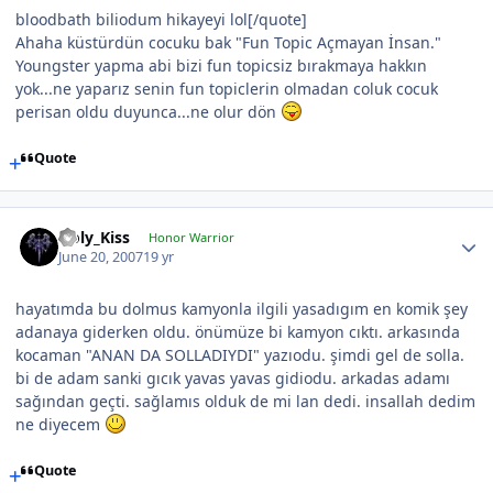
bloodbath biliodum hikayeyi lol[/quote]
Ahaha küstürdün cocuku bak "Fun Topic Açmayan İnsan."
Youngster yapma abi bizi fun topicsiz bırakmaya hakkın
yok...ne yaparız senin fun topiclerin olmadan coluk cocuk
perisan oldu duyunca...ne olur dön
Quote
Holy_Kiss
Honor Warrior
June 20, 2007
19 yr
hayatımda bu dolmus kamyonla ilgili yasadıgım en komik şey
adanaya giderken oldu. önümüze bi kamyon cıktı. arkasında
kocaman "ANAN DA SOLLADIYDI" yazıodu. şimdi gel de solla.
bi de adam sanki gıcık yavas yavas gidiodu. arkadas adamı
sağından geçti. sağlamıs olduk de mi lan dedi. insallah dedim
ne diyecem
Quote