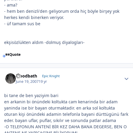
- ama?
- hem ben denizli'den geliyorum orda hiç böyle birşey yok
herkes kendi binerken veriyor.
- üf tamam sus be
ekşisözlükten aldım -dolmuş diyalogları-
Quote
bloodbath
Epic Knight
June 19, 2007
19 yr
bi tane de ben yaziyim bari
en arkanin bi önündeki koltukta cam kenarinda bir adam
yaninda ise bir bayan oturmaktadir. en arka sol koltukta
oturan kişi önündeki adamin telefonla bayani dürttügünü fark
eder. bayan uflar, puflar, sıkılır ve sonunda patlar adama
-O TELEFONUN ANTENİ BİR KEZ DAHA BANA DEGERSE, BEN O
ANTENE NE YAPICAGIMI BİLİYORUM!