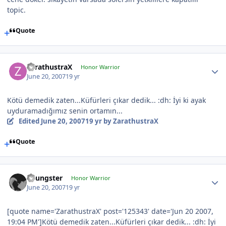
topic.
Quote
ZarathustraX
Honor Warrior
June 20, 2007
19 yr
Kötü demedik zaten...Küfürleri çıkar dedik... :dh: İyi ki ayak
uyduramadığımız senin ortamın...
Edited
June 20, 2007
19 yr
by ZarathustraX
Quote
Youngster
Honor Warrior
June 20, 2007
19 yr
[quote name='ZarathustraX' post='125343' date='Jun 20 2007,
19:04 PM']Kötü demedik zaten...Küfürleri çıkar dedik... :dh: İyi