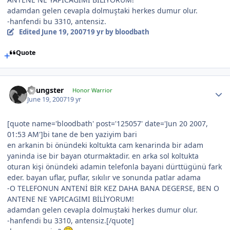
adamdan gelen cevapla dolmuştaki herkes dumur olur.
-hanfendi bu 3310, antensiz.
Edited
June 19, 2007
19 yr
by bloodbath
Quote
Youngster
Honor Warrior
June 19, 2007
19 yr
[quote name='bloodbath' post='125057' date='Jun 20 2007,
01:53 AM']bi tane de ben yaziyim bari
en arkanin bi önündeki koltukta cam kenarinda bir adam
yaninda ise bir bayan oturmaktadir. en arka sol koltukta
oturan kişi önündeki adamin telefonla bayani dürttügünü fark
eder. bayan uflar, puflar, sıkılır ve sonunda patlar adama
-O TELEFONUN ANTENİ BİR KEZ DAHA BANA DEGERSE, BEN O
ANTENE NE YAPICAGIMI BİLİYORUM!
adamdan gelen cevapla dolmuştaki herkes dumur olur.
-hanfendi bu 3310, antensiz.[/quote]