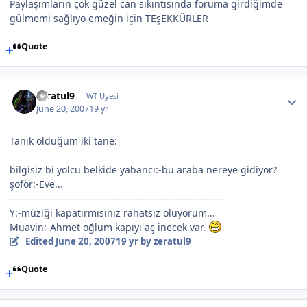
Paylaşımların çok güzel can sıkıntısında foruma girdiğimde
gülmemi sağlıyo emeğin için TEşEKKÜRLER
Quote
zeratul9
WT Uyesi
June 20, 2007
19 yr
Tanık olduğum iki tane:
bilgisiz bi yolcu belkide yabancı:-bu araba nereye gidiyor?
şoför:-Eve...
---------------------------------------------------------------
Y:-müziği kapatırmısınız rahatsız oluyorum...
Muavin:-Ahmet oğlum kapıyı aç inecek var.
Edited
June 20, 2007
19 yr
by zeratul9
Quote