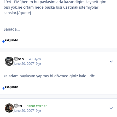
19:41 PM']benim bu paylasimlarla kazandigim kaybettigim
bisi yok.ne ortam nede baska bisi uzatmak istemiyolar ii
sanslar.[/quote]
Sanada...
Quote
JasoN
WT Uyesi
June 20, 2007
19 yr
Ya adam paylaşım yapmış bi dövmediğiniz kaldı :dh:
Quote
scen
Honor Warrior
June 20, 2007
19 yr