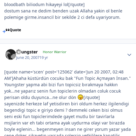
bloodbath biliodum hikayeyi lol[/quote]
dostum sana ne dedim benden uzak Allaha yakin ol benle
polemige girme.insancil bir sekilde 2 ci defa uyariyorum.
Quote
Youngster
Honor Warrior
June 20, 2007
19 yr
[quote name='scen' post='125062' date='Jun 20 2007, 02:48
AM']Ahaha küstürdün cocuku bak "Fun Topic Açmayan İnsan."
Youngster yapma abi bizi fun topicsiz bırakmaya hakkın
yok...ne yaparız senin fun topiclerin olmadan coluk cocuk
perisan oldu duyunca...ne olur dön
[/quote]
sayenizde herkeze laf yetisdiren biri oldum herkez ilgilendigi
begendigi topic e giriyo demi ? demmeki ceken bisi olmus
seni eski fun topiclerimdede gayet mutlu bir tavirlarla
msjlarin var eh tabi ortama ayak uydurma olayi var birazda
boyle eglenin... begenmeyen insan ne girer yorum yazar yada
cene doker. sikayetin varsada solersin yetkililere kapatilir