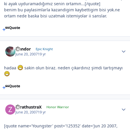
ki ayak uyduramadığımız senin ortamın...[/quote]
benim bu paylasimlarla kazandigim kaybettigim bisi yok.ne
ortam nede baska bisi uzatmak istemiyolar ii sanslar.
Quote
Isandor
Epic Knight
June 20, 2007
19 yr
hadaa
sakin olun biraz. neden çıkardınız şimdi tartışmayı
Quote
ZarathustraX
Honor Warrior
June 20, 2007
19 yr
[quote name='Youngster' post='125352' date='Jun 20 2007,