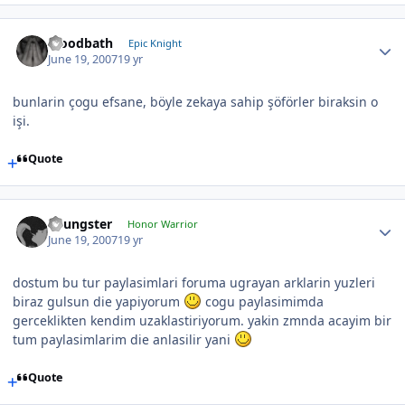
bloodbath
Epic Knight
June 19, 2007
19 yr
bunlarin çogu efsane, böyle zekaya sahip şöförler biraksin o
işi.
Quote
Youngster
Honor Warrior
June 19, 2007
19 yr
dostum bu tur paylasimlari foruma ugrayan arklarin yuzleri
biraz gulsun die yapiyorum
cogu paylasimimda
gerceklikten kendim uzaklastiriyorum. yakin zmnda acayim bir
tum paylasimlarim die anlasilir yani
Quote