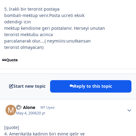
5. Irakli bir terorist postaya
bombali-mektup verir.Posta ucreti eksik
odendigi icin
mektup kendisine geri postalanir. Herseyi unutan
terorist mektubu acinca
parcalanarak olur....( neymiiiis:unutkansan
terorist olmayacan)
Quote
Start new topic
Reply to this topic
Mr Alone
WT Uyesi
May 4, 2006
20 yr
[quote]
4. Amerika'da kadinin biri evine gelir ve