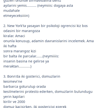
gozleri onunde birmavibalina deniz
ayilarini yemis.......... (neymiiis: dogaya asla
mudahale
etmeyeceksiiiin)
2. New York'ta yasayan bir psikoloji ogrencisi kiz bos
odasini bir marangoza
kiralar. Amaci
onunla konusup, adamin davranislarini incelemek. Ama
iki hafta
sonra marangoz kizi
bir balta ile parcalar.......(neymiiiis:
insanin basina ne gelirse ya
meraktan............)
3. Bonn'da iki gosterici, domuzlarin
kesimevi'ne
barbarca goturulup orada
kesilmelerini protesto ederken, domuzlarin bulundugu
yerin kapilari
kirilir ve 2000
domuz kacisirken, iki gostericiyi ezerek