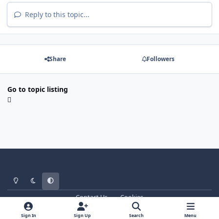
Reply to this topic...
Share
Followers
Go to topic listing
Light Mode
Dark Mode
System Preference
Contact Us
Cookies
WT - http://www.ebattle.net
Powered by
Invision Community
Sign In
Sign Up
Search
Menu