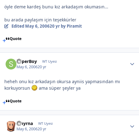
öyle deme kardeş bunu kız arkadaşım okumasın...
bu arada paylaşım için teşekkürler
Edited
May 6, 2006
20 yr
by Piramit
Quote
SuperBoy
WT Uyesi
May 6, 2006
20 yr
heheh onu kız arkadaşın okursa ayniis yapmasından mı
korkuyorsun
ama süper şeyler ya
Quote
Smyrna
WT Uyesi
May 6, 2006
20 yr