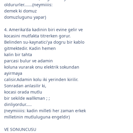
oldururler.......(neymiiiis:
demek ki domuz
domuzlugunu yapar)
4. Amerika'da kadinin biri evine gelir ve
kocasini mutfakta titrerken gorur.
Belinden su-kaynatici'ya dogru bir kablo
gitmektedir. Kadin hemen
kalin bir tahta
parcasi bulur ve adamin
koluna vurarak onu elektrik sokundan
ayirmaya
calisir.Adamin kolu iki yerinden kirilir.
Sonradan anlasilir ki,
kocasi orada mutlu
bir sekilde wallkman ; ;
dinliyordur.....
(neymiiiiis: kadin milleti her zaman erkek
milletinin mutluluguna engeldir)
VE SONUNCUSU