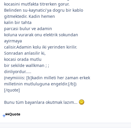
kocasini mutfakta titrerken gorur.
Belinden su-kaynatici'ya dogru bir kablo
gitmektedir. Kadin hemen
kalin bir tahta
parcasi bulur ve adamin
koluna vurarak onu elektrik sokundan
ayirmaya
calisir.Adamin kolu iki yerinden kirilir.
Sonradan anlasilir ki,
kocasi orada mutlu
bir sekilde wallkman ; ;
dinliyordur.....
(neymiiiiis: [b]kadin milleti her zaman erkek
milletinin mutluluguna engeldir.[/b])
[/quote]
Bunu tüm bayanlara okutmak lazım...
Quote