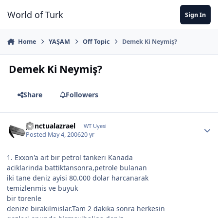
Jump to content
World of Turk
Sign In
Home
YAŞAM
Off Topic
Demek Ki Neymiş?
Demek Ki Neymiş?
Share
Followers
punctualazrael
WT Uyesi
Posted
May 4, 2006
20 yr
1. Exxon'a ait bir petrol tankeri Kanada
aciklarinda battiktansonra,petrole bulanan
iki tane deniz ayisi 80.000 dolar harcanarak
temizlenmis ve buyuk
bir torenle
denize birakilmislar.Tam 2 dakika sonra herkesin