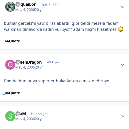
YuquaiLon
Epic Knight
May 4, 2006
20 yr
bunlar gerçekmi yaw biraz abartılı gibi geldi mesela "adam
walkman dinliyorda kadın vuruyor" adam hiçmi hissetmez
Quote
GreenDragon
WT Uyesi
May 4, 2006
20 yr
Bomba bunlar ya superler bukadar da olmaz dedirtiyo
Quote
SLaM
Epic Knight
May 4, 2006
20 yr