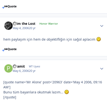
Quote
cRim the Lost
Honor Warrior
May 4, 2006
20 yr
hem paylaşım için hem de objektifliğin için sağol aplacım
Quote
Piramit
WT Uyesi
May 6, 2006
20 yr
[quote name='Mr Alone' post='20963' date='May 4 2006, 09:16
AM']
Bunu tüm bayanlara okutmak lazım...
[/quote]