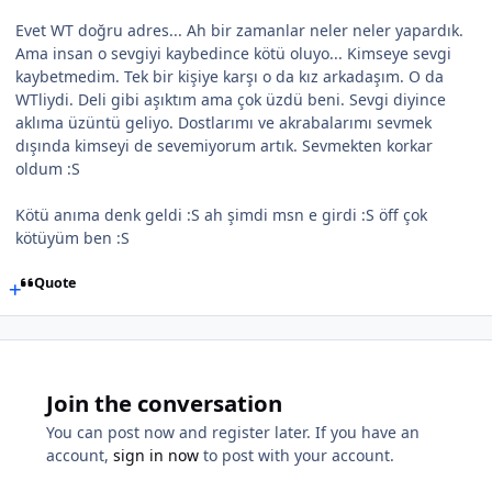
Evet WT doğru adres... Ah bir zamanlar neler neler yapardık.
Ama insan o sevgiyi kaybedince kötü oluyo... Kimseye sevgi
kaybetmedim. Tek bir kişiye karşı o da kız arkadaşım. O da
WTliydi. Deli gibi aşıktım ama çok üzdü beni. Sevgi diyince
aklıma üzüntü geliyo. Dostlarımı ve akrabalarımı sevmek
dışında kimseyi de sevemiyorum artık. Sevmekten korkar
oldum :S
Kötü anıma denk geldi :S ah şimdi msn e girdi :S öff çok
kötüyüm ben :S
Quote
Join the conversation
You can post now and register later. If you have an
account,
sign in now
to post with your account.