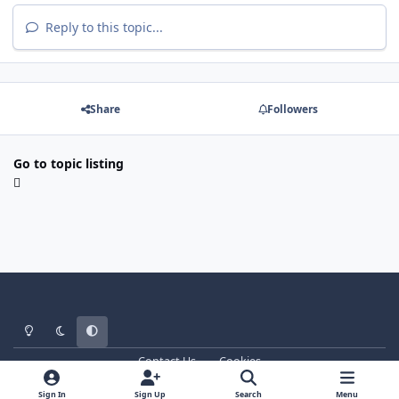
Reply to this topic...
Share
Followers
Go to topic listing
Light Mode
Dark Mode
System Preference
Contact Us
Cookies
WT - http://www.ebattle.net
Powered by
Invision Community
Sign In
Sign Up
Search
Menu