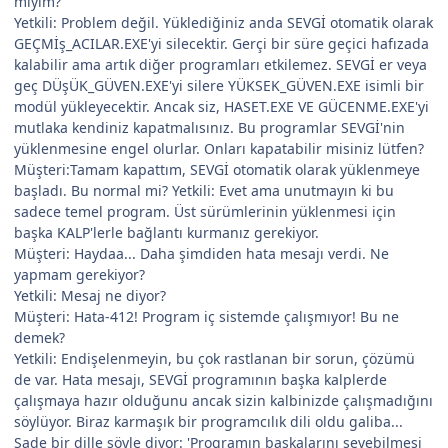
miyim?
Yetkili: Problem değil. Yüklediğiniz anda SEVGİ otomatik olarak
GEÇMİş_ACILAR.EXE'yi silecektir. Gerçi bir süre geçici hafızada
kalabilir ama artık diğer programları etkilemez. SEVGİ er veya
geç DÜşÜK_GÜVEN.EXE'yi silere YÜKSEK_GÜVEN.EXE isimli bir
modül yükleyecektir. Ancak siz, HASET.EXE VE GÜCENME.EXE'yi
mutlaka kendiniz kapatmalısınız. Bu programlar SEVGİ'nin
yüklenmesine engel olurlar. Onları kapatabilir misiniz lütfen?
Müşteri:Tamam kapattım, SEVGİ otomatik olarak yüklenmeye
başladı. Bu normal mi? Yetkili: Evet ama unutmayın ki bu
sadece temel program. Üst sürümlerinin yüklenmesi için
başka KALP'lerle bağlantı kurmanız gerekiyor.
Müşteri: Haydaa... Daha şimdiden hata mesajı verdi. Ne
yapmam gerekiyor?
Yetkili: Mesaj ne diyor?
Müşteri: Hata-412! Program iç sistemde çalışmıyor! Bu ne
demek?
Yetkili: Endişelenmeyin, bu çok rastlanan bir sorun, çözümü
de var. Hata mesajı, SEVGİ programının başka kalplerde
çalışmaya hazır olduğunu ancak sizin kalbinizde çalışmadığını
söylüyor. Biraz karmaşık bir programcılık dili oldu galiba...
Sade bir dille şöyle diyor: 'Programın başkalarını sevebilmesi