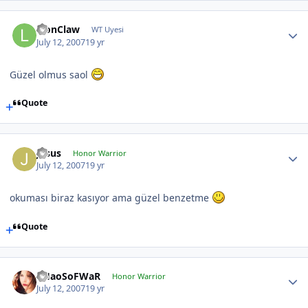
LionClaw
WT Uyesi
July 12, 2007
19 yr
Güzel olmus saol
Quote
Jasus
Honor Warrior
July 12, 2007
19 yr
okuması biraz kasıyor ama güzel benzetme
Quote
CHaoSoFWaR
Honor Warrior
July 12, 2007
19 yr