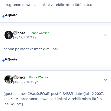
programın download linkini verebilirmisin lütfen :ba:
Quote
Cynora
Honor Warrior
July 12, 2007
19 yr
benim pc vasat kasmaz dimi :ba:
Quote
Alemci
Honor Warrior
July 12, 2007
19 yr
[quote name='CHaoSoFWaR' post='134335' date='Jul 12 2007,
23:46 PM']programın download linkini verebilirmisin lütfen
:ba:[/quote]