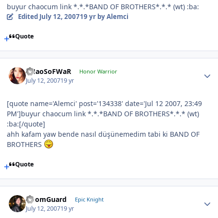
buyur chaocum link *.*.*BAND OF BROTHERS*.*.* (wt) :ba:
Edited
July 12, 2007
19 yr
by Alemci
Quote
CHaoSoFWaR
Honor Warrior
July 12, 2007
19 yr
[quote name='Alemci' post='134338' date='Jul 12 2007, 23:49
PM']buyur chaocum link *.*.*BAND OF BROTHERS*.*.* (wt)
:ba:[/quote]
ahh kafam yaw bende nasıl düşünemedim tabi ki BAND OF
BROTHERS
Quote
DoomGuard
Epic Knight
July 12, 2007
19 yr