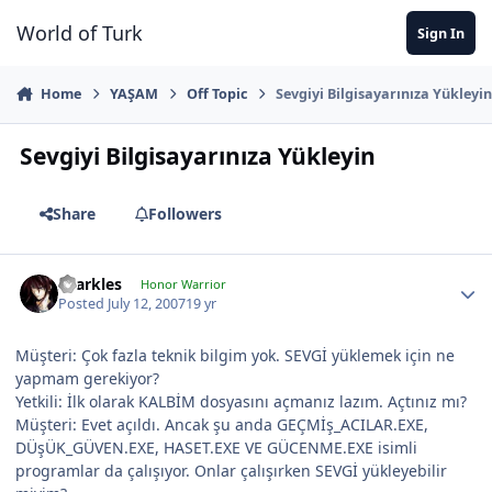
Jump to content
World of Turk
Sign In
Home
YAŞAM
Off Topic
Sevgiyi Bilgisayarınıza Yükleyi
Sevgiyi Bilgisayarınıza Yükleyin
Share
Followers
sparkles
Honor Warrior
Posted
July 12, 2007
19 yr
Müşteri: Çok fazla teknik bilgim yok. SEVGİ yüklemek için ne
yapmam gerekiyor?
Yetkili: İlk olarak KALBİM dosyasını açmanız lazım. Açtınız mı?
Müşteri: Evet açıldı. Ancak şu anda GEÇMİş_ACILAR.EXE,
DÜşÜK_GÜVEN.EXE, HASET.EXE VE GÜCENME.EXE isimli
programlar da çalışıyor. Onlar çalışırken SEVGİ yükleyebilir