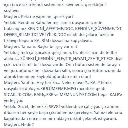
için önce sizin kendi sisteminizi sevmeniz gerektiğini'
söylüyor.
Müşteri: Peki ne yapmam gerekiyor?
Yetkili: 'Kendimi Kabullenme' isimli dosyanın içinde
bulacağınız KENDİNİ_AFFETME.DOC, KENDİNE_GÜVENME.TXT,
DEÐER_BİLME.TXT VE İYİLİK.DOC isimli dosyaların üzerine
tıklayıp hepsini KALBİM dosyasına kopyalayın.
Müşteri: Tamam. Başka bir şey var mı?
Yetkili: şimdi çalışacaktır gerçi ama, biz ilerisi için de tedbir
alalım... SÜREKLİ_KENDİNİ_ELEşTİR_HAYATI_ZEHİR_ET.EXE diye
çok uzun isimli bir dosya vardır. Onu bütün sistemde tarayın
ve gördüğünüz her dosyadan silin, sonra çöp kutunuzdan da
atarak tamamen kaybolduğundan emin olun!
Müşteri: Yaptım. Hey harika... Neler oluyor?.. KALP temiz
dosyalarla doluyor. GÜLÜMSEME.MPG monitöre geldi.
SICAKLIK.COM, BARIş.EXE ve MEMNUNİYET.COM hepsi KALP'e
yerleşiyor.
Yetkili: Güzel, demek ki SEVGİ yüklendi ve çalışıyor. şu andan
itibaren her şeyle başa çıkabilmeniz gerekiyor. Yalnız telefonu
kapatmadan önce son bir noktaya dikkat çekmek istiyorum.
Müşteri: Nedir?