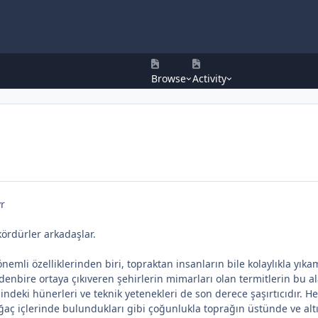
Browse
Activity
yr
kördürler arkadaşlar.
önemli özelliklerinden biri, topraktan insanların bile kolaylıkla yı
denbire ortaya çıkıveren şehirlerin mimarları olan termitlerin bu ala
deki hünerleri ve teknik yetenekleri de son derece şaşırtıcıdır. Her t
ğaç içlerinde bulundukları gibi çoğunlukla toprağın üstünde ve altın