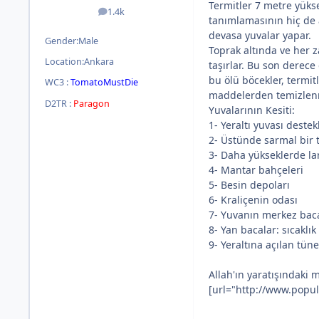
Termitler 7 metre yükse
1.4k
posts
tanımlamasının hiç de 
devasa yuvalar yapar.
Gender:
Male
Toprak altında ve her z
Location:
Ankara
taşırlar. Bu son derece
bu ölü böcekler, termitl
WC3 :
TomatoMustDie
maddelerden temizlenm
D2TR :
Paragon
Yuvalarının Kesiti:
1- Yeraltı yuvası destek
2- Üstünde sarmal bir t
3- Daha yükseklerde lar
4- Mantar bahçeleri
5- Besin depoları
6- Kraliçenin odası
7- Yuvanın merkez bac
8- Yan bacalar: sıcaklı
9- Yeraltına açılan tün
Allah'ın yaratışındaki 
[url="http://www.popul