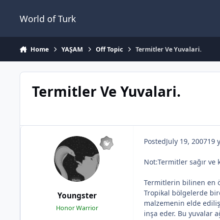
Jump to content
World of Turk
Home
YAŞAM
Off Topic
Termitler Ve Yuvalari.
Termitler Ve Yuvalari.
Posted
July 19, 2007
19 
Not:Termitler sağır ve 
Termitlerin bilinen en 
Tropikal bölgelerde bir
Youngster
malzemenin elde edilişin
Honor Warrior
inşa eder. Bu yuvalar a