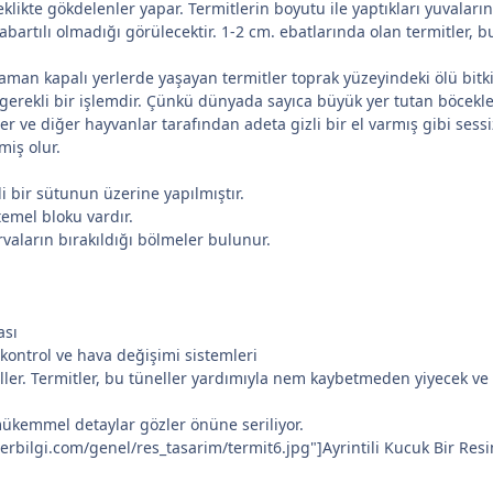
klikte gökdelenler yapar. Termitlerin boyutu ile yaptıkları yuvaların
abartılı olmadığı görülecektir. 1-2 cm. ebatlarında olan termitler,
aman kapalı yerlerde yaşayan termitler toprak yüzeyindeki ölü bitk
 gerekli bir işlemdir. Çünkü dünyada sayıca büyük yer tutan böcekle
er ve diğer hayvanlar tarafından adeta gizli bir el varmış gibi sessi
iş olur.
li bir sütunun üzerine yapılmıştır.
emel bloku vardır.
vaların bırakıldığı bölmeler bulunur.
ası
k kontrol ve hava değişimi sistemleri
eller. Termitler, bu tüneller yardımıyla nem kaybetmeden yiyecek ve
mükemmel detaylar gözler önüne seriliyor.
erbilgi.com/genel/res_tasarim/termit6.jpg"]Ayrintili Kucuk Bir Res