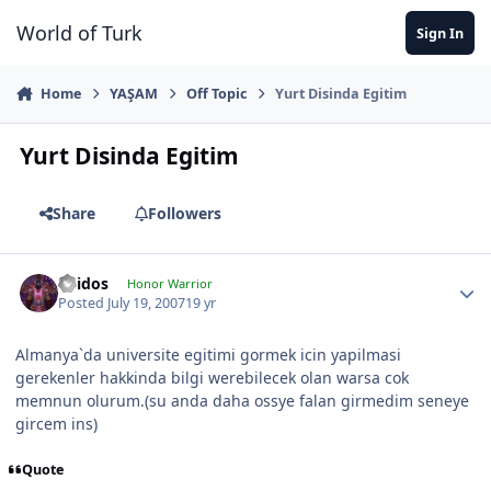
Jump to content
World of Turk
Sign In
Home
YAŞAM
Off Topic
Yurt Disinda Egitim
Yurt Disinda Egitim
Share
Followers
Thidos
Honor Warrior
Posted
July 19, 2007
19 yr
Almanya`da universite egitimi gormek icin yapilmasi
gerekenler hakkinda bilgi werebilecek olan warsa cok
memnun olurum.(su anda daha ossye falan girmedim seneye
gircem ins)
Quote