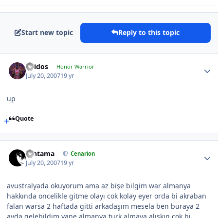
Start new topic
Reply to this topic
Thidos
Honor Warrior
July 20, 2007
19 yr
up
Quote
Gintama
Cenarion
July 20, 2007
19 yr
avustralyada okuyorum ama az bişe bilgim war almanya
hakkında oncelikle gitme olayı cok kolay eyer orda bi akraban
falan warsa 2 haftada gitti arkadaşım mesela ben buraya 2
ayda gelebildim yane almanya turk almaya alışkın cok bi