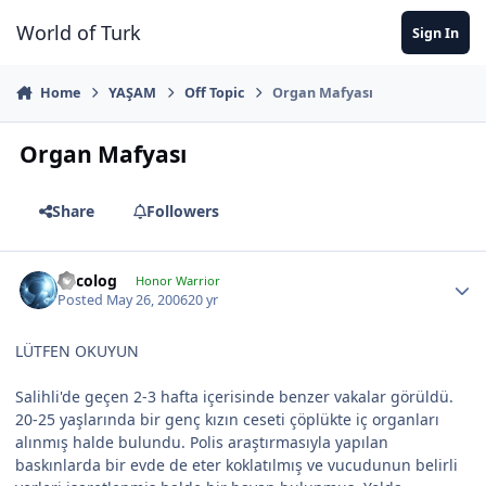
Jump to content
World of Turk
Sign In
Home
YAŞAM
Off Topic
Organ Mafyası
Organ Mafyası
Share
Followers
Orcolog
Honor Warrior
Posted
May 26, 2006
20 yr
LÜTFEN OKUYUN
Salihli'de geçen 2-3 hafta içerisinde benzer vakalar görüldü.
20-25 yaşlarında bir genç kızın ceseti çöplükte iç organları
alınmış halde bulundu. Polis araştırmasıyla yapılan
baskınlarda bir evde de eter koklatılmış ve vucudunun belirli