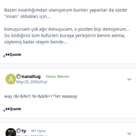
Bazen insanlığımdan utanıyorum bunları yapanlar da sözde
"insan" oldukları için...
Konuşursam çok ağır konuşucam, o yüzden bişi demiyorum...
Siz bildiğiniz tüm küfürleri buraya yerleştirin benim adıma,
söylemiş kadar olayım bende...
Quote
armanaltug
Honor Warrior
May 26, 2006
20 yr
way /&+&%/!! %+&&%+\'^ler waaaay
Quote
Mrty
WT Uyesi