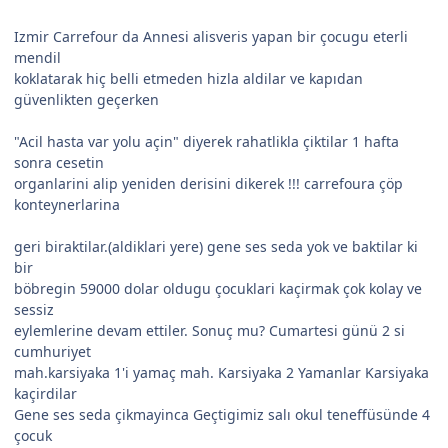
Izmir Carrefour da Annesi alisveris yapan bir çocugu eterli
mendil
koklatarak hiç belli etmeden hizla aldilar ve kapıdan
güvenlikten geçerken
"Acil hasta var yolu açin" diyerek rahatlikla çiktilar 1 hafta
sonra cesetin
organlarini alip yeniden derisini dikerek !!! carrefoura çöp
konteynerlarina
geri biraktilar.(aldiklari yere) gene ses seda yok ve baktilar ki
bir
böbregin 59000 dolar oldugu çocuklari kaçirmak çok kolay ve
sessiz
eylemlerine devam ettiler. Sonuç mu? Cumartesi günü 2 si
cumhuriyet
mah.karsiyaka 1'i yamaç mah. Karsiyaka 2 Yamanlar Karsiyaka
kaçirdilar
Gene ses seda çikmayinca Geçtigimiz salı okul teneffüsünde 4
çocuk