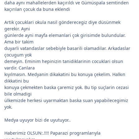
daha aynı mahallelerden kaçırıldı ve Gümüspala semtinden
kaçırılan çocuk da buna eklendi
Artik çocuklari okula nasil gönderecegiz diye düsünmek
gerekir. Ayni
günlerde ayni mayfa elemanlari çok girisimde bulundular.
Ama bir takim
duyarli vatandaslar sebebiyle basarili olamadilar. Arkadaslar
çocugum yok
demeyin. Eminim hepinizin tanidiklarinin cocuklari olsun
vardir. Canlara
kıyılmasın. Medyanin dikakatini bu konuya çekelim. Halkın
dikkatini bu
konuya çekmekten baska çaremiz yok. Bu tip suçlarin cezasi
bile olmadigi
ülkemizde herkesi uyarmaktan baska suan yapabilecegimiz
yok.
Medya uyuyor bizi de uyutuyor..
Haberimiz OLSUN:.!!!! Paparazi programlarıyla