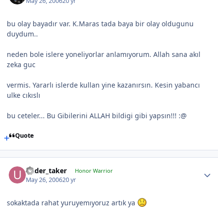
May 26, 2006
20 yr
bu olay bayadır var. K.Maras tada baya bir olay oldugunu
duydum..
neden bole islere yoneliyorlar anlamıyorum. Allah sana akıl
zeka guc
vermis. Yararlı islerde kullan yine kazanırsın. Kesin yabancı
ulke cıkıslı
bu ceteler... Bu Gibilerini ALLAH bildigi gibi yapsın!!! :@
Quote
under_taker
Honor Warrior
May 26, 2006
20 yr
sokaktada rahat yuruyemıyoruz artık ya