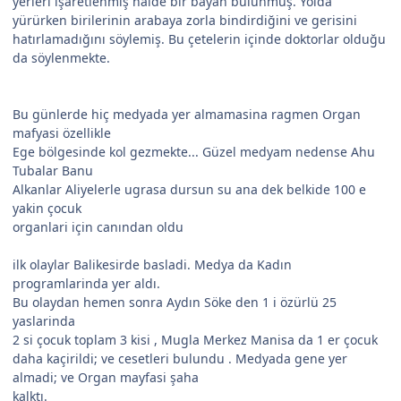
yerleri işaretlenmiş halde bir bayan bulunmuş. Yolda
yürürken birilerinin arabaya zorla bindirdiğini ve gerisini
hatırlamadığını söylemiş. Bu çetelerin içinde doktorlar olduğu
da söylenmekte.
Bu günlerde hiç medyada yer almamasina ragmen Organ
mafyasi özellikle
Ege bölgesinde kol gezmekte... Güzel medyam nedense Ahu
Tubalar Banu
Alkanlar Aliyelerle ugrasa dursun su ana dek belkide 100 e
yakin çocuk
organlari için canından oldu
ilk olaylar Balikesirde basladi. Medya da Kadın
programlarinda yer aldı.
Bu olaydan hemen sonra Aydın Söke den 1 i özürlü 25
yaslarinda
2 si çocuk toplam 3 kisi , Mugla Merkez Manisa da 1 er çocuk
daha kaçirildi; ve cesetleri bulundu . Medyada gene yer
almadi; ve Organ mayfasi şaha
kalktı.