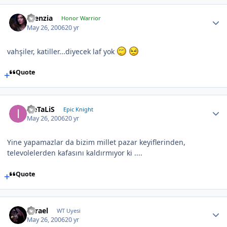
silenzia
Honor Warrior
May 26, 2006
20 yr
vahşiler, katiller...diyecek laf yok
Quote
iLeTaLiS
Epic Knight
May 26, 2006
20 yr
Yine yapamazlar da bizim millet pazar keyiflerinden,
televolelerden kafasını kaldırmıyor ki ....
Quote
Tyrael
WT Uyesi
May 26, 2006
20 yr