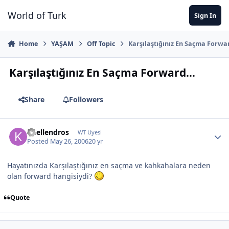
Jump to content
World of Turk
Sign In
Home
YAŞAM
Off Topic
Karşılaştığınız En Saçma Forwar
Karşılaştığınız En Saçma Forward...
Share
Followers
Khellendros
WT Uyesi
Posted
May 26, 2006
20 yr
Hayatınızda Karşılaştığınız en saçma ve kahkahalara neden
olan forward hangisiydi?
Quote