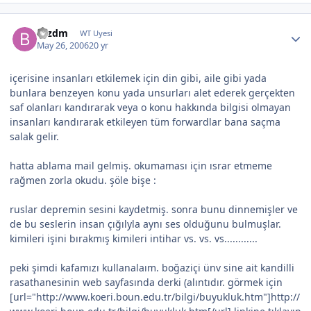
brzdm
WT Uyesi
May 26, 2006
20 yr
içerisine insanları etkilemek için din gibi, aile gibi yada
bunlara benzeyen konu yada unsurları alet ederek gerçekten
saf olanları kandırarak veya o konu hakkında bilgisi olmayan
insanları kandırarak etkileyen tüm forwardlar bana saçma
salak gelir.
hatta ablama mail gelmiş. okumaması için ısrar etmeme
rağmen zorla okudu. şöle bişe :
ruslar depremin sesini kaydetmiş. sonra bunu dinnemişler ve
de bu seslerin insan çığılyla aynı ses olduğunu bulmuşlar.
kimileri işini bırakmış kimileri intihar vs. vs. vs............
peki şimdi kafamızı kullanalaım. boğaziçi ünv sine ait kandilli
rasathanesinin web sayfasında derki (alıntıdır. görmek için
[url="http://www.koeri.boun.edu.tr/bilgi/buyukluk.htm"]http://