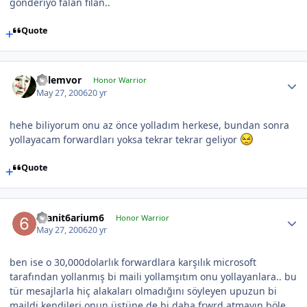
gönderiyo falan filan..
Quote
kelemvor
Honor Warrior
May 27, 2006
20 yr
hehe biliyorum onu az önce yolladım herkese, bundan sonra
yollayacam forwardları yoksa tekrar tekrar geliyor
Quote
6sanit6arium6
Honor Warrior
May 27, 2006
20 yr
ben ise o 30,000dolarlık forwardlara karşılık microsoft
tarafından yollanmış bi maili yollamşıtım onu yollayanlara.. bu
tür mesajlarla hiç alakaları olmadığını söyleyen upuzun bi
maildi kendileri onun üstüne de bi daha frwrd atmayın böle