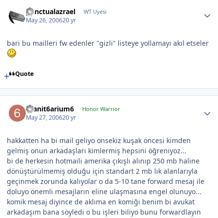
punctualazrael
WT Uyesi
May 26, 2006
20 yr
bari bu mailleri fw edenler "gizli" listeye yollamayı akıl etseler
Quote
6sanit6arium6
Honor Warrior
May 27, 2006
20 yr
hakkatten ha bi mail geliyo onsekiz kuşak öncesi kimden
gelmiş onun arkadaşları kimlermiş hepsini öğreniyoz...
bi de herkesin hotmaili amerika çıkışlı alınıp 250 mb haline
dönüştürülmemiş olduğu için standart 2 mb lık alanlarıyla
geçinmek zorunda kalıyolar o da 5-10 tane forward mesaj ile
doluyo önemli mesajların eline ulaşmasına engel olunuyo...
komik mesaj diyince de aklıma en komiği benim bi avukat
arkadaşım bana söyledi o bu işleri biliyo bunu forwardlayın