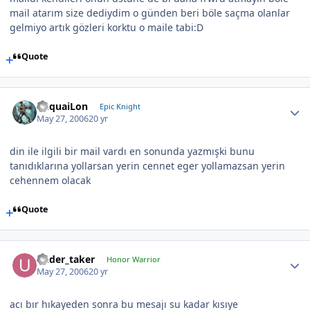
mail atarım size dediydim o günden beri böle saçma olanlar
gelmiyo artık gözleri korktu o maile tabi:D
Quote
YuquaiLon
Epic Knight
May 27, 2006
20 yr
din ile ilgili bir mail vardı en sonunda yazmışki bunu
tanıdıklarına yollarsan yerin cennet eger yollamazsan yerin
cehennem olacak
Quote
under_taker
Honor Warrior
May 27, 2006
20 yr
acı bır hıkayeden sonra bu mesajı su kadar kısıye