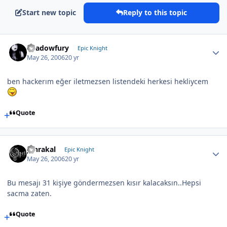
Start new topic
Reply to this topic
Shadowfury
Epic Knight
May 26, 2006
20 yr
ben hackerım eğer iletmezsen listendeki herkesi hekliycem
Quote
Jahrakal
Epic Knight
May 26, 2006
20 yr
Bu mesajı 31 kişiye göndermezsen kısır kalacaksın..Hepsi
sacma zaten.
Quote