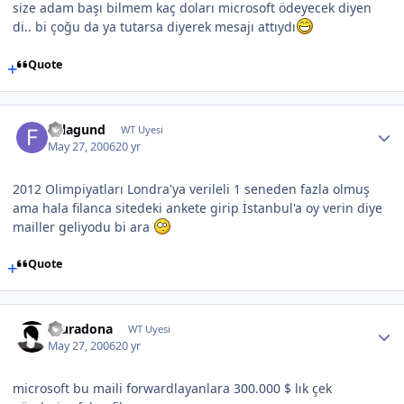
size adam başı bilmem kaç doları microsoft ödeyecek diyen
di.. bi çoğu da ya tutarsa diyerek mesajı attıydı
Quote
Felagund
WT Uyesi
May 27, 2006
20 yr
2012 Olimpiyatları Londra'ya verileli 1 seneden fazla olmuş
ama hala filanca sitedeki ankete girip İstanbul'a oy verin diye
mailler geliyodu bi ara
Quote
muradona
WT Uyesi
May 27, 2006
20 yr
microsoft bu maili forwardlayanlara 300.000 $ lık çek