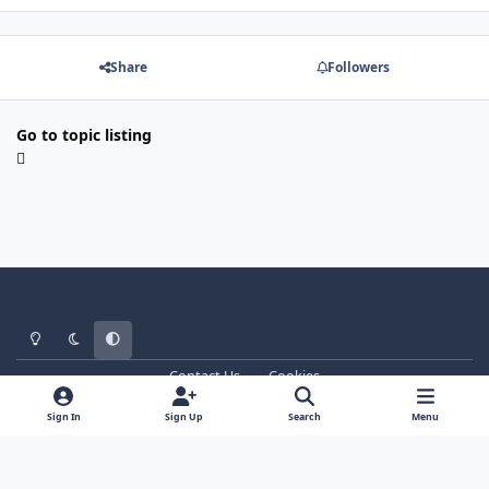
Share
Followers
Go to topic listing
Light Mode
Dark Mode
System Preference
Contact Us
Cookies
WT - http://www.ebattle.net
Powered by
Invision Community
Sign In
Sign Up
Search
Menu