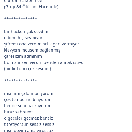
ölürüm hasretinlee
(Grup 84 Ölürüm Haretinle)
**************
bir hackeri çok sevdim
o beni hiç sevmiyor
şifremi ona verdim artık geri vermiyor
klavyem mousem bağlanmış
çaresizim adminim
bu msni sen verdin benden almak istiyor
(bir kuLunu çok sevdim)
**************
msn imi çaldın biliyorum
çok tembelsin biliyorum
bende seni hackliyorum
biraz sabreeet
o geceler geçmez bensiz
titretiyorsun sessiz sessiz
msn deyim ama virüssüz