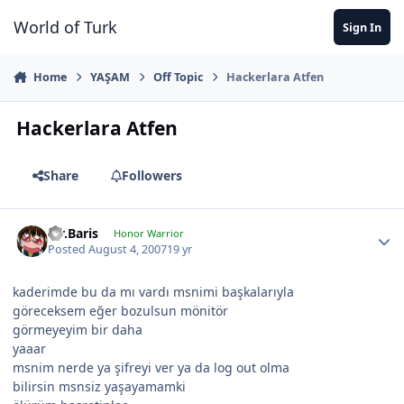
Jump to content
World of Turk
Sign In
Home
YAŞAM
Off Topic
Hackerlara Atfen
Hackerlara Atfen
Share
Followers
Mr.Baris
Honor Warrior
Posted
August 4, 2007
19 yr
kaderimde bu da mı vardı msnimi başkalarıyla
göreceksem eğer bozulsun mönitör
görmeyeyim bir daha
yaaar
msnim nerde ya şifreyi ver ya da log out olma
bilirsin msnsiz yaşayamamki