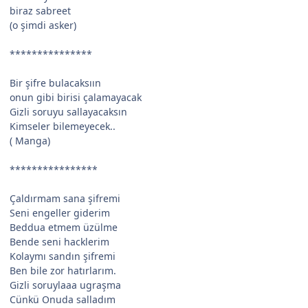
biraz sabreet
(o şimdi asker)
***************
Bir şifre bulacaksıın
onun gibi birisi çalamayacak
Gizli soruyu sallayacaksın
Kimseler bilemeyecek..
( Manga)
****************
Çaldırmam sana şifremi
Seni engeller giderim
Beddua etmem üzülme
Bende seni hacklerim
Kolaymı sandın şifremi
Ben bile zor hatırlarım.
Gizli soruylaaa ugraşma
Cünkü Onuda salladım