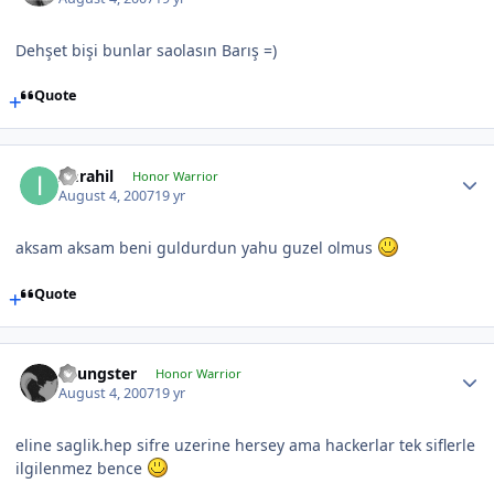
Dehşet bişi bunlar saolasın Barış =)
Quote
Imrahil
Honor Warrior
August 4, 2007
19 yr
aksam aksam beni guldurdun yahu guzel olmus
Quote
Youngster
Honor Warrior
August 4, 2007
19 yr
eline saglik.hep sifre uzerine hersey ama hackerlar tek siflerle
ilgilenmez bence