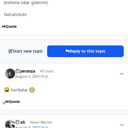
(Kafama sıkar giderim)
Not:alıntıdır
Quote
Start new topic
Reply to this topic
Esperanza
WT Uyesi
August 4, 2007
19 yr
harikalar
Quote
Qesh
Honor Warrior
August 4, 2007
19 yr