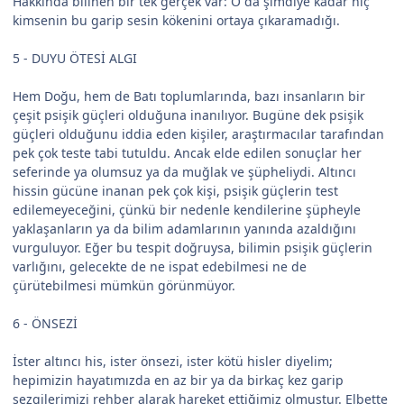
Hakkında bilinen bir tek gerçek var: O da şimdiye kadar hiç
kimsenin bu garip sesin kökenini ortaya çıkaramadığı.
5 - DUYU ÖTESİ ALGI
Hem Doğu, hem de Batı toplumlarında, bazı insanların bir
çeşit psişik güçleri olduğuna inanılıyor. Bugüne dek psişik
güçleri olduğunu iddia eden kişiler, araştırmacılar tarafından
pek çok teste tabi tutuldu. Ancak elde edilen sonuçlar her
seferinde ya olumsuz ya da muğlak ve şüpheliydi. Altıncı
hissin gücüne inanan pek çok kişi, psişik güçlerin test
edilemeyeceğini, çünkü bir nedenle kendilerine şüpheyle
yaklaşanların ya da bilim adamlarının yanında azaldığını
vurguluyor. Eğer bu tespit doğruysa, bilimin psişik güçlerin
varlığını, gelecekte de ne ispat edebilmesi ne de
çürütebilmesi mümkün görünmüyor.
6 - ÖNSEZİ
İster altıncı his, ister önsezi, ister kötü hisler diyelim;
hepimizin hayatımızda en az bir ya da birkaç kez garip
sezgilerimizi rehber alarak hareket ettiğimiz olmuştur. Elbette