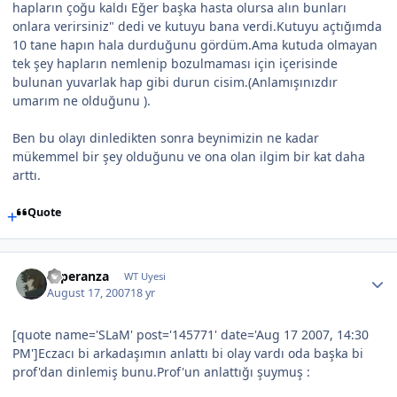
hapların çoğu kaldı Eğer başka hasta olursa alın bunları
onlara verirsiniz" dedi ve kutuyu bana verdi.Kutuyu açtığımda
10 tane hapın hala durduğunu gördüm.Ama kutuda olmayan
tek şey hapların nemlenip bozulmaması için içerisinde
bulunan yuvarlak hap gibi durun cisim.(Anlamışınızdır
umarım ne olduğunu ).
Ben bu olayı dinledikten sonra beynimizin ne kadar
mükemmel bir şey olduğunu ve ona olan ilgim bir kat daha
arttı.
Quote
Esperanza
WT Uyesi
August 17, 2007
18 yr
[quote name='SLaM' post='145771' date='Aug 17 2007, 14:30
PM']Eczacı bi arkadaşımın anlattı bi olay vardı oda başka bi
prof'dan dinlemiş bunu.Prof'un anlattığı şuymuş :