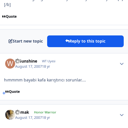
[/b]
Quote
Start new topic
Reply to this topic
WSunshine
WT Uyesi
August 17, 2007
18 yr
hımmmm bayabi kafa karıştırıcı sorunlar....
Quote
nomak
Honor Warrior
August 17, 2007
18 yr