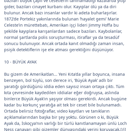
bazıları büyük çaplı ve cesetlerin tanınamadığı kazalarda yitip
gider, bazıları cinayet kurbanı olur. Kayıplar ölü ya da diri
bulunur. Ancak bazı insanlar vardır ki adeta buharlaşırlar.
1872’de Portekiz yakınlarında bulunan ‘hayalet gemi’ Marie
Celeste’in mürettebatı, Amerikan işçi lideri Jimmy Hoffa bu
şekilde kayıplara karışanlardan sadece bazıları. Kaybolanlar,
normal şartlarda polis soruşturması, itiraflar ya da tesadüf
sonucu bulunuyor. Ancak ortada kanıt olmadığı zaman insan,
psişik detektiflerin işe ele atması gerektiğini düşünüyor.
10 - BÜYÜK AYAK
Bu gizem de Amerika’dan... Yeni Kıta’da yıllar boyunca, insana
benzeyen, bol tüylü, son derece iri, ‘Büyük Ayak’ adlı bir
yaratığı gördüğünü iddia eden sayısız insan ortaya çıktı. Tüm
kıta çevresinde kaydedilen iddialar eğer doğruysa, aslında
binlerce Büyük Ayak’ın yaşıyor olması gerekirdi. Ancak bugüne
kadar bu korkunç yaratığa ait tek bir ceset bile bulunamadı.
Ortada belirsiz fotoğraflar, video kayıtları ve tanıkların
açıklamalarından başka bir şey yoktu. Görünen o ki, Büyük
Ayak da, İskoçya’nın varlığı bir türlü kanıtlanamayan ünlü Loch
Ness canavarı gibi gizemler dünyasındaki yerini koruyacak.[/i]