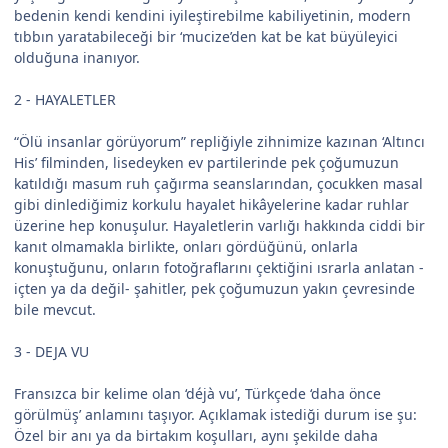
bedenin kendi kendini iyileştirebilme kabiliyetinin, modern
tıbbın yaratabileceği bir ‘mucize’den kat be kat büyüleyici
olduğuna inanıyor.
2 - HAYALETLER
“Ölü insanlar görüyorum” repliğiyle zihnimize kazınan ‘Altıncı
His’ filminden, lisedeyken ev partilerinde pek çoğumuzun
katıldığı masum ruh çağırma seanslarından, çocukken masal
gibi dinlediğimiz korkulu hayalet hikâyelerine kadar ruhlar
üzerine hep konuşulur. Hayaletlerin varlığı hakkında ciddi bir
kanıt olmamakla birlikte, onları gördüğünü, onlarla
konuştuğunu, onların fotoğraflarını çektiğini ısrarla anlatan -
içten ya da değil- şahitler, pek çoğumuzun yakın çevresinde
bile mevcut.
3 - DEJA VU
Fransızca bir kelime olan ‘déjà vu’, Türkçede ‘daha önce
görülmüş’ anlamını taşıyor. Açıklamak istediği durum ise şu:
Özel bir anı ya da birtakım koşulları, aynı şekilde daha