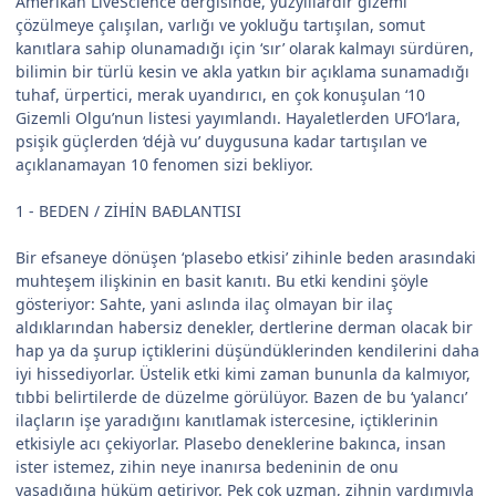
Amerikan LiveScience dergisinde, yüzyıllardır gizemi
çözülmeye çalışılan, varlığı ve yokluğu tartışılan, somut
kanıtlara sahip olunamadığı için ‘sır’ olarak kalmayı sürdüren,
bilimin bir türlü kesin ve akla yatkın bir açıklama sunamadığı
tuhaf, ürpertici, merak uyandırıcı, en çok konuşulan ‘10
Gizemli Olgu’nun listesi yayımlandı. Hayaletlerden UFO’lara,
psişik güçlerden ‘déjà vu’ duygusuna kadar tartışılan ve
açıklanamayan 10 fenomen sizi bekliyor.
1 - BEDEN / ZİHİN BAÐLANTISI
Bir efsaneye dönüşen ‘plasebo etkisi’ zihinle beden arasındaki
muhteşem ilişkinin en basit kanıtı. Bu etki kendini şöyle
gösteriyor: Sahte, yani aslında ilaç olmayan bir ilaç
aldıklarından habersiz denekler, dertlerine derman olacak bir
hap ya da şurup içtiklerini düşündüklerinden kendilerini daha
iyi hissediyorlar. Üstelik etki kimi zaman bununla da kalmıyor,
tıbbi belirtilerde de düzelme görülüyor. Bazen de bu ‘yalancı’
ilaçların işe yaradığını kanıtlamak istercesine, içtiklerinin
etkisiyle acı çekiyorlar. Plasebo deneklerine bakınca, insan
ister istemez, zihin neye inanırsa bedeninin de onu
yaşadığına hüküm getiriyor. Pek çok uzman, zihnin yardımıyla