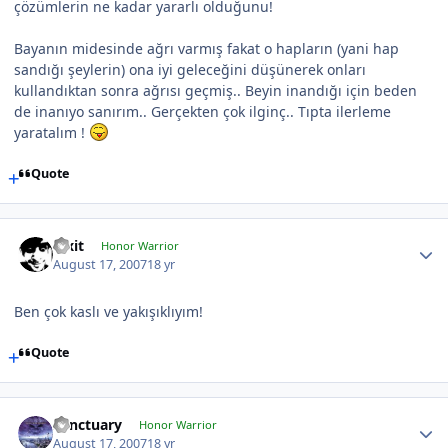
çözümlerin ne kadar yararlı olduğunu!
Bayanın midesinde ağrı varmış fakat o hapların (yani hap
sandığı şeylerin) ona iyi geleceğini düşünerek onları
kullandıktan sonra ağrısı geçmiş.. Beyin inandığı için beden
de inanıyo sanırım.. Gerçekten çok ilginç.. Tıpta ilerleme
yaratalım !
Quote
Pixit
Honor Warrior
August 17, 2007
18 yr
Ben çok kaslı ve yakışıklıyım!
Quote
Sanctuary
Honor Warrior
August 17, 2007
18 yr