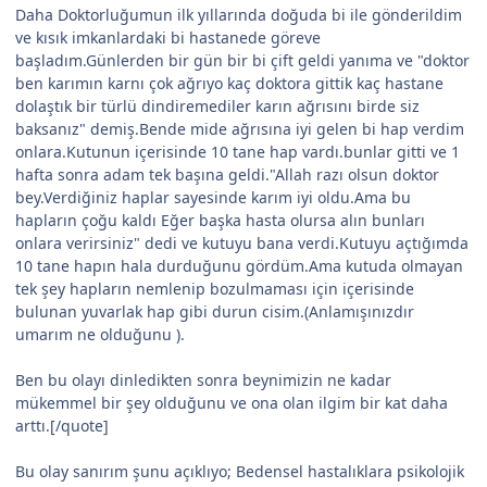
Daha Doktorluğumun ilk yıllarında doğuda bi ile gönderildim
ve kısık imkanlardaki bi hastanede göreve
başladım.Günlerden bir gün bir bi çift geldi yanıma ve "doktor
ben karımın karnı çok ağrıyo kaç doktora gittik kaç hastane
dolaştık bir türlü dindiremediler karın ağrısını birde siz
baksanız" demiş.Bende mide ağrısına iyi gelen bi hap verdim
onlara.Kutunun içerisinde 10 tane hap vardı.bunlar gitti ve 1
hafta sonra adam tek başına geldi."Allah razı olsun doktor
bey.Verdiğiniz haplar sayesinde karım iyi oldu.Ama bu
hapların çoğu kaldı Eğer başka hasta olursa alın bunları
onlara verirsiniz" dedi ve kutuyu bana verdi.Kutuyu açtığımda
10 tane hapın hala durduğunu gördüm.Ama kutuda olmayan
tek şey hapların nemlenip bozulmaması için içerisinde
bulunan yuvarlak hap gibi durun cisim.(Anlamışınızdır
umarım ne olduğunu ).
Ben bu olayı dinledikten sonra beynimizin ne kadar
mükemmel bir şey olduğunu ve ona olan ilgim bir kat daha
arttı.[/quote]
Bu olay sanırım şunu açıklıyo; Bedensel hastalıklara psikolojik