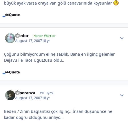
büyük ayak varsa oraya van gölü canavarınıda koysunlar
Quote
Teedor
Honor Warrior
August 17, 2007
18 yr
Çoğunu bilmiyordum eline saÐlık. Bana en ilginç gelenler
Dejavu ile Taos UguLtusu oldu..
Quote
Esperanza
WT Uyesi
August 17, 2007
18 yr
Beden / Zihin bağlantısı çok ilginç.. İnsan düşününce ne
kadar doğru olduğunu anlıyo..