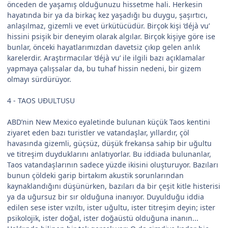
önceden de yaşamış olduğunuzu hissetme hali. Herkesin
hayatında bir ya da birkaç kez yaşadığı bu duygu, şaşırtıcı,
anlaşılmaz, gizemli ve evet ürkütücüdür. Birçok kişi ‘déjà vu’
hissini psişik bir deneyim olarak algılar. Birçok kişiye göre ise
bunlar, önceki hayatlarımızdan davetsiz çıkıp gelen anlık
karelerdir. Araştırmacılar ‘déjà vu’ ile ilgili bazı açıklamalar
yapmaya çalışsalar da, bu tuhaf hissin nedeni, bir gizem
olmayı sürdürüyor.
4 - TAOS UÐULTUSU
ABD’nin New Mexico eyaletinde bulunan küçük Taos kentini
ziyaret eden bazı turistler ve vatandaşlar, yıllardır, çöl
havasında gizemli, güçsüz, düşük frekansa sahip bir uğultu
ve titreşim duyduklarını anlatıyorlar. Bu iddiada bulunanlar,
Taos vatandaşlarının sadece yüzde ikisini oluşturuyor. Bazıları
bunun çöldeki garip birtakım akustik sorunlarından
kaynaklandığını düşünürken, bazıları da bir çeşit kitle histerisi
ya da uğursuz bir sır olduğuna inanıyor. Duyulduğu iddia
edilen sese ister vızıltı, ister uğultu, ister titreşim deyin; ister
psikolojik, ister doğal, ister doğaüstü olduğuna inanın...