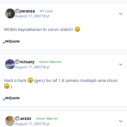
Esperanza
WT Uyesi
August 17, 2007
18 yr
Wt'den kaynaklanan bi sorun olabilir
Quote
Sanctuary
Honor Warrior
August 17, 2007
18 yr
Hack o hack
(gerçi bu laf 1.8 zamanı modaydı ama olsun
)
Quote
Anarsist
Honor Warrior
August 17, 2007
18 yr