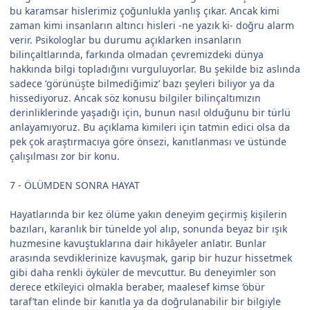
bu karamsar hislerimiz çoğunlukla yanlış çıkar. Ancak kimi
zaman kimi insanların altıncı hisleri -ne yazık ki- doğru alarm
verir. Psikologlar bu durumu açıklarken insanların
bilinçaltlarında, farkında olmadan çevremizdeki dünya
hakkında bilgi topladığını vurguluyorlar. Bu şekilde biz aslında
sadece ‘görünüşte bilmediğimiz’ bazı şeyleri biliyor ya da
hissediyoruz. Ancak söz konusu bilgiler bilinçaltımızın
derinliklerinde yaşadığı için, bunun nasıl olduğunu bir türlü
anlayamıyoruz. Bu açıklama kimileri için tatmin edici olsa da
pek çok araştırmacıya göre önsezi, kanıtlanması ve üstünde
çalışılması zor bir konu.
7 - ÖLÜMDEN SONRA HAYAT
Hayatlarında bir kez ölüme yakın deneyim geçirmiş kişilerin
bazıları, karanlık bir tünelde yol alıp, sonunda beyaz bir ışık
huzmesine kavuştuklarına dair hikâyeler anlatır. Bunlar
arasında sevdiklerinize kavuşmak, garip bir huzur hissetmek
gibi daha renkli öyküler de mevcuttur. Bu deneyimler son
derece etkileyici olmakla beraber, maalesef kimse ‘öbür
taraf’tan elinde bir kanıtla ya da doğrulanabilir bir bilgiyle