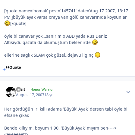
[quote name='nomak' post='145741' date='Aug 17 2007, 13:17
PM']büyük ayak varsa oraya van gölü canavarınıda koysunlar
[/quote]
öyle bi canavar yok...sanırım o ABD yada Rus Deniz
Altısıydı..gazata da okumuştum beklenirde
ellerine saglık SLAM çok güzel..dejavu ilginç
Quote
Pixit
Honor Warrior
August 17, 2007
18 yr
Her gördüğün iri kıllı adama 'Büyük' Ayak' dersen tabi öyle bi
efsane çıkar.
Bende kıllıyım, boyum 1.90. 'Büyük Ayak' mıyım ben---->
<eveeeeet!>