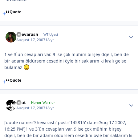
Quote
Shevarash
WT Uyesi
August 17, 2007
18 yr
1 ve 3`ün cevapları var. 9 ise çok mühim birşey dğeil, ben de
bir adamı öldürsem cesedini öyle bir saklarım ki kralı gelse
bulamaz
Quote
Pixit
Honor Warrior
August 17, 2007
18 yr
[quote name='Shevarash' post='145815' date='Aug 17 2007,
16:25 PM']1 ve 3`ün cevapları var. 9 ise çok mühim birşey
dğeil, ben de bir adamı öldürsem cesedini öyle bir saklarım ki