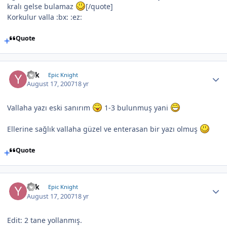
kralı gelse bulamaz
[/quote]
Korkulur valla :bx: :ez:
Quote
Yek
Epic Knight
August 17, 2007
18 yr
Vallaha yazı eski sanırım
1-3 bulunmuş yani
Ellerine sağlık vallaha güzel ve enterasan bir yazı olmuş
Quote
Yek
Epic Knight
August 17, 2007
18 yr
Edit: 2 tane yollanmış.