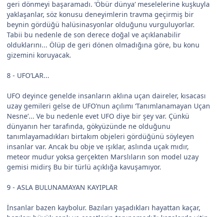
geri dönmeyi başaramadı. ‘Öbür dünya’ meselelerine kuşkuyla
yaklaşanlar, söz konusu deneyimlerin travma geçirmiş bir
beynin gördüğü halüsinasyonlar olduğunu vurguluyorlar.
Tabii bu nedenle de son derece doğal ve açıklanabilir
olduklarını... Ölüp de geri dönen olmadığına göre, bu konu
gizemini koruyacak.
8 - UFO’LAR...
UFO deyince genelde insanların aklına uçan daireler, kısacası
uzay gemileri gelse de UFO’nun açılımı ‘Tanımlanamayan Uçan
Nesne’... Ve bu nedenle evet UFO diye bir şey var. Çünkü
dünyanın her tarafında, gökyüzünde ne olduğunu
tanımlayamadıkları birtakım objeleri gördüğünü söyleyen
insanlar var. Ancak bu obje ve ışıklar, aslında uçak mıdır,
meteor mudur yoksa gerçekten Marslıların son model uzay
gemisi midirş Bu bir türlü açıklığa kavuşamıyor.
9 - ASLA BULUNAMAYAN KAYIPLAR
İnsanlar bazen kaybolur. Bazıları yaşadıkları hayattan kaçar,