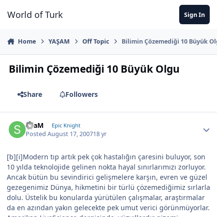
Jump to content
World of Turk
Sign In
Home
YAŞAM
Off Topic
Bilimin Çözemediği 10 Büyük O
Bilimin Çözemediği 10 Büyük Olgu
Share
Followers
SLaM
Epic Knight
Posted
August 17, 2007
18 yr
[b][i]Modern tıp artık pek çok hastalığın çaresini buluyor, son
10 yılda teknolojide gelinen nokta hayal sınırlarımızı zorluyor.
Ancak bütün bu sevindirici gelişmelere karşın, evren ve güzel
gezegenimiz Dünya, hikmetini bir türlü çözemediğimiz sırlarla
dolu. Üstelik bu konularda yürütülen çalışmalar, araştırmalar
da en azından yakın gelecekte pek umut verici görünmüyorlar.