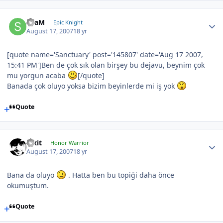
SLaM
Epic Knight
August 17, 2007
18 yr
[quote name='Sanctuary' post='145807' date='Aug 17 2007,
15:41 PM']Ben de çok sık olan birşey bu dejavu, beynim çok
mu yorgun acaba
[/quote]
Banada çok oluyo yoksa bizim beyinlerde mi iş yok
Quote
Pixit
Honor Warrior
August 17, 2007
18 yr
Bana da oluyo
. Hatta ben bu topiği daha önce
okumuştum.
Quote