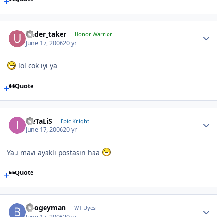
under_taker
Honor Warrior
June 17, 2006
20 yr
lol cok ıyı ya
Quote
iLeTaLiS
Epic Knight
June 17, 2006
20 yr
Yau mavi ayaklı postasın haa
Quote
Boogeyman
WT Uyesi
June 17, 2006
20 yr