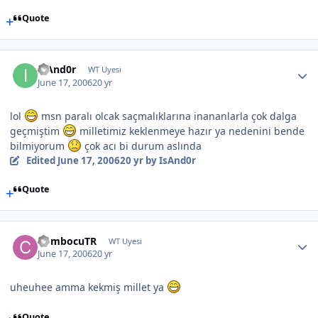
Quote
IsAnd0r
WT Uyesi
June 17, 2006
20 yr
lol
msn paralı olcak saçmalıklarına inananlarla çok dalga
geçmiştim
milletimiz keklenmeye hazır ya nedenini bende
bilmiyorum
çok acı bi durum aslında
Edited
June 17, 2006
20 yr
by IsAnd0r
Quote
CombocuTR
WT Uyesi
June 17, 2006
20 yr
uheuhee amma kekmiş millet ya
Quote