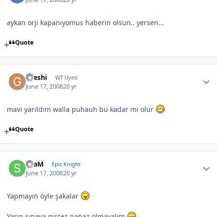
aykan orji kapanıyomus haberin olsun.. yersen...
Quote
Greshi
WT Uyesi
June 17, 2006
20 yr
mavi yarıldım walla puhauh bu kadar mı olur
Quote
SLaM
Epic Knight
June 17, 2006
20 yr
Yapmayın öyle şakalar
Yarın sınava gircez papaz olmayalım