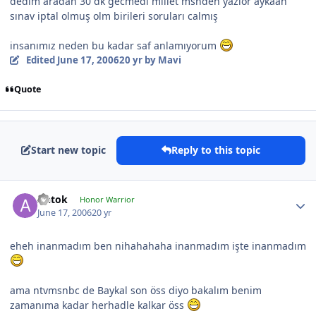
dedım aradan 30 dk gecmedı millet msnden yazıor aykaan
sınav iptal olmuş olm birileri soruları calmış
insanımız neden bu kadar saf anlamıyorum
Edited
June 17, 2006
20 yr
by Mavi
Quote
Start new topic
Reply to this topic
Antok
Honor Warrior
June 17, 2006
20 yr
eheh inanmadım ben nihahahaha inanmadım işte inanmadım
ama ntvmsnbc de Baykal son öss diyo bakalım benim
zamanıma kadar herhadle kalkar öss