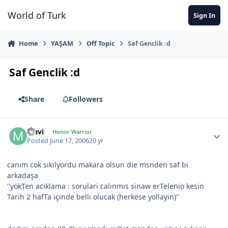
Jump to content
World of Turk
Sign In
Home
YAŞAM
Off Topic
Saf Genclik :d
Saf Genclik :d
Share
Followers
Mavi
Honor Warrior
Posted
June 17, 2006
20 yr
canım cok sıkılyordu makara olsun die msnden saf bi
arkadaşa
''yökTen acıklama : sorulari calınmıs sinaw erTelenio kesin
Tarih 2 hafTa içinde belli olucak (herkese yollayin)''