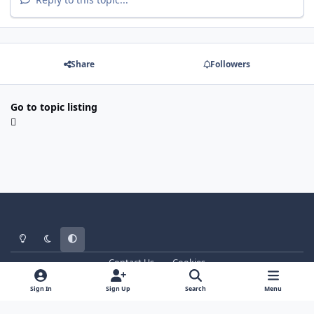
Share
Followers
Go to topic listing
Light Mode
Dark Mode
System Preference
Contact Us
Cookies
WT - http://www.ebattle.net
Powered by
Invision Community
Sign In
Sign Up
Search
Menu