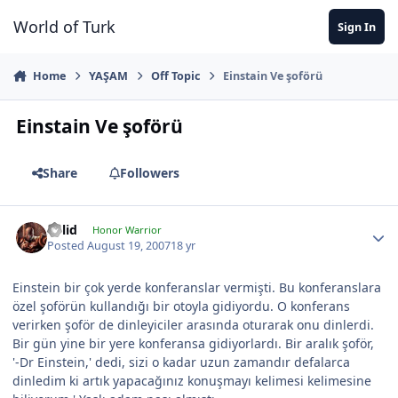
Jump to content
World of Turk
Sign In
Home
YAŞAM
Off Topic
Einstain Ve şoförü
Einstain Ve şoförü
Share
Followers
Solid
Honor Warrior
Posted
August 19, 2007
18 yr
Einstein bir çok yerde konferanslar vermişti. Bu konferanslara
özel şoförün kullandığı bir otoyla gidiyordu. O konferans
verirken şoför de dinleyiciler arasında oturarak onu dinlerdi.
Bir gün yine bir yere konferansa gidiyorlardı. Bir aralık şoför,
'-Dr Einstein,' dedi, sizi o kadar uzun zamandır defalarca
dinledim ki artık yapacağınız konuşmayı kelimesi kelimesine