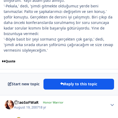
biliyorum.' Yaşlı adam pası almıştı.
'-Pekala,' dedi, 'şimdi gitmekte olduğumuz yerde beni
tanımazlar. Palto ve şapkalarımızı değişelim ve sen konuş.'
şoför konuştu. Gerçekten de dersini iyi çalışmıştı. Biri çıkıp da
daha önceki konferanslarda sorulmamış bir soru soruncaya
kadar sorular kısmını bile başarıyla götürüyordu. Yine de
bozuntuya vermedi:
'-Böyle basit bir şeyi sormanız gerçekten çok garip,' dedi,
'şimdi arka sırada oturan şoförümü çağıracağım ve size cevap
vermesini söyleyeceğim.'
Quote
Start new topic
Reply to this topic
CHaoSoFWaR
Honor Warrior
August 19, 2007
18 yr