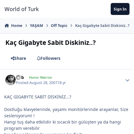
Jump to content
World of Turk
Sign In
Home
YAŞAM
Off Topic
Kaç Gigabyte Sabit Diskiniz..?
Kaç Gigabyte Sabit Diskiniz..?
Share
Followers
hbb
Honor Warrior
Posted
August 28, 2007
18 yr
KAÇ GİGABYTE SABİT DİSKİNİZ...?
Dostluğu klavyelerinde, yaşamı monitörlerinde arayanlar, Size
sesleniyorum! !
Hangi tuş daha etkilidir ki sıcacık bir gülüşten ya da hangi
program verebilir