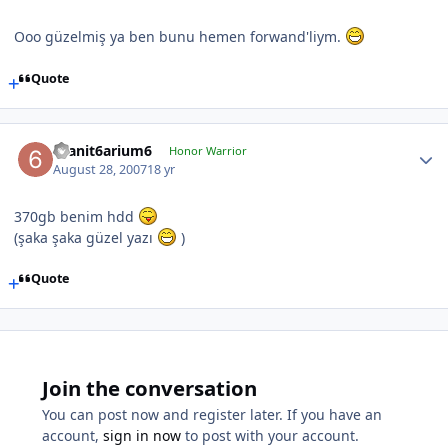
Ooo güzelmiş ya ben bunu hemen forwand'liym.
Quote
6sanit6arium6
Honor Warrior
August 28, 2007
18 yr
370gb benim hdd
(şaka şaka güzel yazı
)
Quote
Join the conversation
You can post now and register later. If you have an
account,
sign in now
to post with your account.