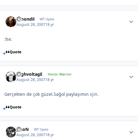
Amondil
WT Uyesi
August 28, 2007
18 yr
:ba:
Quote
HighvoltagE
Honor Warrior
August 28, 2007
18 yr
Gerçekten de çok güzel.Sağol paylaşımın için.
Quote
JasoN
WT Uyesi
August 28, 2007
18 yr