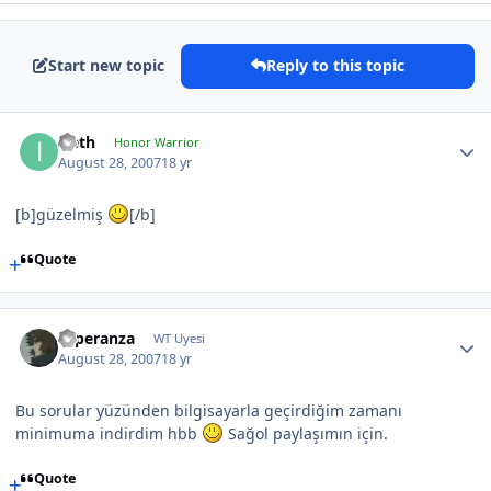
Start new topic
Reply to this topic
Ireth
Honor Warrior
August 28, 2007
18 yr
[b]güzelmiş
[/b]
Quote
Esperanza
WT Uyesi
August 28, 2007
18 yr
Bu sorular yüzünden bilgisayarla geçirdiğim zamanı
minimuma indirdim hbb
Sağol paylaşımın için.
Quote