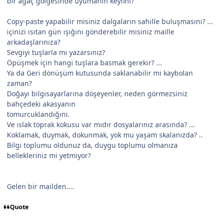
bir ağaç gölgesinde uyumanın keyfini?
Copy-paste yapabilir misiniz dalgaların sahille buluşmasını? ...
içinizi ısıtan gün ışığını gönderebilir misiniz maille
arkadaşlarınıza?
Sevgiyi tuşlarla mı yazarsınız?
Öpüşmek için hangi tuşlara basmak gerekir? ...
Ya da Geri dönüşüm kutusunda saklanabilir mi kaybolan
zaman?
Doğayı bilgisayarlarına döşeyenler, neden görmezsiniz
bahçedeki akasyanın
tomurcuklandığını.
Ve ıslak toprak kokusu var mıdır dosyalarınız arasında? ...
Koklamak, duymak, dokunmak, yok mu yaşam skalanızda? ..
Bilgi toplumu oldunuz da, duygu toplumu olmanıza
bellekleriniz mi yetmiyor?
Gelen bir mailden....
Quote