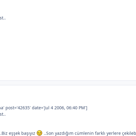
t..
 post='42635' date='Jul 4 2006, 06:40 PM']
t..
.Biz eşşek başıyız
..Son yazdığım cümlenin farklı yerlere çekile