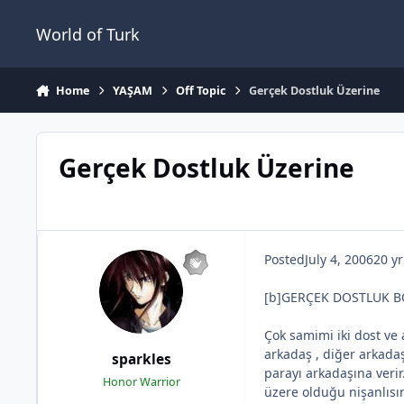
Jump to content
World of Turk
Home
YAŞAM
Off Topic
Gerçek Dostluk Üzerine
Gerçek Dostluk Üzerine
Posted
July 4, 2006
20 yr
[b]GERÇEK DOSTLUK B
Çok samimi iki dost ve 
arkadaş , diğer arkada
sparkles
parayı arkadaşına verir
Honor Warrior
üzere olduğu nişanlısı