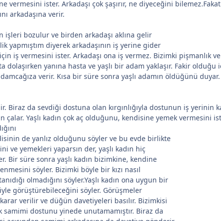
e vermesini ister. Arkadaşı çok şaşırır, ne diyeceğini bilemez.Fakat
ını arkadaşına verir.
 işleri bozulur ve birden arkadaşı aklına gelir
ilik yapmıştım diyerek arkadaşının iş yerine gider
için iş vermesini ister. Arkadaşı ona iş vermez. Bizimki pişmanlık
a dolaşırken yanına hasta ve yaşlı bir adam yaklaşır. Fakir olduğu iç
ve adamcağıza verir. Kısa bir süre sonra yaşlı adamın öldüğünü duya
r. Biraz da sevdiği dostuna olan kırgınlığıyla dostunun iş yerinin kar
dın çalar. Yaşlı kadın çok aç olduğunu, kendisine yemek vermesini is
ığını
isinin de yanlız olduğunu söyler ve bu evde birlikte
ini ve yemekleri yaparsın der, yaşlı kadın hiç
 Bir süre sonra yaşlı kadın bizimkine, kendine
enmesini söyler. Bizimki böyle bir kızı nasıl
tanıdığı olmadığını söyler.Yaşlı kadın ona uygun bir
siyle görüştürebileceğini söyler. Görüşmeler
ar verilir ve düğün davetiyeleri basılır. Bizimkisi
k samimi dostunu yinede unutamamıştır. Biraz da