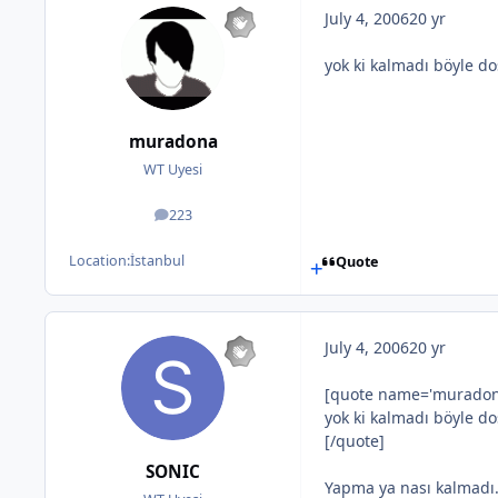
July 4, 2006
20 yr
yok ki kalmadı böyle dos
muradona
WT Uyesi
223
posts
Location:
İstanbul
Quote
July 4, 2006
20 yr
[quote name='muradona'
yok ki kalmadı böyle dos
[/quote]
SONIC
Yapma ya nası kalmadı.