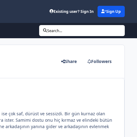
Existing user? Sign In
Sign Up
Search...
Share
Followers
i ise çok saf, dürüst ve sessizdi. Bir gün kurnaz olan
a ister. Samimi dostu onu hiç kırmaz ve elindeki bütün
 yine arkadaşının yanına gider ve arkadaşının evlenmek