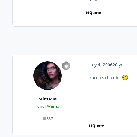
Quote
July 4, 2006
20 yr
kurnaza bak be
silenzia
Honor Warrior
587
posts
Quote