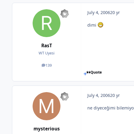
July 4, 2006
20 yr
dimi
RasT
WT Uyesi
139
posts
Quote
July 4, 2006
20 yr
ne diyeceğimi bilemiyo
mysterious