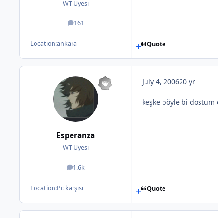
WT Uyesi
161
posts
Location:
ankara
Quote
July 4, 2006
20 yr
keşke böyle bi dostum 
Esperanza
WT Uyesi
1.6k
posts
Location:
Pc karşısı
Quote