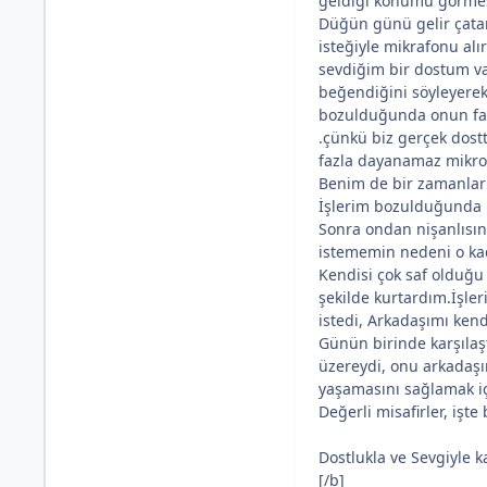
geldiği konumu görmes
Düğün günü gelir çata
isteğiyle mikrafonu alı
sevdiğim bir dostum va
beğendiğini söyleyerek
bozulduğunda onun fabr
.çünkü biz gerçek dost
fazla dayanamaz mikrof
Benim de bir zamanlar 
İşlerim bozulduğunda k
Sonra ondan nişanlısını
istememin nedeni o kad
Kendisi çok saf olduğu
şekilde kurtardım.İşle
istedi, Arkadaşımı ken
Günün birinde karşıla
üzereydi, onu arkadaşı
yaşamasını sağlamak i
Değerli misafirler, işte
Dostlukla ve Sevgiyle ka
[/b]