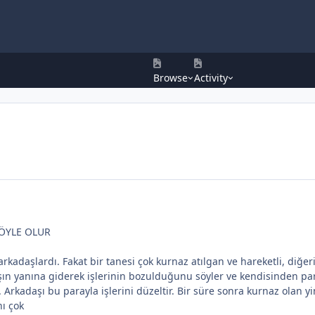
Browse
Activity
ÖYLE OLUR
arkadaşlardı. Fakat bir tanesi çok kurnaz atılgan ve hareketli, diğer
şın yanına giderek işlerinin bozulduğunu söyler ve kendisinden par
. Arkadaşı bu parayla işlerini düzeltir. Bir süre sonra kurnaz olan
nı çok