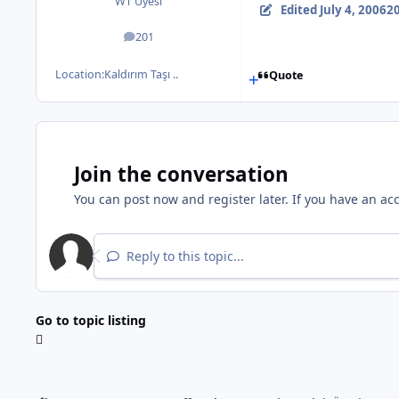
WT Uyesi
Edited
July 4, 2006
20
201
posts
Location:
Kaldırım Taşı ..
Quote
Join the conversation
You can post now and register later. If you have an ac
Reply to this topic...
Go to topic listing