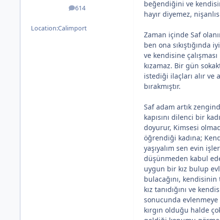
beğendiğini ve kendisin
614
posts
hayır diyemez, nişanlıs
Location:
Calimport
Zaman içinde Saf olanın
ben ona sıkıştığında iy
ve kendisine çalışması 
kızamaz. Bir gün sokakt
istediği ilaçları alır 
bırakmıştır.
Saf adam artık zengindi
kapısını dilenci bir ka
doyurur, Kimsesi olmad
öğrendiği kadına; Kend
yaşıyalım sen evin işler
düşünmeden kabul eder.
uygun bir kız bulup evl
bulacağını, kendisinin 
kız tanıdığını ve kendi
sonucunda evlenmeye kar
kırgın olduğu halde ço