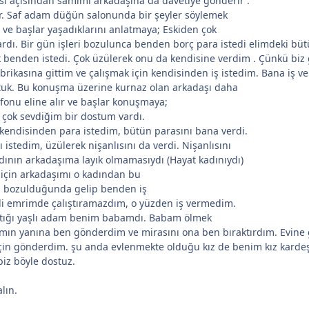
i açısından samimi arkadaşına da davetiye gönderir .
r. Saf adam düğün salonunda bir şeyler söylemek
r ve başlar yaşadıklarını anlatmaya; Eskiden çok
rdı. Bir gün işleri bozulunca benden borç para istedi elimdeki b
 benden istedi. Çok üzülerek onu da kendisine verdim . Çünkü biz
ikasına gittim ve çalışmak için kendisinden iş istedim. Bana iş
tuk. Bu konuşma üzerine kurnaz olan arkadaşı daha
onu eline alır ve başlar konuşmaya;
çok sevdiğim bir dostum vardı.
endisinden para istedim, bütün parasını bana verdi.
 istedim, üzülerek nişanlısını da verdi. Nişanlısını
ının arkadaşıma layık olmamasıydı (Hayat kadınıydı)
 için arkadaşımı o kadından bu
ri bozulduğunda gelip benden iş
di emrimde çalıştıramazdım, o yüzden iş vermedim.
ştığı yaşlı adam benim babamdı. Babam ölmek
mın yanına ben gönderdim ve mirasını ona ben bıraktırdım. Evine 
çin gönderdim. şu anda evlenmekte olduğu kız de benim kız karde
 biz böyle dostuz.
lın.