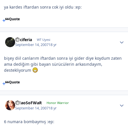
ya kardes iftardan sonra cok iyi oldu :ep:
Quote
Luciferia
WT Uyesi
September 14, 2007
18 yr
bişey diil canlarım iftardan sonra iyi gider diye koydum zaten
ama dediğim gibi bayan sürücülerin arkasındayım,
destekliyorum
Quote
CHaoSoFWaR
Honor Warrior
September 14, 2007
18 yr
6 numara bombaymış :ep: