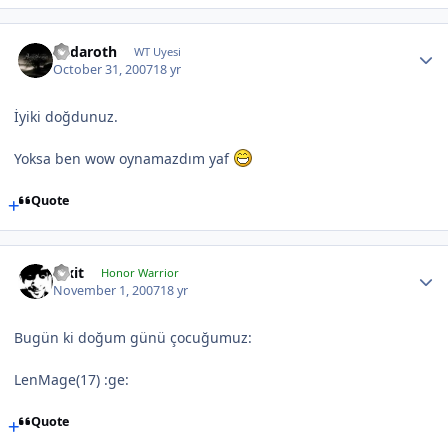
Endaroth
WT Uyesi
October 31, 2007
18 yr
İyiki doğdunuz.
Yoksa ben wow oynamazdım yaf
Quote
Pixit
Honor Warrior
November 1, 2007
18 yr
Bugün ki doğum günü çocuğumuz:
LenMage(17) :ge:
Quote