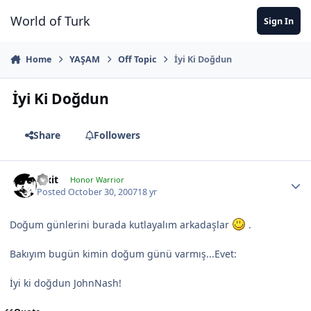
Jump to content
World of Turk
Sign In
Home
YAŞAM
Off Topic
İyi Ki Doğdun
İyi Ki Doğdun
Share
Followers
Pixit
Honor Warrior
Posted
October 30, 2007
18 yr
Doğum günlerini burada kutlayalım arkadaşlar
.
Bakıyım bugün kimin doğum günü varmış...Evet:
İyi ki doğdun JohnNash!