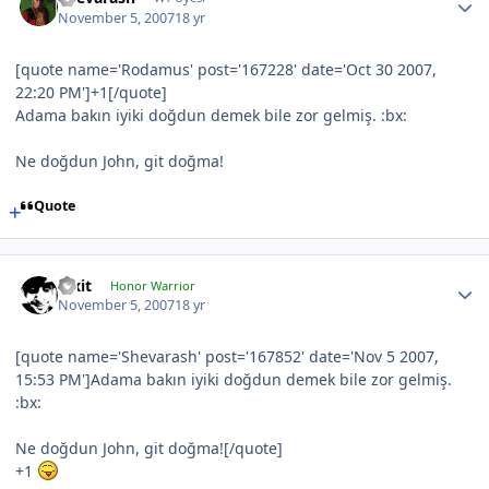
November 5, 2007
18 yr
[quote name='Rodamus' post='167228' date='Oct 30 2007,
22:20 PM']+1[/quote]
Adama bakın iyiki doğdun demek bile zor gelmiş. :bx:
Ne doğdun John, git doğma!
Quote
Pixit
Honor Warrior
November 5, 2007
18 yr
[quote name='Shevarash' post='167852' date='Nov 5 2007,
15:53 PM']Adama bakın iyiki doğdun demek bile zor gelmiş.
:bx:
Ne doğdun John, git doğma![/quote]
+1