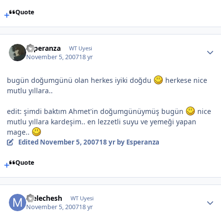
Quote
Esperanza
WT Uyesi
November 5, 2007
18 yr
bugün doğumgünü olan herkes iyiki doğdu
herkese nice
mutlu yıllara..
edit: şimdi baktım Ahmet'in doğumgünüymüş bugün
nice
mutlu yıllara kardeşim.. en lezzetli suyu ve yemeği yapan
mage..
Edited
November 5, 2007
18 yr
by Esperanza
Quote
Melechesh
WT Uyesi
November 5, 2007
18 yr