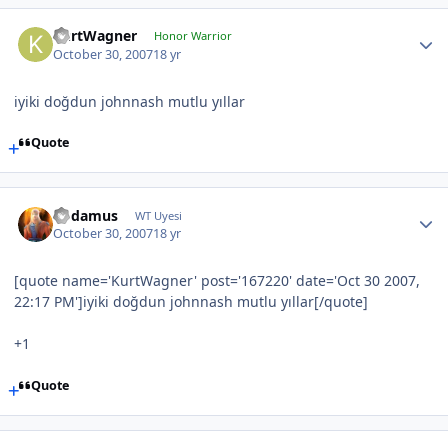
KurtWagner
Honor Warrior
October 30, 2007
18 yr
iyiki doğdun johnnash mutlu yıllar
Quote
Rodamus
WT Uyesi
October 30, 2007
18 yr
[quote name='KurtWagner' post='167220' date='Oct 30 2007,
22:17 PM']iyiki doğdun johnnash mutlu yıllar[/quote]
+1
Quote