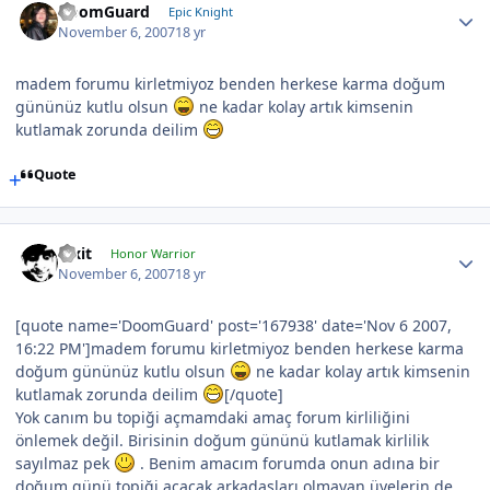
DoomGuard
Epic Knight
November 6, 2007
18 yr
madem forumu kirletmiyoz benden herkese karma doğum
gününüz kutlu olsun
ne kadar kolay artık kimsenin
kutlamak zorunda deilim
Quote
Pixit
Honor Warrior
November 6, 2007
18 yr
[quote name='DoomGuard' post='167938' date='Nov 6 2007,
16:22 PM']madem forumu kirletmiyoz benden herkese karma
doğum gününüz kutlu olsun
ne kadar kolay artık kimsenin
kutlamak zorunda deilim
[/quote]
Yok canım bu topiği açmamdaki amaç forum kirliliğini
önlemek değil. Birisinin doğum gününü kutlamak kirlilik
sayılmaz pek
. Benim amacım forumda onun adına bir
doğum günü topiği açacak arkadaşları olmayan üyelerin de