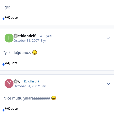
:ge:
Quote
Lastbloodelf
WT Uyesi
October 31, 2007
18 yr
İyi ki doğdunuz.
Quote
Yek
Epic Knight
October 31, 2007
18 yr
Nice mutlu yıllaraaaaaaaaa
Quote