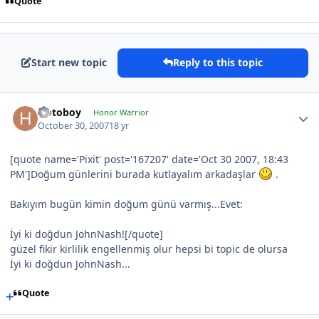
Quote
Start new topic
Reply to this topic
Hotoboy
Honor Warrior
October 30, 2007
18 yr
[quote name='Pixit' post='167207' date='Oct 30 2007, 18:43
PM']Doğum günlerini burada kutlayalım arkadaşlar
.
Bakıyım bugün kimin doğum günü varmış...Evet:
İyi ki doğdun JohnNash![/quote]
güzel fikir kirlilik engellenmiş olur hepsi bi topic de olursa
İyi ki doğdun JohnNash...
Quote