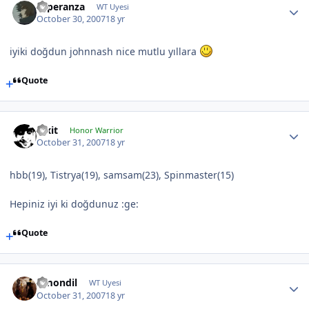
Esperanza
WT Uyesi
October 30, 2007
18 yr
iyiki doğdun johnnash nice mutlu yıllara
Quote
Pixit
Honor Warrior
October 31, 2007
18 yr
hbb(19), Tistrya(19), samsam(23), Spinmaster(15)
Hepiniz iyi ki doğdunuz :ge:
Quote
Amondil
WT Uyesi
October 31, 2007
18 yr