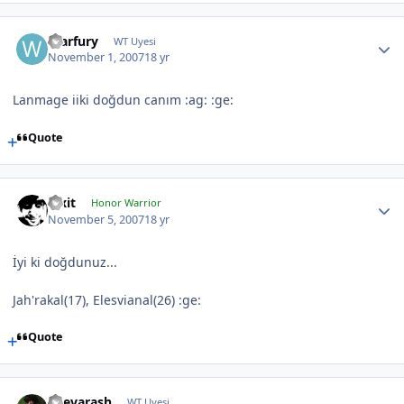
Warfury
WT Uyesi
November 1, 2007
18 yr
Lanmage iiki doğdun canım :ag: :ge:
Quote
Pixit
Honor Warrior
November 5, 2007
18 yr
İyi ki doğdunuz...
Jah'rakal(17), Elesvianal(26) :ge:
Quote
Shevarash
WT Uyesi