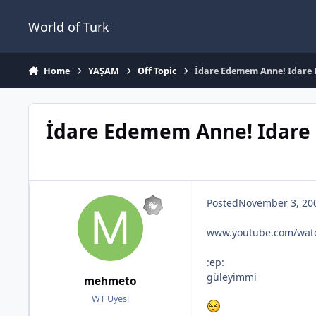
Jump to content
World of Turk
Home
YAŞAM
Off Topic
İdare Edemem Anne! Idare
İdare Edemem Anne! Idar
Posted
November 3, 20
www.youtube.com/wat
:ep:
güleyimmi
mehmeto
WT Uyesi