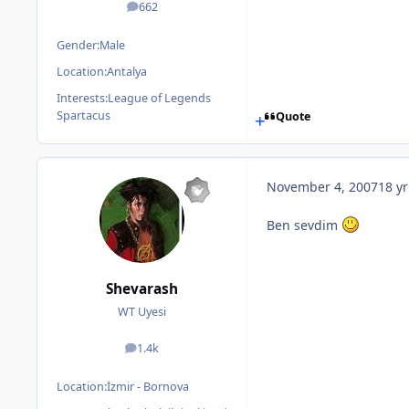
662
posts
Gender:
Male
Location:
Antalya
Interests:
League of Legends
Spartacus
Quote
November 4, 2007
18 yr
Ben sevdim
Shevarash
WT Uyesi
1.4k
posts
Location:
İzmir - Bornova