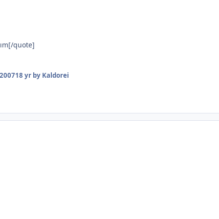
ım[/quote]
 2007
18 yr
by Kaldorei