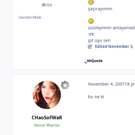
564
posts
şaşırayımmı
Gender:
Male
üzüleyimmi anlayamad
:ek:
git uyu sen
Edited
November 3,
Quote
November 4, 2007
18 yr
bu ne ki
CHaoSoFWaR
Honor Warrior