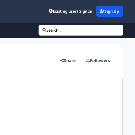
Existing user? Sign In
Sign Up
Search...
Share
Followers