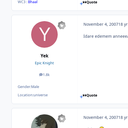
WC3 :
Bhaal
Quote
November 4, 2007
18 yr
İdare edemem anneee
Yek
Epic Knight
1.8k
posts
Gender:
Male
Location:
universe
Quote
November 4, 2007
18 yr