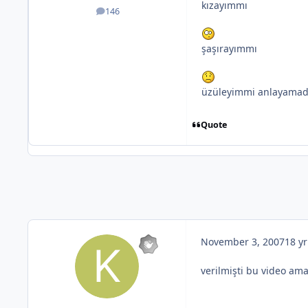
kızayımmı
146
posts
şaşırayımmı
üzüleyimmi anlayama
Quote
November 3, 2007
18 yr
verilmişti bu video ama