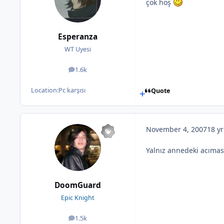
çok hoş
Esperanza
WT Uyesi
1.6k
posts
Location:
Pc karşısı
Quote
November 4, 2007
18 yr
Yalnız annedeki acıması
DoomGuard
Epic Knight
1.5k
posts