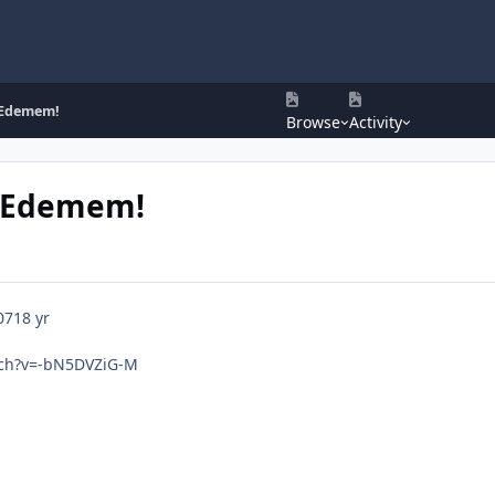
 Edemem!
Browse
Activity
e Edemem!
07
18 yr
ch?v=-bN5DVZiG-M