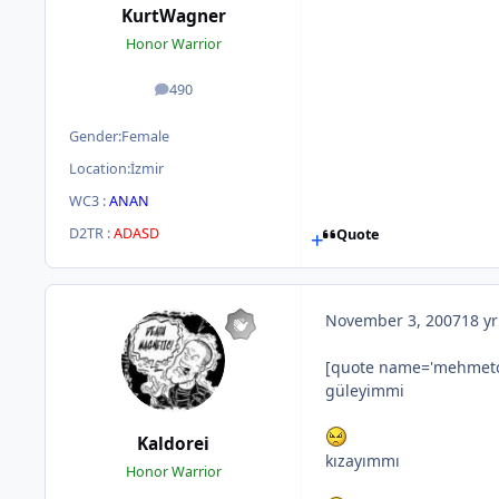
KurtWagner
Honor Warrior
490
posts
Gender:
Female
Location:
İzmir
WC3 :
ANAN
D2TR :
ADASD
Quote
November 3, 2007
18 yr
[quote name='mehmeto' 
güleyimmi
Kaldorei
kızayımmı
Honor Warrior