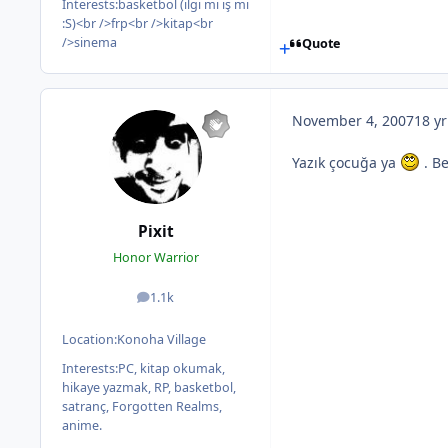
Interests:
basketbol (ilgi mi iş mi
:S)<br />frp<br />kitap<br
/>sinema
Quote
November 4, 2007
18 yr
Yazık çocuğa ya
. Be
Pixit
Honor Warrior
1.1k
posts
Location:
Konoha Village
Interests:
PC, kitap okumak,
hikaye yazmak, RP, basketbol,
satranç, Forgotten Realms,
anime.