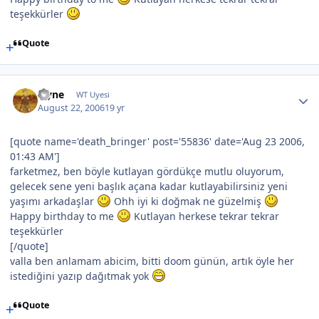
teşekkürler
Quote
layne
WT Uyesi
August 22, 2006
19 yr
[quote name='death_bringer' post='55836' date='Aug 23 2006,
01:43 AM']
farketmez, ben böyle kutlayan gördükçe mutlu oluyorum,
gelecek sene yeni başlık açana kadar kutlayabilirsiniz yeni
yaşımı arkadaşlar
Ohh iyi ki doğmak ne güzelmiş
Happy birthday to me
Kutlayan herkese tekrar tekrar
teşekkürler
[/quote]
valla ben anlamam abicim, bitti doom günün, artık öyle her
istediğini yazıp dağıtmak yok
Quote