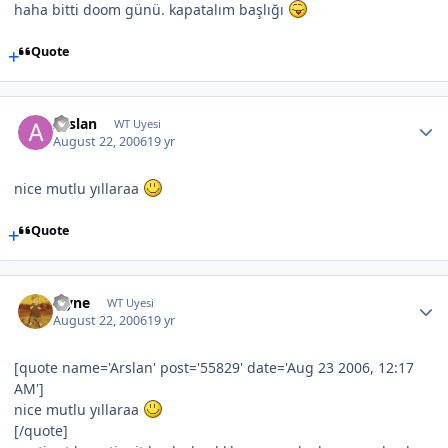
haha bitti doom günü. kapatalım başlığı
Quote
Arslan
WT Uyesi
August 22, 2006
19 yr
nice mutlu yıllaraa
Quote
layne
WT Uyesi
August 22, 2006
19 yr
[quote name='Arslan' post='55829' date='Aug 23 2006, 12:17
AM']
nice mutlu yıllaraa
[/quote]