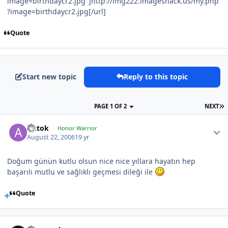
image=birthdaycr2.jpg"]http://img222.imageshack.us/my.php
?image=birthdaycr2.jpg[/url]
Quote
Start new topic
Reply to this topic
PAGE 1 OF 2
NEXT
Antok
Honor Warrior
August 22, 2006
19 yr
Doğum günün kutlu olsun nice nice yıllara hayatın hep
başarılı mutlu ve sağlıklı geçmesi dileği ile
Quote