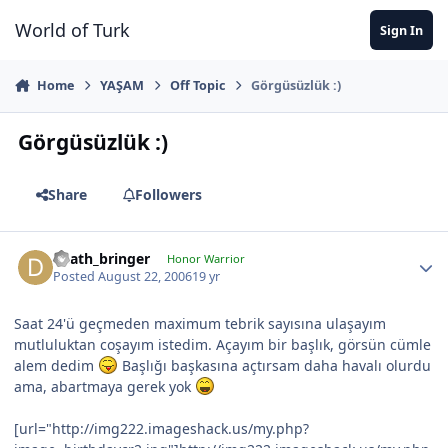
Jump to content
World of Turk
Sign In
Home
YAŞAM
Off Topic
Görgüsüzlük :)
Görgüsüzlük :)
Share
Followers
death_bringer
Honor Warrior
Posted
August 22, 2006
19 yr
Saat 24'ü geçmeden maximum tebrik sayısına ulaşayım
mutluluktan coşayım istedim. Açayım bir başlık, görsün cümle
alem dedim
Başlığı başkasına açtırsam daha havalı olurdu
ama, abartmaya gerek yok
[url="http://img222.imageshack.us/my.php?