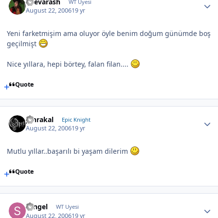
Shevarash
WT Uyesi
August 22, 2006
19 yr
Yeni farketmişim ama oluyor öyle benim doğum günümde boş
geçilmişt
Nice yıllara, hepi börtey, falan filan....
Quote
Jahrakal
Epic Knight
August 22, 2006
19 yr
Mutlu yıllar..başarılı bi yaşam dilerim
Quote
sengel
WT Uyesi
August 22, 2006
19 yr