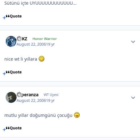
Sütünü içte UYUUUUUUUUUUUU...
Quote
TRKZ
Honor Warrior
August 22, 2006
19 yr
nice wt li yıllara
Quote
Esperanza
WT Uyesi
August 22, 2006
19 yr
mutlu yıllar doğumgünü çocuğu
Quote