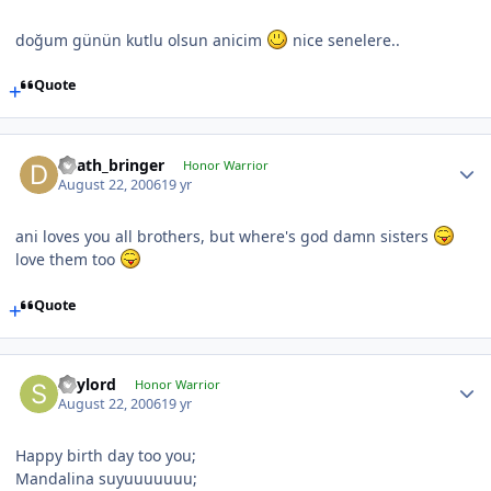
doğum günün kutlu olsun anicim
nice senelere..
Quote
death_bringer
Honor Warrior
August 22, 2006
19 yr
ani loves you all brothers, but where's god damn sisters
love them too
Quote
Spylord
Honor Warrior
August 22, 2006
19 yr
Happy birth day too you;
Mandalina suyuuuuuuu;