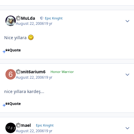
RaMuLda
Epic Knight
August 22, 2006
19 yr
Nice yıllara
Quote
6sanit6arium6
Honor Warrior
August 22, 2006
19 yr
nice yıllara kardeş...
Quote
Samael
Epic Knight
August 22, 2006
19 yr