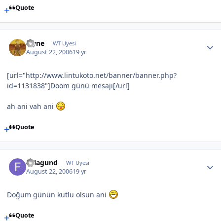
Quote
layne
WT Uyesi
August 22, 2006
19 yr
[url="http://www.lintukoto.net/banner/banner.php?
id=1131838"]Doom günü mesajı[/url]
ah ani vah ani
Quote
Felagund
WT Uyesi
August 22, 2006
19 yr
Doğum günün kutlu olsun ani
Quote