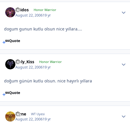
Thidos
Honor Warrior
August 22, 2006
19 yr
dogum gunun kutlu olsun nice yıllara....
Quote
Holy_Kiss
Honor Warrior
August 22, 2006
19 yr
doğum günün kutlu olsun. nice hayırlı yıllara
Quote
layne
WT Uyesi
August 22, 2006
19 yr