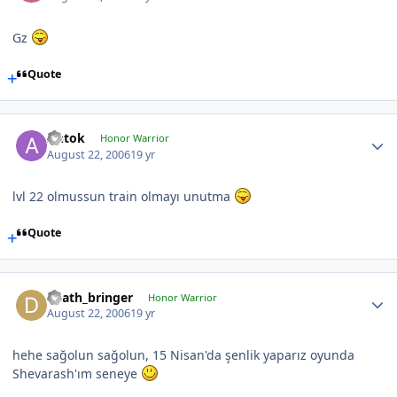
Gz
Quote
Antok
Honor Warrior
August 22, 2006
19 yr
lvl 22 olmussun train olmayı unutma
Quote
death_bringer
Honor Warrior
August 22, 2006
19 yr
hehe sağolun sağolun, 15 Nisan'da şenlik yaparız oyunda
Shevarash'ım seneye