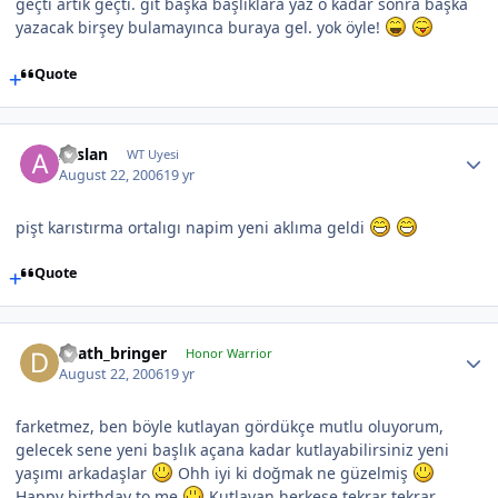
geçti artık geçti. git başka başlıklara yaz o kadar sonra başka
yazacak birşey bulamayınca buraya gel. yok öyle!
Quote
Arslan
WT Uyesi
August 22, 2006
19 yr
pişt karıstırma ortalıgı napim yeni aklıma geldi
Quote
death_bringer
Honor Warrior
August 22, 2006
19 yr
farketmez, ben böyle kutlayan gördükçe mutlu oluyorum,
gelecek sene yeni başlık açana kadar kutlayabilirsiniz yeni
yaşımı arkadaşlar
Ohh iyi ki doğmak ne güzelmiş
Happy birthday to me
Kutlayan herkese tekrar tekrar