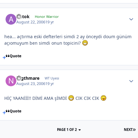
Antok
Honor Warrior
August 22, 2006
19 yr
hea... açtırma eski defterleri simdi 2 ay önceydi doum günüm
açıomuyum ben simdi onun topicini?
Quote
Nigthmare
WT Uyesi
August 23, 2006
19 yr
HİÇ YAANİİİ!! DİMİ AMA şİMDİ
CIK CIK CIK
Quote
PAGE 1 OF 2
NEXT