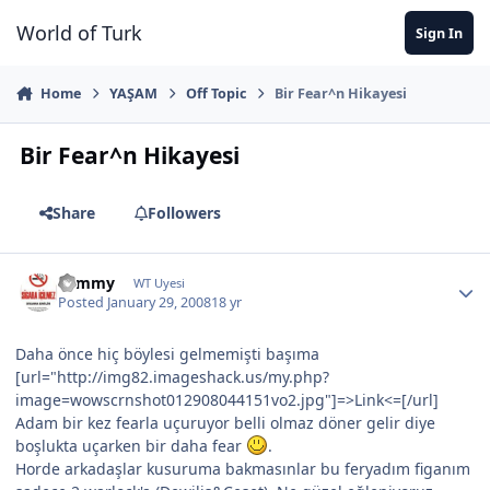
Jump to content
World of Turk
Sign In
Home
YAŞAM
Off Topic
Bir Fear^n Hikayesi
Bir Fear^n Hikayesi
Share
Followers
Tommy
WT Uyesi
Posted
January 29, 2008
18 yr
Daha önce hiç böylesi gelmemişti başıma
[url="http://img82.imageshack.us/my.php?
image=wowscrnshot012908044151vo2.jpg"]=>Link<=[/url]
Adam bir kez fearla uçuruyor belli olmaz döner gelir diye
boşlukta uçarken bir daha fear
.
Horde arkadaşlar kusuruma bakmasınlar bu feryadım figanım