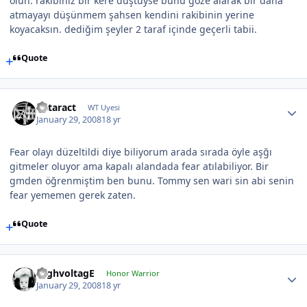
olun. rakibiniz bir kere düştüyse bunu göze alarak bir daha
atmayayı düşünmem şahsen kendini rakibinin yerine
koyacaksın. dediğim şeyler 2 taraf içinde geçerli tabii.
Quote
Cataract
WT Uyesi
January 29, 2008
18 yr
Fear olayı düzeltildi diye biliyorum arada sırada öyle aşğı
gitmeler oluyor ama kapalı alandada fear atılabiliyor. Bir
gmden öğrenmiştim ben bunu. Tommy sen wari sin abi senin
fear yememen gerek zaten.
Quote
HighvoltagE
Honor Warrior
January 29, 2008
18 yr