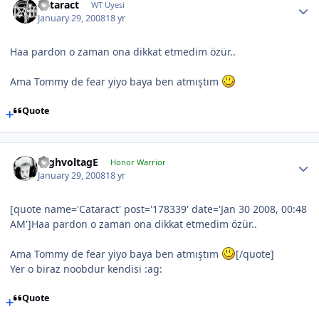
Cataract
WT Uyesi
January 29, 2008
18 yr
Haa pardon o zaman ona dikkat etmedim özür..
Ama Tommy de fear yiyo baya ben atmıştım
Quote
HighvoltagE
Honor Warrior
January 29, 2008
18 yr
[quote name='Cataract' post='178339' date='Jan 30 2008, 00:48
AM']Haa pardon o zaman ona dikkat etmedim özür..
Ama Tommy de fear yiyo baya ben atmıştım
[/quote]
Yer o biraz noobdur kendisi :ag:
Quote