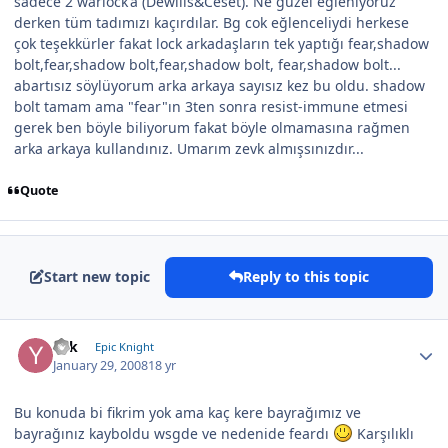
sadece 2 warlock'a (Dewilis&Ceset). Ne güzel eğleniyoruz
derken tüm tadımızı kaçırdılar. Bg cok eğlenceliydi herkese
çok teşekkürler fakat lock arkadaşların tek yaptığı fear,shadow
bolt,fear,shadow bolt,fear,shadow bolt, fear,shadow bolt...
abartısız söylüyorum arka arkaya sayısız kez bu oldu. shadow
bolt tamam ama "fear"ın 3ten sonra resist-immune etmesi
gerek ben böyle biliyorum fakat böyle olmamasına rağmen
arka arkaya kullandınız. Umarım zevk almışsınızdır...
Quote
Start new topic
Reply to this topic
Yek
Epic Knight
January 29, 2008
18 yr
Bu konuda bi fikrim yok ama kaç kere bayrağımız ve
bayrağınız kayboldu wsgde ve nedenide feardı
Karşılıklı