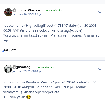
Rainbow_Warrior
Honor Warrior
January 29, 2008
18 yr
[quote name='HighvoltagE' post='178340' date='Jan 30 2008,
00:58 AM']Yer o biraz noobdur kendisi :ag:[/quote]
Yürü git charını kas..Ezük pri..Manası yetmiyomuş..Ahaha :ep:
:ep:
Quote
HighvoltagE
Honor Warrior
January 29, 2008
18 yr
[quote name='Rainbow_Warrior' post='178341' date='Jan 30
2008, 01:10 AM']Yürü git charını kas..Ezük pri..Manası
yetmiyomuş..Ahaha :ep: :ep:[/quote]
Külliyen yalan