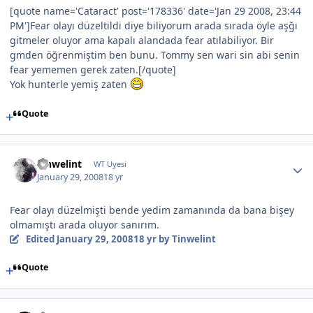
[quote name='Cataract' post='178336' date='Jan 29 2008, 23:44
PM']Fear olayı düzeltildi diye biliyorum arada sırada öyle aşğı
gitmeler oluyor ama kapalı alandada fear atılabiliyor. Bir
gmden öğrenmiştim ben bunu. Tommy sen wari sin abi senin
fear yememen gerek zaten.[/quote]
Yok hunterle yemiş zaten
Quote
Tinwelint
WT Uyesi
January 29, 2008
18 yr
Fear olayı düzelmişti bende yedim zamanında da bana bişey
olmamıştı arada oluyor sanırım.
Edited
January 29, 2008
18 yr
by Tinwelint
Quote