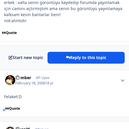
erkek : valla senin görüntüyü kaydedip forumda yayınlamak
için camını açtırmıştım ama senin bu görüntüyü yayınlamaya
kalksam kesin banlarlar beni!
not:alıntıdır
Quote
Start new topic
Reply to this topic
bumber
WT Uyesi
February 18, 2008
18 yr
Felaket:D
Quote