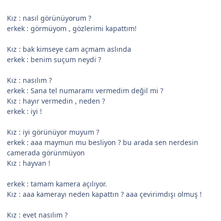
Kız : nasıl görünüyorum ?
erkek : görmüyom , gözlerimi kapattım!
Kız : bak kimseye cam açmam aslında
erkek : benim suçum neydi ?
Kız : nasılım ?
erkek : Sana tel numaramı vermedim değil mi ?
Kız : hayır vermedin , neden ?
erkek : iyi !
Kız : iyi görünüyor muyum ?
erkek : aaa maymun mu besliyon ? bu arada sen nerdesin
camerada görünmüyon
Kız : hayvan !
erkek : tamam kamera açılıyor.
Kız : aaa kamerayı neden kapattın ? aaa çevirimdışı olmuş !
Kız : evet nasılım ?