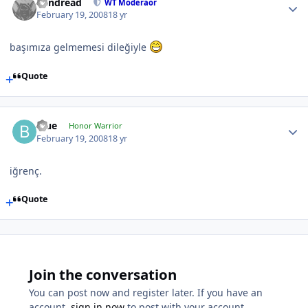
Vandread
WT Moderaör
February 19, 2008
18 yr
başımıza gelmemesi dileğiyle
Quote
Blue
Honor Warrior
February 19, 2008
18 yr
iğrenç.
Quote
Join the conversation
You can post now and register later. If you have an
account,
sign in now
to post with your account.