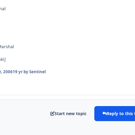
nal
Marshal
nki]
, 2006
19 yr
by Sentinel
Start new topic
Reply to this 