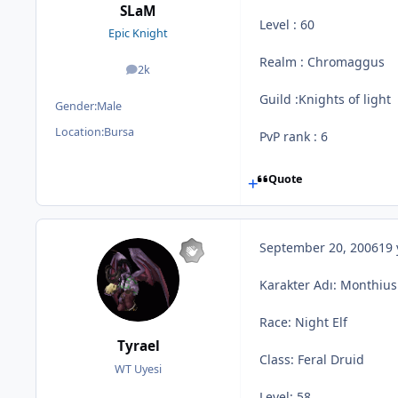
SLaM
Level : 60
Epic Knight
Realm : Chromaggus
2k
posts
Guild :Knights of light
Gender:
Male
Location:
Bursa
PvP rank : 6
Quote
September 20, 2006
19 
Karakter Adı: Monthius
Race: Night Elf
Tyrael
Class: Feral Druid
WT Uyesi
Level: 58