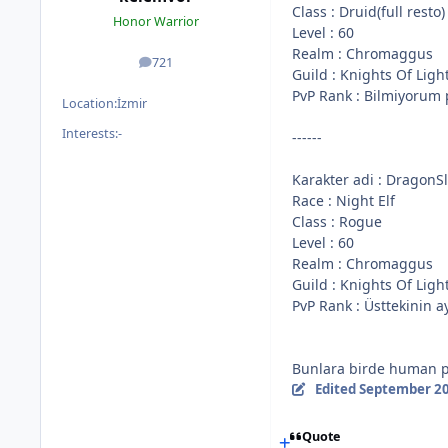
Class : Druid(full resto)
Honor Warrior
Level : 60
Realm : Chromaggus
721
posts
Guild : Knights Of Ligh
PvP Rank : Bilmiyorum 
Location:
İzmir
Interests:
-
------
Karakter adi : DragonSl
Race : Night Elf
Class : Rogue
Level : 60
Realm : Chromaggus
Guild : Knights Of Ligh
PvP Rank : Üsttekinin a
Bunlara birde human p
Edited
September 20
Quote