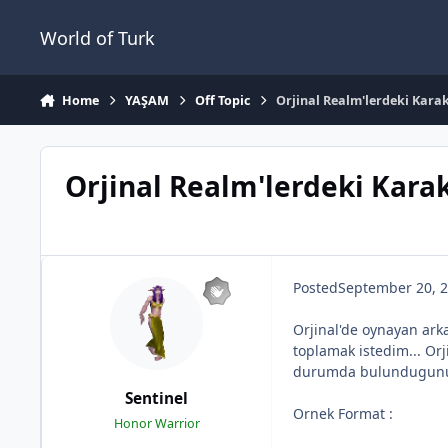
Jump to content
World of Turk
Home
YAŞAM
Off Topic
Orjinal Realm'lerdeki Karak
Orjinal Realm'lerdeki Karak
Posted
September 20, 
Orjinal'de oynayan arka
toplamak istedim... Or
durumda bulundugunu go
Sentinel
Ornek Format :
Honor Warrior