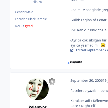
978
posts
Realm: Moonglade (RP)
Gender:
Male
Location:
Black Temple
Guild: Legion of Cenar
D2TR :
Tyrael
PVP Rank: 7 Knight-Lie
(Ayrıca çok sıkılgan bi
ayrıca yazmadım..
)
Edited
September 22
Quote
September 20, 2006
19 
Racelerde yazılsın ben
Karakter adi : Kélemvo
Race : Night Elf
kelemvor