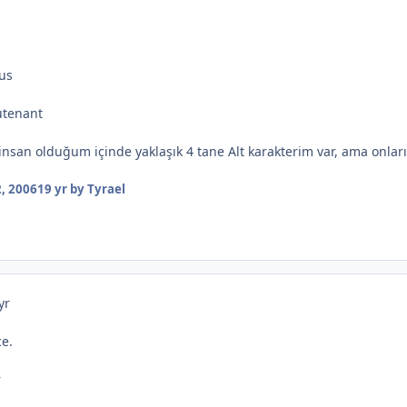
ius
utenant
r insan olduğum içinde yaklaşık 4 tane Alt karakterim var, ama onları
, 2006
19 yr
by Tyrael
yr
ce.
r