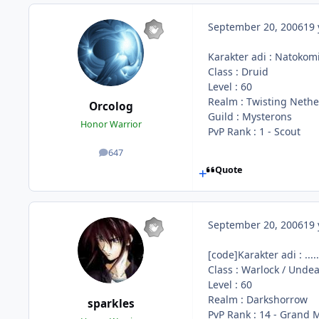
September 20, 2006
19 
Karakter adi : Natokom
Class : Druid
Level : 60
Realm : Twisting Nethe
Orcolog
Guild : Mysterons
Honor Warrior
PvP Rank : 1 - Scout
647
posts
Quote
September 20, 2006
19 
[code]Karakter adi : .....
Class : Warlock / Unde
Level : 60
Realm : Darkshorrow
sparkles
PvP Rank : 14 - Grand 