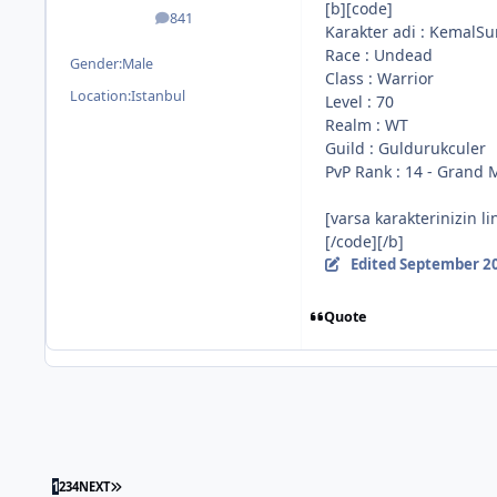
[b][code]
841
posts
Karakter adi : KemalSu
Race : Undead
Gender:
Male
Class : Warrior
Location:
Istanbul
Level : 70
Realm : WT
Guild : Guldurukculer
PvP Rank : 14 - Grand 
[varsa karakterinizin li
[/code][/b]
Edited
September 20
Quote
1
2
3
4
NEXT