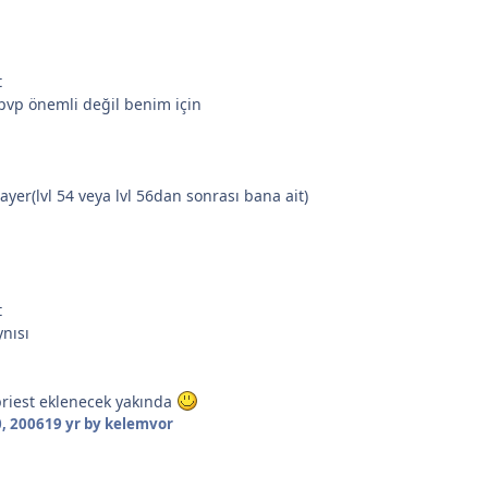
t
pvp önemli değil benim için
ayer(lvl 54 veya lvl 56dan sonrası bana ait)
t
ynısı
riest eklenecek yakında
, 2006
19 yr
by kelemvor