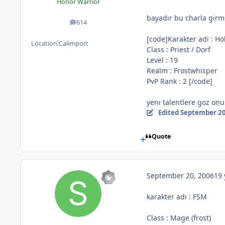
Honor Warrior
bayadır bu charla gir
614
posts
[code]Karakter adi : Ho
Location:
Calimport
Class : Priest / Dorf
Level : 19
Realm : Frostwhisper
PvP Rank : 2 [/code]
yenı talentlere goz on
Edited
September 20
Quote
September 20, 2006
19 
karakter adı : FSM
Class : Mage (frost)