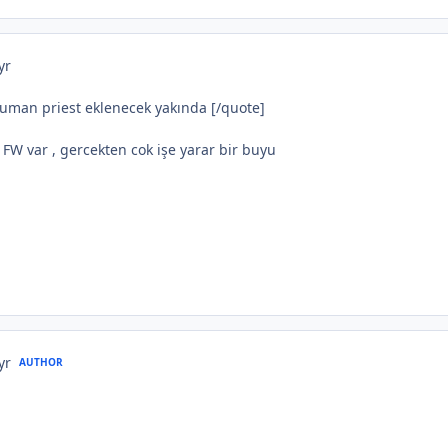
yr
uman priest eklenecek yakında [/quote]
W var , gercekten cok işe yarar bir buyu
yr
AUTHOR