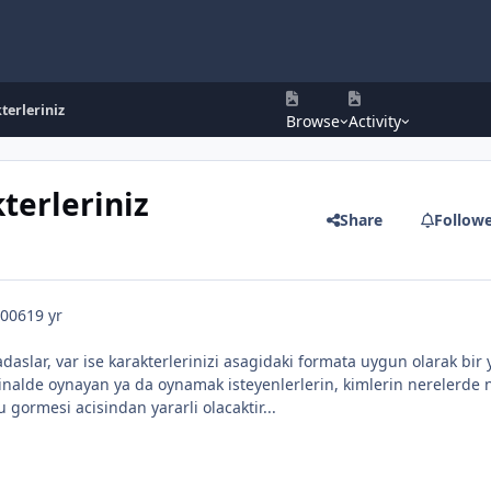
terleriniz
Browse
Activity
terleriniz
Share
Follow
2006
19 yr
daslar, var ise karakterlerinizi asagidaki formata uygun olarak bir
jinalde oynayan ya da oynamak isteyenlerlerin, kimlerin nerelerde 
rmesi acisindan yararli olacaktir...