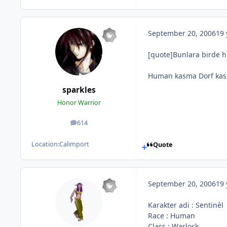
September 20, 2006
19 
[quote]Bunlara birde h
Human kasma Dorf kas F
sparkles
Honor Warrior
614
posts
Location:
Calimport
Quote
September 20, 2006
19 
Karakter adi : Sentinèl
Race : Human
Class : Warlock