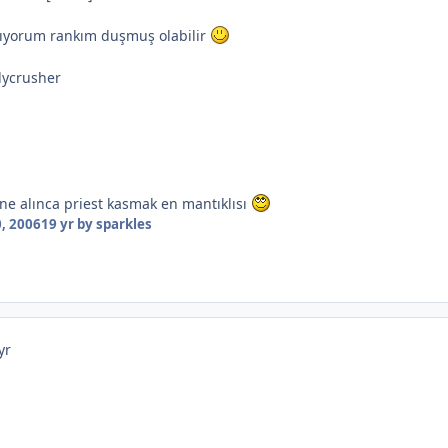
mıyorum rankım duşmuş olabilir
lycrusher
une alınca priest kasmak en mantıklısı
, 2006
19 yr
by sparkles
yr