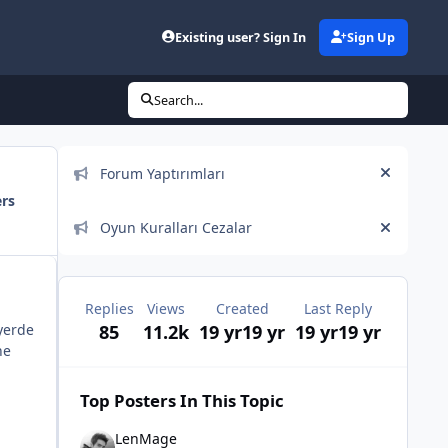
Existing user? Sign In
Sign Up
Search...
Announcements
Forum Yaptırımları
Hide an
ers
Oyun Kuralları Cezalar
Hide an
Replies
Views
Created
Last Reply
 yerde
85
11.2k
19 yr
19 yr
19 yr
19 yr
ne
Top Posters In This Topic
LenMage