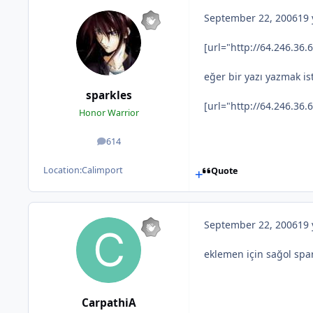
September 22, 2006
19 
[url="http://64.246.36.
eğer bir yazı yazmak is
sparkles
[url="http://64.246.36
Honor Warrior
614
posts
Location:
Calimport
Quote
September 22, 2006
19 
eklemen için sağol spa
CarpathiA