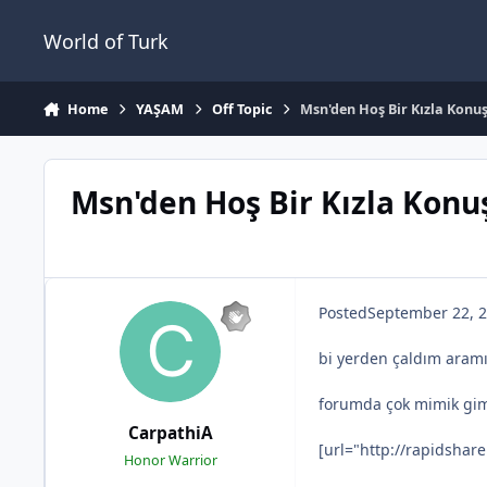
Jump to content
World of Turk
Home
YAŞAM
Off Topic
Msn'den Hoş Bir Kızla Konu
Msn'den Hoş Bir Kızla Konu
Posted
September 22, 
bi yerden çaldım aram
forumda çok mimik gim
CarpathiA
[url="http://rapidshare
Honor Warrior