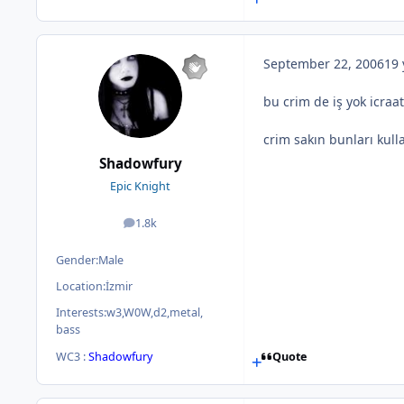
September 22, 2006
19 
bu crim de iş yok icraat
crim sakın bunları kul
Shadowfury
Epic Knight
1.8k
posts
Gender:
Male
Location:
İzmir
Interests:
w3,W0W,d2,metal,
bass
WC3 :
Shadowfury
Quote