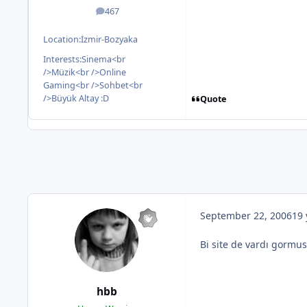
467
posts
Location:
İzmir-Bozyaka
Interests:
Sinema<br
/>Müzik<br />Online
Gaming<br />Sohbet<br
/>Büyük Altay :D
Quote
September 22, 2006
19 
Bi site de vardı gormu
hbb