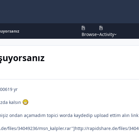
şuyorsanız
Browse
Activity
şuyorsanız
2006
19 yr
ızda kalsın
işiz ondan açamadım topici worda kaydedip upload ettim alın lin
.de/files/34049236/msn_kalpler.rar"]http://rapidshare.de/files/3404