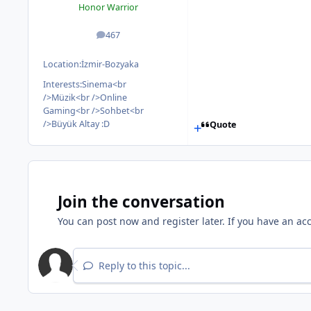
Honor Warrior
467
posts
Location:
İzmir-Bozyaka
Interests:
Sinema<br
/>Müzik<br />Online
Gaming<br />Sohbet<br
/>Büyük Altay :D
Quote
Join the conversation
You can post now and register later. If you have an ac
Reply to this topic...