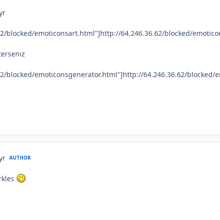
yr
62/blocked/emoticonsart.html"]http://64.246.36.62/blocked/emoticon
tersenız
.62/blocked/emoticonsgenerator.html"]http://64.246.36.62/blocked/
yr
AUTHOR
rkles