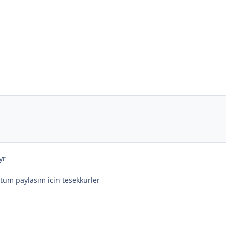
yr
stum paylasım icin tesekkurler