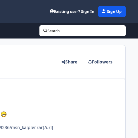
Existing user? Sign In
Sign Up
Search...
Share
Followers
k
9236/msn_kalpler.rar[/url]