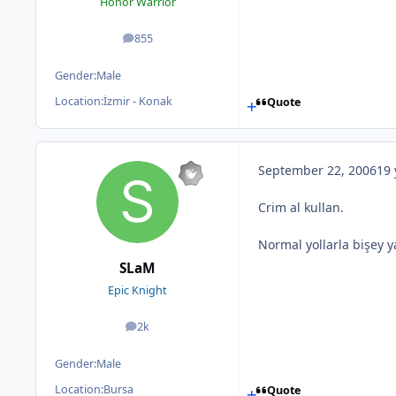
Honor Warrior
855
posts
Gender:
Male
Location:
İzmir - Konak
Quote
September 22, 2006
19 
Crim al kullan.
Normal yollarla bişey 
SLaM
Epic Knight
2k
posts
Gender:
Male
Location:
Bursa
Quote