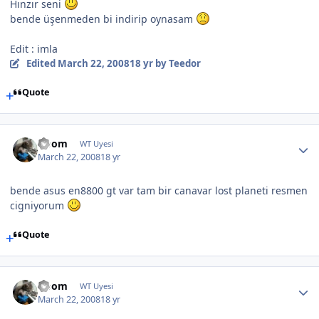
Hınzır seni
bende üşenmeden bi indirip oynasam
Edit : imla
Edited
March 22, 2008
18 yr
by Teedor
Quote
Doom
WT Uyesi
March 22, 2008
18 yr
bende asus en8800 gt var tam bir canavar lost planeti resmen
cigniyorum
Quote
Doom
WT Uyesi
March 22, 2008
18 yr