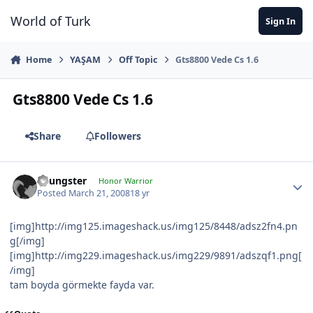
Jump to content
World of Turk
Sign In
Home
YAŞAM
Off Topic
Gts8800 Vede Cs 1.6
Gts8800 Vede Cs 1.6
Share
Followers
Youngster
Honor Warrior
Posted
March 21, 2008
18 yr
[img]http://img125.imageshack.us/img125/8448/adsz2fn4.pn
g[/img]
[img]http://img229.imageshack.us/img229/9891/adszqf1.png[
/img]
tam boyda görmekte fayda var.