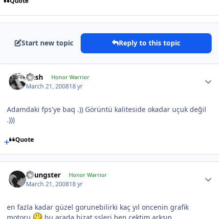
Quote
Start new topic
Reply to this topic
Qesh
Honor Warrior
March 21, 2008
18 yr
Adamdaki fps'ye baq .)) Görüntü kaliteside okadar uçuk değil
.)))
Quote
Youngster
Honor Warrior
March 21, 2008
18 yr
en fazla kadar güzel gorunebilirki kaç yıl oncenin grafik
motoru
bu arada bizat ssleri ben çektim arkşın