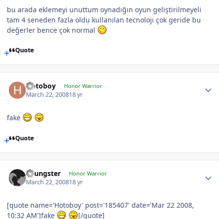
bu arada eklemeyi unuttum oynadığın oyun geliştirilmeyeli
tam 4 seneden fazla oldu kullanılan tecnoloji çok geride bu
değerler bence çok normal
Quote
Hotoboy
Honor Warrior
March 22, 2008
18 yr
fake
Quote
Youngster
Honor Warrior
March 22, 2008
18 yr
[quote name='Hotoboy' post='185407' date='Mar 22 2008,
10:32 AM']fake
[/quote]