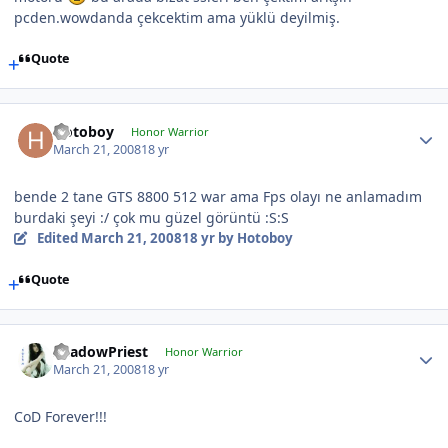
pcden.wowdanda çekcektim ama yüklü deyilmiş.
Quote
Hotoboy
Honor Warrior
March 21, 2008
18 yr
bende 2 tane GTS 8800 512 war ama Fps olayı ne anlamadım
burdaki şeyi :/ çok mu güzel görüntü :S:S
Edited
March 21, 2008
18 yr
by Hotoboy
Quote
ShadowPriest
Honor Warrior
March 21, 2008
18 yr
CoD Forever!!!