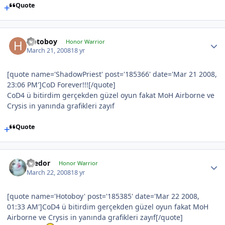
Quote
Hotoboy
Honor Warrior
March 21, 2008
18 yr
[quote name='ShadowPriest' post='185366' date='Mar 21 2008,
23:06 PM']CoD Forever!!![/quote]
CoD4 ü bitirdim gerçekden güzel oyun fakat MoH Airborne ve
Crysis in yanında grafikleri zayıf
Quote
Teedor
Honor Warrior
March 22, 2008
18 yr
[quote name='Hotoboy' post='185385' date='Mar 22 2008,
01:33 AM']CoD4 ü bitirdim gerçekden güzel oyun fakat MoH
Airborne ve Crysis in yanında grafikleri zayıf[/quote]