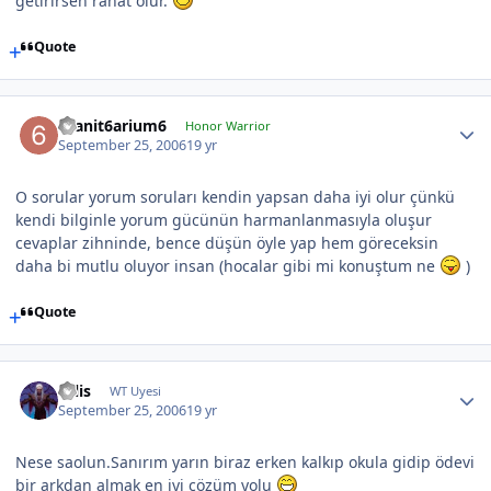
getirirsen rahat olur.
Quote
6sanit6arium6
Honor Warrior
September 25, 2006
19 yr
O sorular yorum soruları kendin yapsan daha iyi olur çünkü
kendi bilginle yorum gücünün harmanlanmasıyla oluşur
cevaplar zihninde, bence düşün öyle yap hem göreceksin
daha bi mutlu oluyor insan (hocalar gibi mi konuştum ne
)
Quote
calis
WT Uyesi
September 25, 2006
19 yr
Nese saolun.Sanırım yarın biraz erken kalkıp okula gidip ödevi
bir arkdan almak en iyi çözüm yolu