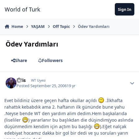
Jump to content
World of Turk
Sign In
Home
YAŞAM
Off Topic
Ödev Yardımları
Ödev Yardımları
Share
Followers
calis
WT Uyesi
Posted
September 25, 2006
19 yr
Evet bildiniz üzere geçen hafta okullar açıldı
.İlkhafta
rahattık kebabdık ama 2. haftanın ilk gününde bune yahu
.Neyse bende WT den yardım alim dedim.Hem başkalarıda
(liseliler
) yararlanır bu başlıkdan die düşindim(yoo aslında
düşünmedim kendim için açtım bu başlığı
).Eğet nalçak
edebiyat hocamız dakka bir gol bir dedi ve şu soruları yarın