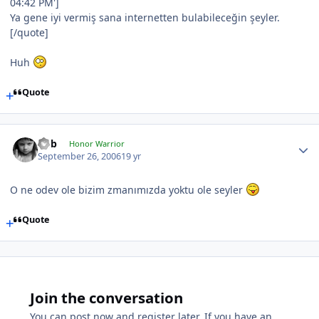
04:42 PM']
Ya gene iyi vermiş sana internetten bulabileceğin şeyler.
[/quote]
Huh
Quote
hbb
Honor Warrior
September 26, 2006
19 yr
O ne odev ole bizim zmanımızda yoktu ole seyler
Quote
Join the conversation
You can post now and register later. If you have an