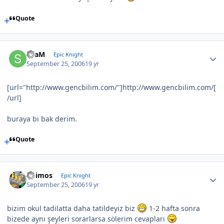
Quote
SLaM
Epic Knight
September 25, 2006
19 yr
[url="http://www.gencbilim.com/"]http://www.gencbilim.com/[
/url]
buraya bi bak derim.
Quote
Deimos
Epic Knight
September 25, 2006
19 yr
bizim okul tadilatta daha tatildeyiz biz
1-2 hafta sonra
bizede aynı şeyleri sorarlarsa sölerim cevapları