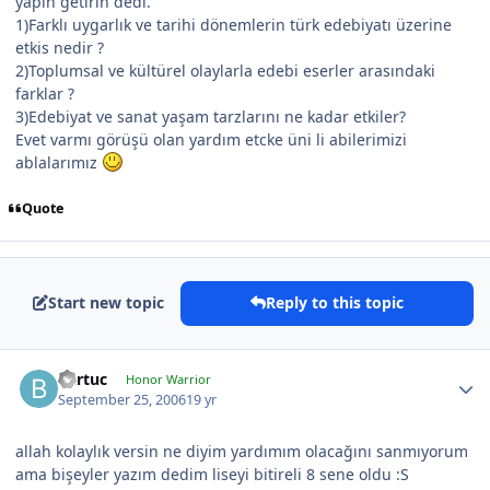
yapın getirin dedi.
1)Farklı uygarlık ve tarihi dönemlerin türk edebiyatı üzerine
etkis nedir ?
2)Toplumsal ve kültürel olaylarla edebi eserler arasındaki
farklar ?
3)Edebiyat ve sanat yaşam tarzlarını ne kadar etkiler?
Evet varmı görüşü olan yardım etcke üni li abilerimizi
ablalarımız
Quote
Start new topic
Reply to this topic
Bartuc
Honor Warrior
September 25, 2006
19 yr
allah kolaylık versin ne diyim yardımım olacağını sanmıyorum
ama bişeyler yazım dedim liseyi bitireli 8 sene oldu :S