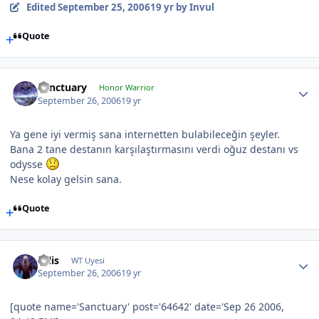
Edited
September 25, 2006
19 yr
by Invul
Quote
Sanctuary
Honor Warrior
September 26, 2006
19 yr
Ya gene iyi vermiş sana internetten bulabileceğin şeyler.
Bana 2 tane destanın karşılaştırmasını verdi oğuz destanı vs
odysse
Nese kolay gelsin sana.
Quote
calis
WT Uyesi
September 26, 2006
19 yr
[quote name='Sanctuary' post='64642' date='Sep 26 2006,