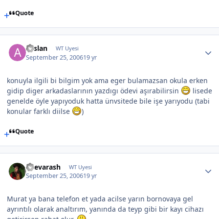
Quote
Arslan
WT Uyesi
September 25, 2006
19 yr
konuyla ilgili bi bilgim yok ama eger bulamazsan okula erken
gidip diger arkadaslarının yazdıgı ödevi aşırabilirsin
lisede
genelde öyle yapıyoduk hatta ünvsitede bile işe yarıyodu (tabi
konular farklı diilse
)
Quote
Shevarash
WT Uyesi
September 25, 2006
19 yr
Murat ya bana telefon et yada acilse yarın bornovaya gel
ayrıntılı olarak analtırım, yanında da teyp gibi bir kayı cihazı