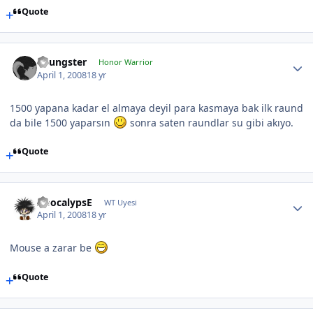
Quote
Youngster
Honor Warrior
April 1, 2008
18 yr
1500 yapana kadar el almaya deyil para kasmaya bak ilk raund
da bile 1500 yaparsın
sonra saten raundlar su gibi akıyo.
Quote
ApocalypsE
WT Uyesi
April 1, 2008
18 yr
Mouse a zarar be
Quote