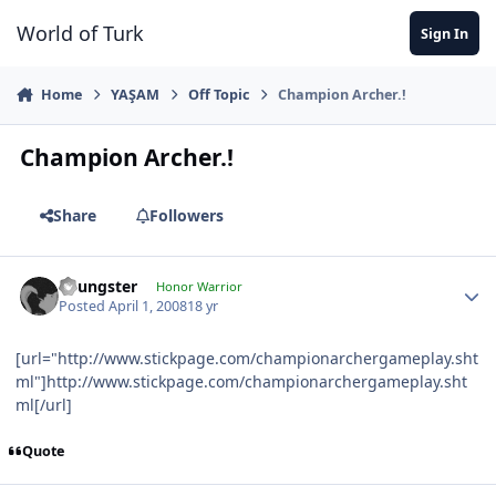
Jump to content
World of Turk
Sign In
Home
YAŞAM
Off Topic
Champion Archer.!
Champion Archer.!
Share
Followers
Youngster
Honor Warrior
Posted
April 1, 2008
18 yr
[url="http://www.stickpage.com/championarchergameplay.sht
ml"]http://www.stickpage.com/championarchergameplay.sht
ml[/url]
Quote