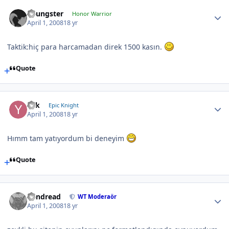
Youngster
Honor Warrior
April 1, 2008
18 yr
Taktik:hiç para harcamadan direk 1500 kasın.
Quote
Yek
Epic Knight
April 1, 2008
18 yr
Hımm tam yatıyordum bi deneyim
Quote
Vandread
WT Moderaör
April 1, 2008
18 yr