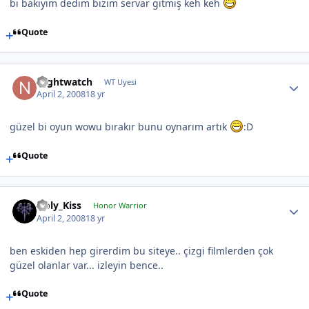
bı bakıyım dedım bızım servar gitmiş keh keh
Quote
Nightwatch
WT Uyesi
April 2, 2008
18 yr
güzel bi oyun wowu bırakır bunu oynarım artık
:D
Quote
Holy_Kiss
Honor Warrior
April 2, 2008
18 yr
ben eskiden hep girerdim bu siteye.. çizgi filmlerden çok
güzel olanlar var... izleyin bence..
Quote