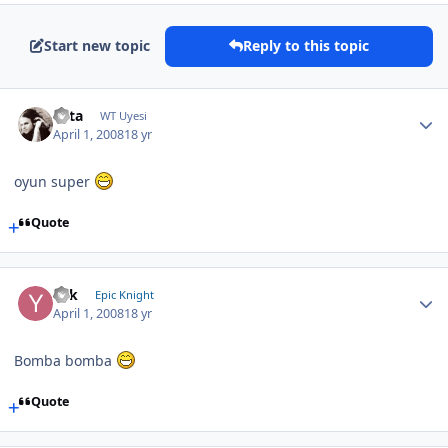
Start new topic
Reply to this topic
osta
WT Uyesi
April 1, 2008
18 yr
oyun super
Quote
Yek
Epic Knight
April 1, 2008
18 yr
Bomba bomba
Quote