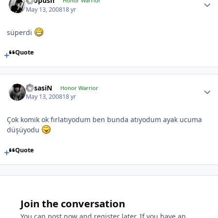
chopush
Honor Warrior
May 13, 2008
18 yr
süperdi
Quote
AssasiN
Honor Warrior
May 13, 2008
18 yr
Çok komik ok fırlatıyodum ben bunda atıyodum ayak ucuma
düşüyodu
Quote
Join the conversation
You can post now and register later. If you have an