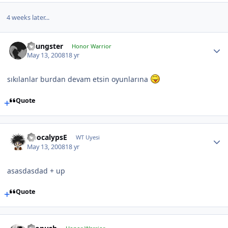
4 weeks later...
Youngster
Honor Warrior
May 13, 2008
18 yr
sıkılanlar burdan devam etsin oyunlarına
Quote
ApocalypsE
WT Uyesi
May 13, 2008
18 yr
asasdasdad + up
Quote