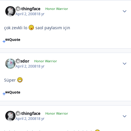
Nothingface
Honor Warrior
April 2, 2008
18 yr
çok zevkli lo
saol paylasım için
Quote
Teedor
Honor Warrior
April 2, 2008
18 yr
Süper
Quote
Nothingface
Honor Warrior
April 2, 2008
18 yr