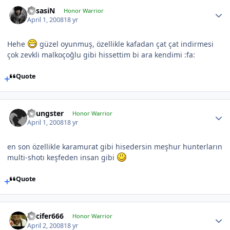
AssasiN
Honor Warrior
April 1, 2008
18 yr
Hehe
güzel oyunmuş, özellikle kafadan çat çat indirmesi
çok zevkli malkoçoğlu gibi hissettim bi ara kendimi :fa:
Quote
Youngster
Honor Warrior
April 1, 2008
18 yr
en son özellikle karamurat gibi hisedersin meşhur hunterların
multi-shotı keşfeden insan gibi
Quote
Lucifer666
Honor Warrior
April 2, 2008
18 yr