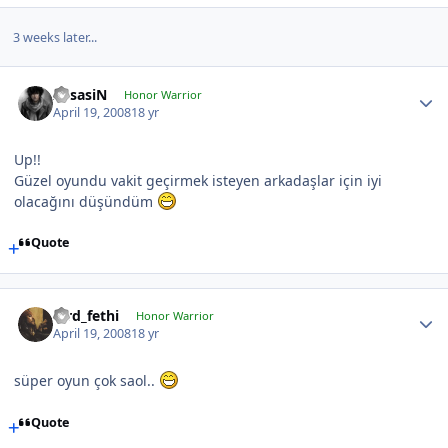
3 weeks later...
AssasiN
Honor Warrior
April 19, 2008
18 yr
Up!!
Güzel oyundu vakit geçirmek isteyen arkadaşlar için iyi
olacağını düşündüm
Quote
lord_fethi
Honor Warrior
April 19, 2008
18 yr
süper oyun çok saol..
Quote