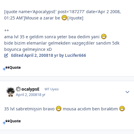
[quote name='ApocalypsE' post='187277' date='Apr 2 2008,
01:25 AM']Mouse a zarar be
[/quote]
++
ama lvl 35 e geldim sonra yeter bea dedim yani
bide bizim elemanlar gelmekden vazgeçdiler sandım 5dk
boyunca gelmeyince xD
Edited
April 2, 2008
18 yr
by Lucifer666
Quote
ApocalypsE
WT Uyesi
April 2, 2008
18 yr
35 lvl sabretmişsin bravo
mousa acıdım ben bıraktım
Quote