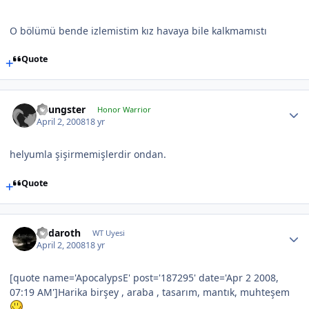
O bölümü bende izlemistim kız havaya bile kalkmamıstı
Quote
Youngster
Honor Warrior
April 2, 2008
18 yr
helyumla şişirmemişlerdir ondan.
Quote
Endaroth
WT Uyesi
April 2, 2008
18 yr
[quote name='ApocalypsE' post='187295' date='Apr 2 2008,
07:19 AM']Harika birşey , araba , tasarım, mantık, muhteşem