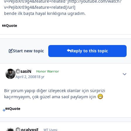
v=PeJibXrE9g4&feature=related"]http://youtube.com/watch?
v=PeJibXrE9g4&feature=related[/url]
bende ilk başta hayal kırıklıgına ugradım.
Quote
Start new topic
Reply to this topic
AssasiN
Honor Warrior
April 2, 2008
18 yr
Bir yorum yapıp diğer izleyecek olanlar için sürprizi
kaçırmıyayım, çok güzel ama saol paylaşım için
Quote
ApocalypsE
WT Uyesi