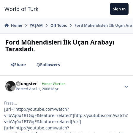
Jump to content
World of Turk
Sign In
Home
YAŞAM
Off Topic
Ford Mühendisleri İlk Uçan Ara
Ford Mühendisleri İlk Uçan Arabayı
Tarasladı.
Share
Followers
Youngster
Honor Warrior
Posted
April 1, 2008
18 yr
Fısss...
[url="http://youtube.com/watch?
v=bVq0u1BTGgE&feature=related"]http://youtube.com/watch?
v=bVq0u1BTGgE&feature=related[/url]
[url="http://youtube.com/watch?