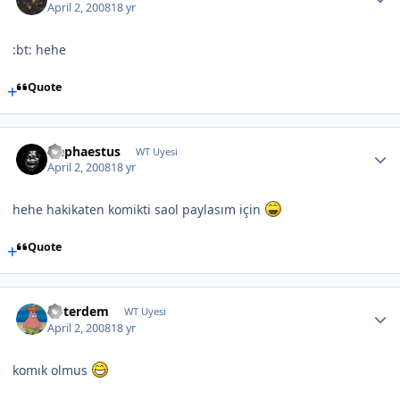
April 2, 2008
18 yr
:bt: hehe
Quote
Hephaestus
WT Uyesi
April 2, 2008
18 yr
hehe hakikaten komikti saol paylasım için
Quote
noterdem
WT Uyesi
April 2, 2008
18 yr
komık olmus