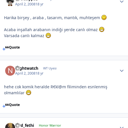
April 2, 2008
18 yr
Harika birşey , araba , tasarım, mantık, muhteşem
Acaba inşallah arabanın indiği yerde canlı olmaz
Varsada canlı kalmaz
Quote
Nightwatch
WT Uyesi
April 2, 2008
18 yr
hehe cok komik heralde R€kl@m filiminden esnlenmiş
olmamlılar
Quote
lord_fethi
Honor Warrior