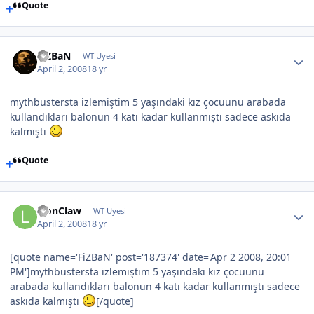
Quote
FiZBaN
WT Uyesi
April 2, 2008
18 yr
mythbustersta izlemiştim 5 yaşındaki kız çocuunu arabada
kullandıkları balonun 4 katı kadar kullanmıştı sadece askıda
kalmıştı
Quote
LionClaw
WT Uyesi
April 2, 2008
18 yr
[quote name='FiZBaN' post='187374' date='Apr 2 2008, 20:01
PM']mythbustersta izlemiştim 5 yaşındaki kız çocuunu
arabada kullandıkları balonun 4 katı kadar kullanmıştı sadece
askıda kalmıştı
[/quote]