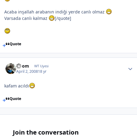
Acaba inşallah arabanın indiği yerde canlı olmaz
Varsada canlı kalmaz
[/quote]
Quote
Doom
WT Uyesi
April 2, 2008
18 yr
kafam acıldı
Quote
Join the conversation