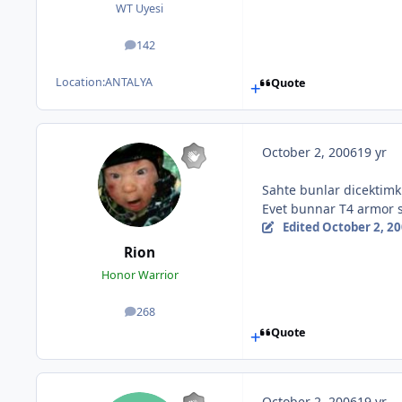
WT Uyesi
142
posts
Location:
ANTALYA
Quote
October 2, 2006
19 yr
Sahte bunlar dicektimk
Evet bunnar T4 armor s
Edited
October 2, 2
Rion
Honor Warrior
268
posts
Quote
October 2, 2006
19 yr