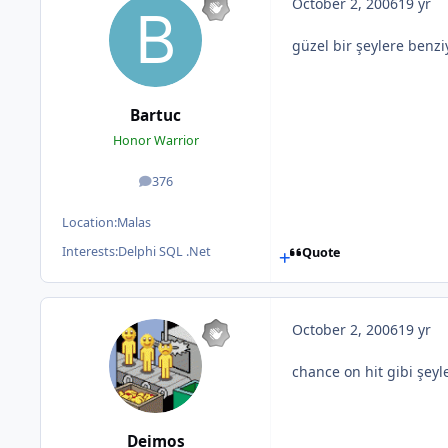
October 2, 2006
19 yr
güzel bir şeylere benzi
Bartuc
Honor Warrior
376
posts
Location:
Malas
Interests:
Delphi SQL .Net
Quote
October 2, 2006
19 yr
chance on hit gibi şeyl
Deimos