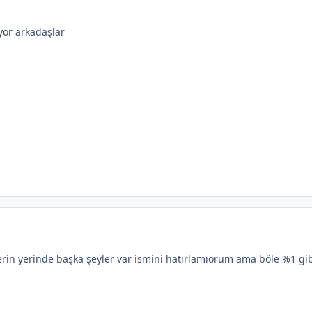
yor arkadaşlar
erin yerinde başka şeyler var ismini hatırlamıorum ama böle %1 gibi