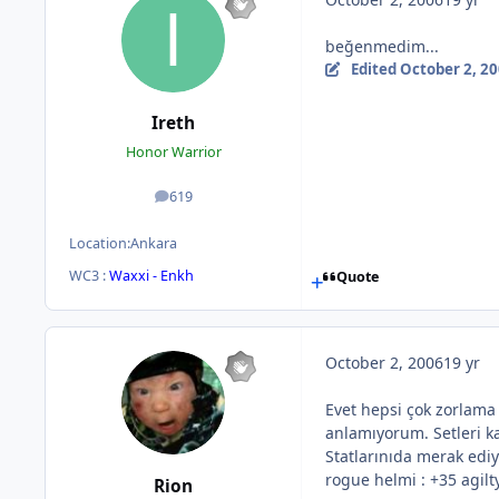
beğenmedim...
Edited
October 2, 2
Ireth
Honor Warrior
619
posts
Location:
Ankara
WC3 :
Waxxi - Enkh
Quote
October 2, 2006
19 yr
Evet hepsi çok zorlama 
anlamıyorum. Setleri ka
Statlarınıda merak ediy
rogue helmi : +35 agilt
Rion