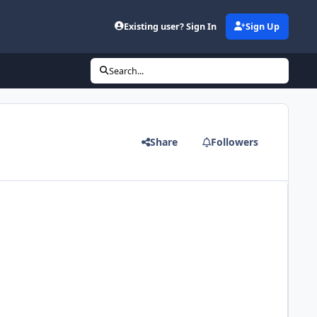
Existing user? Sign In
Sign Up
Search...
Share
Followers