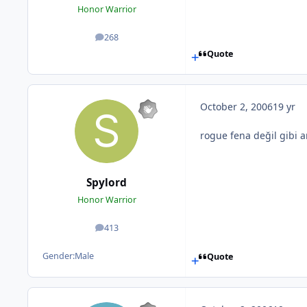
Honor Warrior
268
posts
Quote
October 2, 2006
19 yr
rogue fena değil gibi 
Spylord
Honor Warrior
413
posts
Gender:
Male
Quote