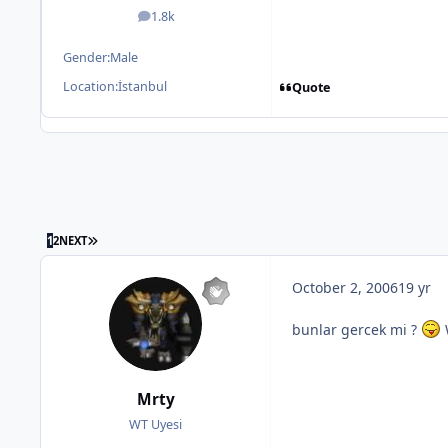
1.8k
posts
Gender:
Male
Location:
İstanbul
Quote
1
2
NEXT
October 2, 2006
19 yr
bunlar gercek mi ?
Mrty
WT Uyesi