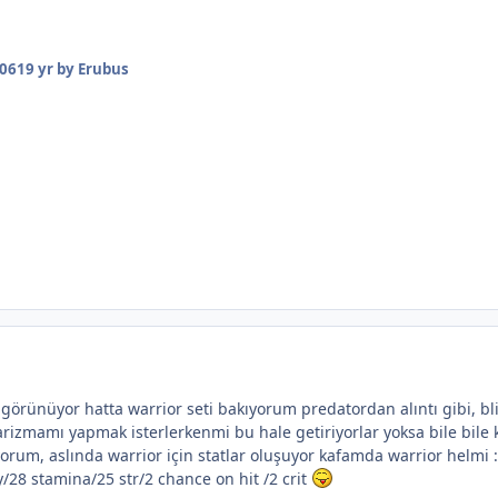
006
19 yr
by Erubus
görünüyor hatta warrior seti bakıyorum predatordan alıntı gibi, bli
rizmamı yapmak isterlerkenmi bu hale getiriyorlar yoksa bile bile 
orum, aslında warrior için statlar oluşuyor kafamda warrior helmi 
y/28 stamina/25 str/2 chance on hit /2 crit