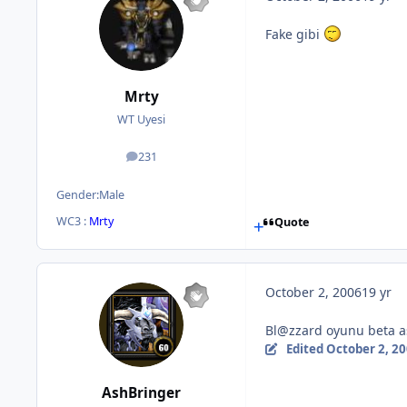
Fake gibi
Mrty
WT Uyesi
231
posts
Gender:
Male
WC3 :
Mrty
Quote
October 2, 2006
19 yr
Bl@zzard oyunu beta aş
Edited
October 2, 2
AshBringer