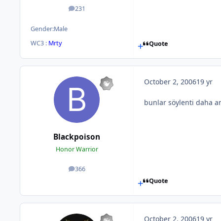
231
posts
Gender:
Male
WC3 :
Mrty
Quote
October 2, 2006
19 yr
bunlar söylenti daha am
Blackpoison
Honor Warrior
366
posts
Quote
October 2, 2006
19 yr