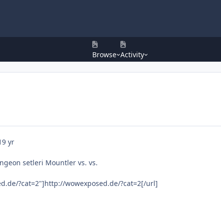
Browse
Activity
19 yr
ungeon setleri Mountler vs. vs.
d.de/?cat=2"]http://wowexposed.de/?cat=2[/url]