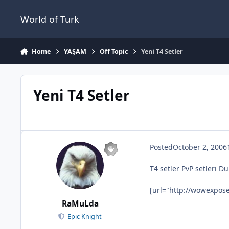
Jump to content
World of Turk
Home
YAŞAM
Off Topic
Yeni T4 Setler
Yeni T4 Setler
Posted
October 2, 2006
T4 setler PvP setleri D
[url="http://wowexpose
RaMuLda
Epic Knight