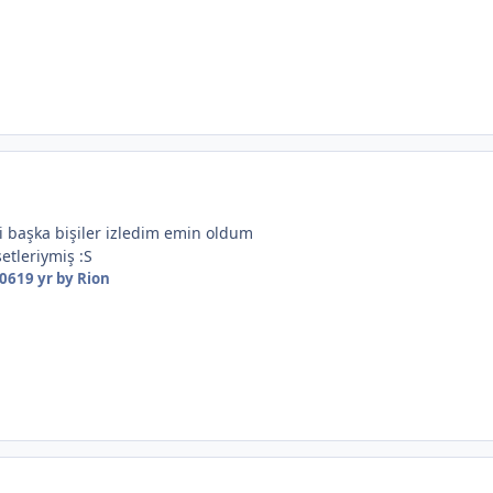
i başka bişiler izledim emin oldum
etleriymiş :S
006
19 yr
by Rion