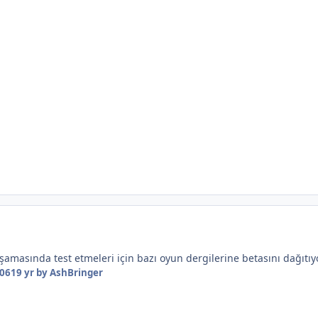
amasında test etmeleri için bazı oyun dergilerine betasını dağıtıy
006
19 yr
by AshBringer