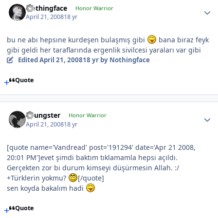
Nothingface
Honor Warrior
April 21, 2008
18 yr
bu ne abı hepsıne kurdeşen bulaşmış gibi
bana biraz feyk
gibi geldi her taraflarında ergenlik sivilcesi yaraları var gibi
Edited
April 21, 2008
18 yr
by Nothingface
Quote
Youngster
Honor Warrior
April 21, 2008
18 yr
[quote name='Vandread' post='191294' date='Apr 21 2008,
20:01 PM']evet şimdi baktım tıklamamla hepsi açıldı.
Gerçekten zor bi durum kimseyi düşürmesin Allah. :/
+Türklerin yokmu?
[/quote]
sen koyda bakalım hadi
Quote