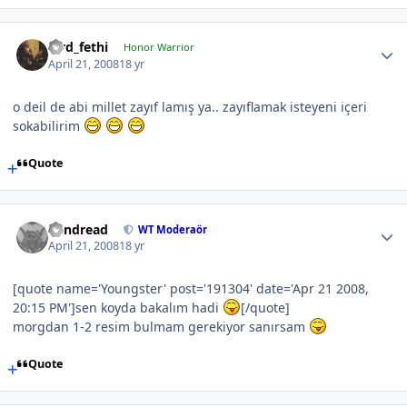
lord_fethi
Honor Warrior
April 21, 2008
18 yr
o deil de abi millet zayıf lamış ya.. zayıflamak isteyeni içeri
sokabilirim
Quote
Vandread
WT Moderaör
April 21, 2008
18 yr
[quote name='Youngster' post='191304' date='Apr 21 2008,
20:15 PM']sen koyda bakalım hadi
[/quote]
morgdan 1-2 resim bulmam gerekiyor sanırsam
Quote