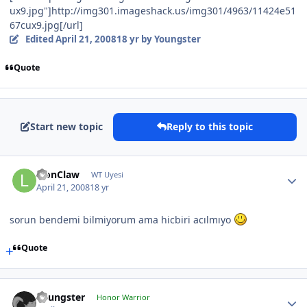
ux9.jpg"]http://img301.imageshack.us/img301/4963/11424e51
67cux9.jpg[/url]
Edited
April 21, 2008
18 yr
by Youngster
Quote
Start new topic
Reply to this topic
LionClaw
WT Uyesi
April 21, 2008
18 yr
sorun bendemi bilmiyorum ama hicbiri acılmıyo
Quote
Youngster
Honor Warrior