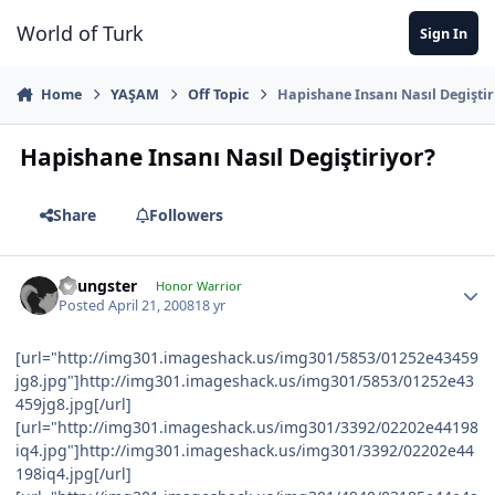
Jump to content
World of Turk
Sign In
Home
YAŞAM
Off Topic
Hapishane Insanı Nasıl Degiştir
Hapishane Insanı Nasıl Degiştiriyor?
Share
Followers
Youngster
Honor Warrior
Posted
April 21, 2008
18 yr
[url="http://img301.imageshack.us/img301/5853/01252e43459
jg8.jpg"]http://img301.imageshack.us/img301/5853/01252e43
459jg8.jpg[/url]
[url="http://img301.imageshack.us/img301/3392/02202e44198
iq4.jpg"]http://img301.imageshack.us/img301/3392/02202e44
198iq4.jpg[/url]