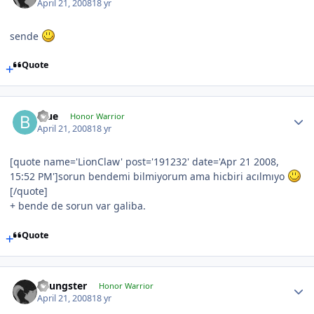
April 21, 2008
18 yr
sende
Quote
Blue
Honor Warrior
April 21, 2008
18 yr
[quote name='LionClaw' post='191232' date='Apr 21 2008,
15:52 PM']sorun bendemi bilmiyorum ama hicbiri acılmıyo
[/quote]
+ bende de sorun var galiba.
Quote
Youngster
Honor Warrior
April 21, 2008
18 yr