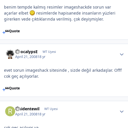
benim tempde kalmış resimler imageshackde sorun var
açarlar elbet
resimlerde hapisanede insanların yüzleri
girerken vede çıktıklarında verilmiş. çok deyişmişler.
Quote
ApocalypsE
WT Uyesi
April 21, 2008
18 yr
evet sorun imageshack sitesinde , sizde değil arkadaşlar. Offf
cok geç açılıyorlar.
Quote
residentewil
WT Uyesi
April 21, 2008
18 yr
cok gec acılıyor ya