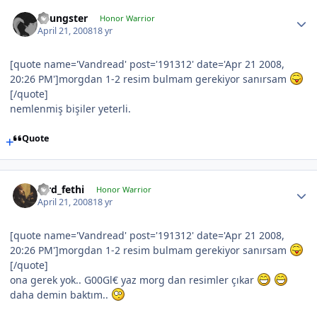
Youngster
Honor Warrior
April 21, 2008
18 yr
[quote name='Vandread' post='191312' date='Apr 21 2008,
20:26 PM']morgdan 1-2 resim bulmam gerekiyor sanırsam
[/quote]
nemlenmiş bişiler yeterli.
Quote
lord_fethi
Honor Warrior
April 21, 2008
18 yr
[quote name='Vandread' post='191312' date='Apr 21 2008,
20:26 PM']morgdan 1-2 resim bulmam gerekiyor sanırsam
[/quote]
ona gerek yok.. G00Gl€ yaz morg dan resimler çıkar
daha demin baktım..