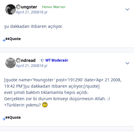
Youngster
Honor Warrior
April 21, 2008
18 yr
şu dakkadan itibaren açılıyor.
Quote
Vandread
WT Moderaör
April 21, 2008
18 yr
[quote name='Youngster' post='191290' date='Apr 21 2008,
19:42 PM']şu dakkadan itibaren açılıyor.[/quote]
evet şimdi baktım tıklamamla hepsi açıldı.
Gerçekten zor bi durum kimseyi düşürmesin Allah. :/
+Türklerin yokmu?
Quote