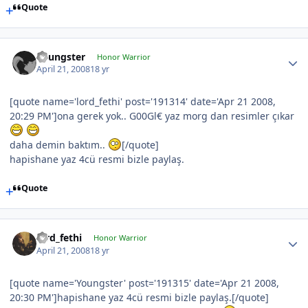
Quote
Youngster
Honor Warrior
April 21, 2008
18 yr
[quote name='lord_fethi' post='191314' date='Apr 21 2008,
20:29 PM']ona gerek yok.. G00Gl€ yaz morg dan resimler çıkar
daha demin baktım..
[/quote]
hapishane yaz 4cü resmi bizle paylaş.
Quote
lord_fethi
Honor Warrior
April 21, 2008
18 yr
[quote name='Youngster' post='191315' date='Apr 21 2008,
20:30 PM']hapishane yaz 4cü resmi bizle paylaş.[/quote]