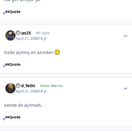
Quote
luxas25
WT Uyesi
April 21, 2008
18 yr
Sizde açılmış en azından
Quote
lord_fethi
Honor Warrior
April 21, 2008
18 yr
bende de açılmadı..
Quote