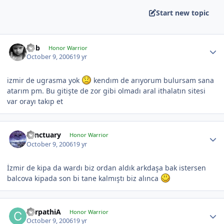
Start new topic
hbb
Honor Warrior
October 9, 2006
19 yr
izmir de ugrasma yok
kendım de arıyorum bulursam sana
atarım pm. Bu gitişte de zor gibi olmadı aral ithalatın sitesi
var orayı takıp et
Sanctuary
Honor Warrior
October 9, 2006
19 yr
İzmir de kipa da wardı biz ordan aldık arkdaşa bak istersen
balcova kipada son bi tane kalmıştı biz alınca
CarpathiA
Honor Warrior
October 9, 2006
19 yr