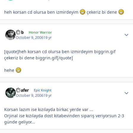
heh korsan cd olursa ben izmirdeyim
çekeriz bi dene
hbb
Honor Warrior
October 9, 2006
19 yr
[quote]heh korsan cd olursa ben izmirdeyim biggrin.gif
çekeriz bi dene biggrin.gif[/quote]
hehe
Loafer
Epic Knight
October 9, 2006
19 yr
Korsan lazım ise kızılayda birkac yerde var ...
Orjinal ise kızılayda dost kitabevinden sipariş veriyorsun 2-3
günde geliyor...