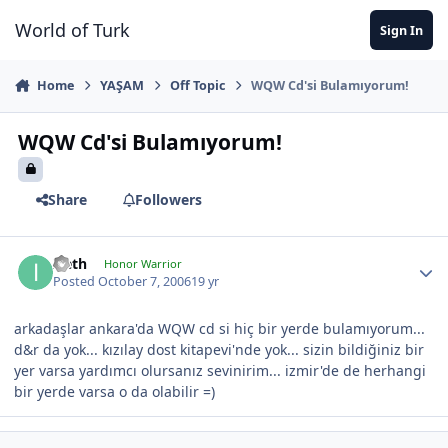
Jump to content
World of Turk
Sign In
Home
YAŞAM
Off Topic
WQW Cd'si Bulamıyorum!
WQW Cd'si Bulamıyorum!
Share
Followers
Ireth
Honor Warrior
Posted
October 7, 2006
19 yr
arkadaşlar ankara'da WQW cd si hiç bir yerde bulamıyorum...
d&r da yok... kızılay dost kitapevi'nde yok... sizin bildiğiniz bir
yer varsa yardımcı olursanız sevinirim... izmir'de de herhangi
bir yerde varsa o da olabilir =)