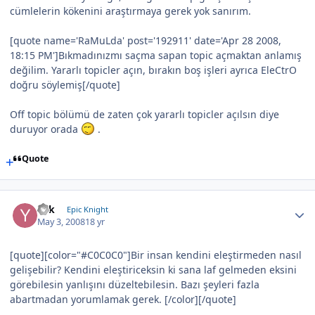
cümlelerin kökenini araştırmaya gerek yok sanırım.
[quote name='RaMuLda' post='192911' date='Apr 28 2008,
18:15 PM']Bıkmadınızmı saçma sapan topic açmaktan anlamış
değilim. Yararlı topicler açın, bırakın boş işleri ayrıca EleCtrO
doğru söylemiş[/quote]
Off topic bölümü de zaten çok yararlı topicler açılsın diye
duruyor orada
.
Quote
Yek
Epic Knight
May 3, 2008
18 yr
[quote][color="#C0C0C0"]Bir insan kendini eleştirmeden nasıl
gelişebilir? Kendini eleştiriceksin ki sana laf gelmeden eksini
görebilesin yanlışını düzeltebilesin. Bazı şeyleri fazla
abartmadan yorumlamak gerek. [/color][/quote]