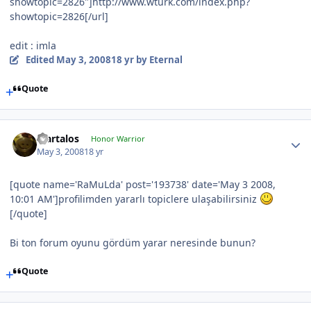
showtopic=2826"]http://www.wturk.com/index.php?
showtopic=2826[/url]
edit : imla
Edited
May 3, 2008
18 yr
by Eternal
Quote
Martalos
Honor Warrior
May 3, 2008
18 yr
[quote name='RaMuLda' post='193738' date='May 3 2008,
10:01 AM']profilimden yararlı topiclere ulaşabilirsiniz
[/quote]
Bi ton forum oyunu gördüm yarar neresinde bunun?
Quote