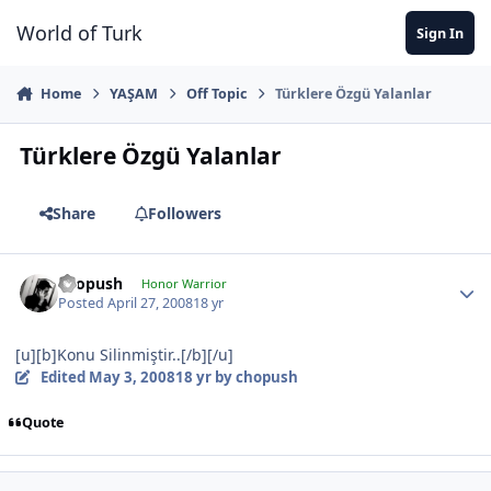
Jump to content
World of Turk
Sign In
Home
YAŞAM
Off Topic
Türklere Özgü Yalanlar
Türklere Özgü Yalanlar
Share
Followers
chopush
Honor Warrior
Posted
April 27, 2008
18 yr
[u][b]Konu Silinmiştir..[/b][/u]
Edited
May 3, 2008
18 yr
by chopush
Quote