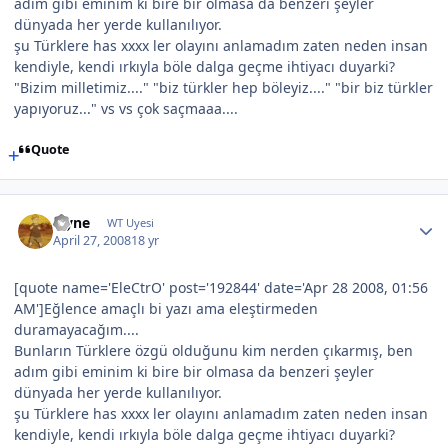
adım gibi eminim ki bire bir olmasa da benzeri şeyler
dünyada her yerde kullanılıyor.
şu Türklere has xxxx ler olayını anlamadım zaten neden insan
kendiyle, kendi ırkıyla böle dalga geçme ihtiyacı duyarki?
"Bizim milletimiz...." "biz türkler hep böleyiz...." "bir biz türkler
yapıyoruz..." vs vs çok saçmaaa....
Quote
layne
WT Uyesi
April 27, 2008
18 yr
[quote name='EleCtrO' post='192844' date='Apr 28 2008, 01:56
AM']Eğlence amaçlı bi yazı ama eleştirmeden
duramayacağım....
Bunların Türklere özgü olduğunu kim nerden çıkarmış, ben
adım gibi eminim ki bire bir olmasa da benzeri şeyler
dünyada her yerde kullanılıyor.
şu Türklere has xxxx ler olayını anlamadım zaten neden insan
kendiyle, kendi ırkıyla böle dalga geçme ihtiyacı duyarki?