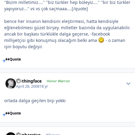
"Bizim milletimiz...." "biz türkler hep böleyiz...." "bir biz türkler
yapıyoruz..." vs vs çok saçmaaa....[/quote]
bence her insanın kendisini eleştirmesi, hatta kendisiyle
eğlenebilmesi güzel birşey. milletler bazında da uygulanabilir.
ancak bir başkası türklükle dalga geçerse, -facebook
milliyetçisi gibi konuşmuş olacağım belki ama
- o zaman
işin boyutu değişir.
Quote
Nothingface
Honor Warrior
April 28, 2008
18 yr
ortada dalga geçilen bişi yokki
Quote
Hephaestus
WT Uyesi