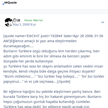
Quote
Pixit
Honor Warrior
May 3, 2008
18 yr
[quote name='EleCtrO' post='192844' date='Apr 28 2008, 01:56
AM']Eğlence amaçlı bi yazı ama eleştirmeden
duramayacağım....
Bunların Türklere özgü olduğunu kim nerden çıkarmış, ben
adım gibi eminim ki bire bir olmasa da benzeri şeyler
dünyada her yerde kullanılıyor.
şu Türklere has xxxx ler olayını anlamadım zaten neden insan
kendiyle, kendi ırkıyla böle dalga geçme ihtiyacı duyarki?
"Bizim milletimiz...." "biz türkler hep böleyiz...." "bir biz türkler
yapıyoruz..." vs vs çok saçmaaa....[/quote]
Bir eğlence topiğini bu şekilde eleştirmen yanlış bence. Ben
burada Türklere karşı hiç bir hakaret göremiyorum. Bunların
hepsi çoğumuzun günlük hayatta kullandığı cümleler.
Türklere has veya değil, bir eğlence topiği açmak için