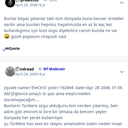
April 28, 2008
18 yr
Bunlar beyaz yalanlar tabi tüm dünyada buna benzer örnekler
vardır ama bunları hepimiz hayatımızda en az bi kaç kez
kullandıgımız için bize özgü diyebiliriz canım bunda ne var
güzel paylasım chopsuh saol
Quote
Vandread
WT Moderaör
April 28, 2008
18 yr
[quote name='EleCtrO' post='192844' date='Apr 28 2008, 01:56
AM']Eğlence amaçlı bi yazı ama eleştirmeden
duramayacağım....
Bunların Türklere özgü olduğunu kim nerden çıkarmış, ben
adım gibi eminim ki bire bir olmasa da benzeri şeyler
dünyada her yerde kullanılıyor.
şu Türklere has xxxx ler olayını anlamadım zaten neden insan