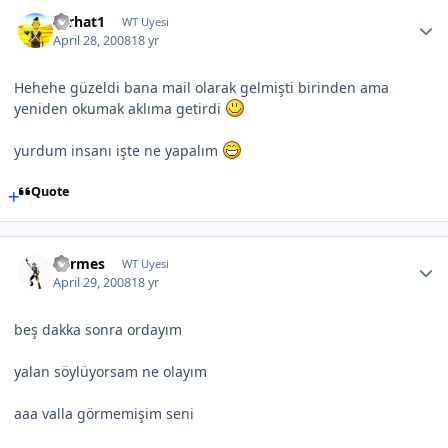
serhat1
WT Uyesi
April 28, 2008
18 yr
Hehehe güzeldi bana mail olarak gelmişti birinden ama
yeniden okumak aklıma getirdi
yurdum insanı işte ne yapalım
Quote
hermes
WT Uyesi
April 29, 2008
18 yr
beş dakka sonra ordayım
yalan söylüyorsam ne olayım
aaa valla görmemişim seni