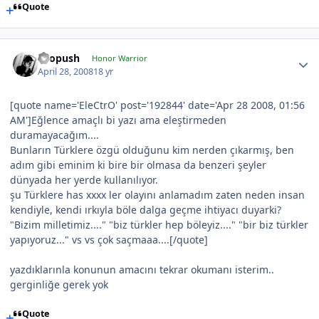
Quote
chopush
Honor Warrior
April 28, 2008
18 yr
[quote name='EleCtrO' post='192844' date='Apr 28 2008, 01:56
AM']Eğlence amaçlı bi yazı ama eleştirmeden
duramayacağım....
Bunların Türklere özgü olduğunu kim nerden çıkarmış, ben
adım gibi eminim ki bire bir olmasa da benzeri şeyler
dünyada her yerde kullanılıyor.
şu Türklere has xxxx ler olayını anlamadım zaten neden insan
kendiyle, kendi ırkıyla böle dalga geçme ihtiyacı duyarki?
"Bizim milletimiz...." "biz türkler hep böleyiz...." "bir biz türkler
yapıyoruz..." vs vs çok saçmaaa....[/quote]
yazdıklarınla konunun amacını tekrar okumanı isterim..
gerginliğe gerek yok
Quote