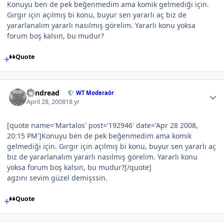
Konuyu ben de pek beğenmedim ama komik gelmediği için.
Gırgır için açılmış bi konu, buyur sen yararlı aç biz de
yararlanalım yararlı nasılmış görelim. Yararlı konu yoksa
forum boş kalsın, bu mudur?
Quote
Vandread
WT Moderaör
April 28, 2008
18 yr
[quote name='Martalos' post='192946' date='Apr 28 2008,
20:15 PM']Konuyu ben de pek beğenmedim ama komik
gelmediği için. Gırgır için açılmış bi konu, buyur sen yararlı aç
biz de yararlanalım yararlı nasılmış görelim. Yararlı konu
yoksa forum boş kalsın, bu mudur?[/quote]
agzını sevim güzel demişssin.
Quote