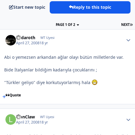
Start new topic
Reply to this topic
PAGE 1 OF 2
NEXT
Endaroth
WT Uyesi
April 27, 2008
18 yr
Abi o yemezsen arkandan ağlar olayı bütün milletlerde var.
Bide İtalyanlar bildiğim kadarıyla çocuklarını ;
"Türkler geliyo" diye korkutuyorlarmış hala
Quote
LionClaw
WT Uyesi
April 27, 2008
18 yr