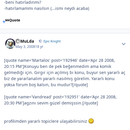
-beni hatırladınmı?
-hatırlamammı nasılsın (...ismi neydi acaba)
Quote
RaMuLda
Epic Knight
May 3, 2008
18 yr
[quote name='Martalos' post='192946' date='Apr 28 2008,
20:15 PM']Konuyu ben de pek beğenmedim ama komik
gelmediği için. Gırgır için açılmış bi konu, buyur sen yararlı aç
biz de yararlanalım yararlı nasılmış görelim. Yararlı konu
yoksa forum boş kalsın, bu mudur?[/quote]
[quote name='Vandread' post='192951' date='Apr 28 2008,
20:30 PM']agzını sevim güzel demişssin.[/quote]
profilimden yararlı topiclere ulaşabilirsiniz