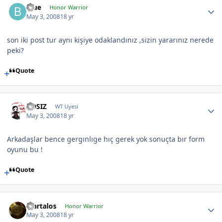
Blue
Honor Warrior
May 3, 2008
18 yr
son iki post tur aynı kişiye odaklandınız ,sizin yararınız nerede
peki?
Quote
ADSIZ
WT Uyesi
May 3, 2008
18 yr
Arkadaşlar bence gergınlıge hıç gerek yok sonuçta bır form
oyunu bu !
Quote
Martalos
Honor Warrior
May 3, 2008
18 yr