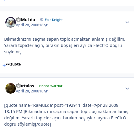
RaMuLda
Epic Knight
April 28, 2008
18 yr
Bıkmadınızmı saçma sapan topic açmaktan anlamış değilim.
Yararlı topicler açın, bırakın boş işleri ayrıca EleCtrO doğru
söylemiş
Quote
Martalos
Honor Warrior
April 28, 2008
18 yr
[quote name='RaMuLda' post='192911' date='Apr 28 2008,
18:15 PM']Bıkmadınızmı saçma sapan topic açmaktan anlamış
değilim. Yararlı topicler açın, bırakın boş işleri ayrıca EleCtrO
doğru söylemiş[/quote]