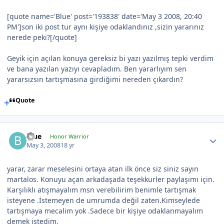
[quote name='Blue' post='193838' date='May 3 2008, 20:40
PM']son iki post tur aynı kişiye odaklandınız ,sizin yararınız
nerede peki?[/quote]
Geyik için açılan konuya gereksiz bi yazı yazılmış tepki verdim
ve bana yazılan yazıyı cevapladım. Ben yararlıyım sen
yararsızsın tartışmasına girdiğimi nereden çıkardın?
Quote
Blue
Honor Warrior
May 3, 2008
18 yr
yarar, zarar meselesini ortaya atan ilk önce siz siniz sayın
martalos. Konuyu açan arkadaşada teşekkurler paylaşımı için.
Karşılıklı atışmayalım msn verebilirim benimle tartışmak
isteyene .İstemeyen de umrumda değil zaten.Kimseylede
tartışmaya mecalim yok .Sadece bir kişiye odaklanmayalım
demek istedim.