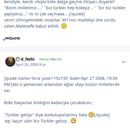
kendiyle, kendi ırkıyla böle dalga geçme ihtiyacı duyarki?
"Bizim milletimiz...." "biz türkler hep böleyiz...." "bir biz türkler
yapıyoruz..." vs vs çok saçmaaa....[/quote]
senin zihniyetindeki insanlar 301'inci maddeyi öne sürdü
zaten.Malesefki kabul edildi.
Quote
lord_fethi
Honor Warrior
April 28, 2008
18 yr
[quote name='Kira' post='192735' date='Apr 27 2008, 19:59
PM']Abi o yemezsen arkandan ağlar olayı bütün milletlerde
var.
Bide İtalyanlar bildiğim kadarıyla çocuklarını ;
"Türkler geliyo" diye korkutuyorlarmış hala
[/quote]
:ep: kaçın ulen biz Türkler gelioz..