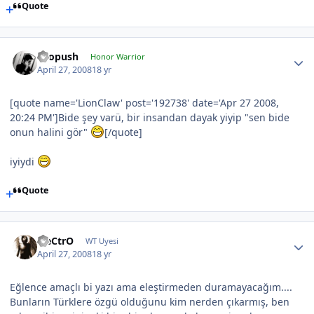
Quote
chopush
Honor Warrior
April 27, 2008
18 yr
[quote name='LionClaw' post='192738' date='Apr 27 2008,
20:24 PM']Bide şey varü, bir insandan dayak yiyip "sen bide
onun halini gör"
[/quote]
iyiydi
Quote
EleCtrO
WT Uyesi
April 27, 2008
18 yr
Eğlence amaçlı bi yazı ama eleştirmeden duramayacağım....
Bunların Türklere özgü olduğunu kim nerden çıkarmış, ben