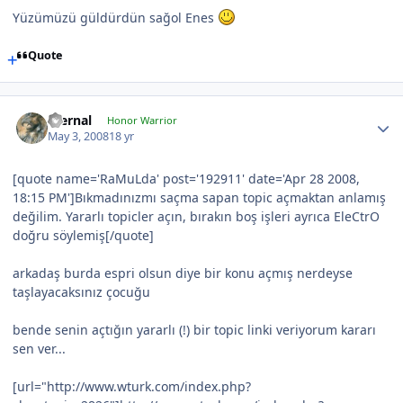
Yüzümüzü güldürdün sağol Enes
Quote
Eternal
Honor Warrior
May 3, 2008
18 yr
[quote name='RaMuLda' post='192911' date='Apr 28 2008,
18:15 PM']Bıkmadınızmı saçma sapan topic açmaktan anlamış
değilim. Yararlı topicler açın, bırakın boş işleri ayrıca EleCtrO
doğru söylemiş[/quote]
arkadaş burda espri olsun diye bir konu açmış nerdeyse
taşlayacaksınız çocuğu
bende senin açtığın yararlı (!) bir topic linki veriyorum kararı
sen ver...
[url="http://www.wturk.com/index.php?