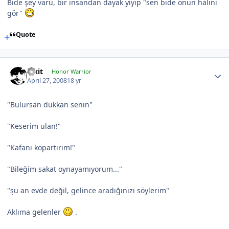
Bide şey varü, bir insandan dayak yiyip "sen bide onun halini
gör"
Quote
Pixit
Honor Warrior
April 27, 2008
18 yr
"Bulursan dükkan senin"
"Keserim ulan!"
"Kafanı kopartırım!"
"Bileğim sakat oynayamıyorum..."
"şu an evde değil, gelince aradığınızı söylerim"
Aklıma gelenler
.