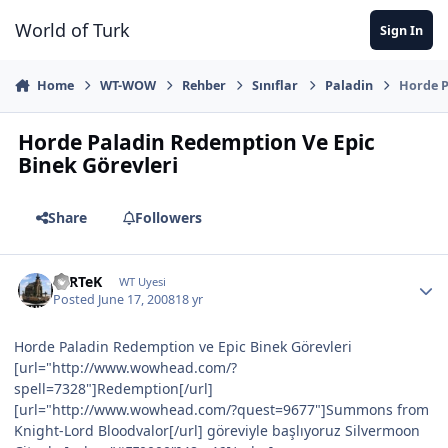
Jump to content
World of Turk
Sign In
Home
WT-WOW
Rehber
Sınıflar
Paladin
Horde P
Horde Paladin Redemption Ve Epic
Binek Görevleri
Share
Followers
FeRTeK
WT Uyesi
Posted
June 17, 2008
18 yr
Horde Paladin Redemption ve Epic Binek Görevleri
[url="http://www.wowhead.com/?
spell=7328"]Redemption[/url]
[url="http://www.wowhead.com/?quest=9677"]Summons from
Knight-Lord Bloodvalor[/url] göreviyle başlıyoruz Silvermoon