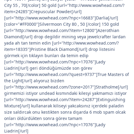
City 55 , 70[/color] 50 gold [url="http://www.wowhead.com/?
item=24285"]Crepuscular Powder[/url]
[url="http://www.wowhead.com/?npc=16683"]Darlia[/url]
[color="#FF0000"]Silvermoon City 80 , 50 [/color] 150 gold
[url="http://www.wowhead.com/?item=12800"]Azerothian
Diamond[/url] drop degildir mining veya jewelcrafter lardan
yada ah tan temin edin [url="http://www.wowhead.com/?
item=18335"]Pristine Black Diamond[/url] drop listesini
görmek için tıklayın bunları da temin edip
[url="http://www.wowhead.com/?npc=17076"]Lady
Liadrin[/url] geri döndüğümüzde son görev
[url="http://www.wowhead.com/?quest=9737"]True Masters of
the Light[/url] alıyoruz bizden
[url="http://www.wowhead.com/?zone=2017"]Stratholme[/url]
girmemizi istiyor undead kısmındaki kilesyi yakmamızı istiyor
[url="http://www.wowhead.com/?item=24287"]Extinguishing
Mixture[/url] kullanarak kiliseyi yakcaksınız içerdeki paladin
size saldırcak onu kestikten sonra dışarda 6 mob spam olcak
onları öldürdükten sonra görev tamam
[url="http://www.wowhead.com/?npc=17076"]Lady
Liadrin[/url]