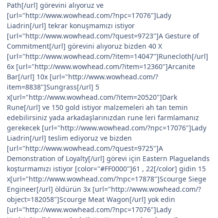
Path[/url] görevini alıyoruz ve
[url="http://www.wowhead.com/?npc=17076"]Lady
Liadrin[/url] tekrar konuşmamızı istiyor
[url="http://www.wowhead.com/?quest=9723"]A Gesture of
Commitment[/url] görevini alıyoruz bizden 40 X
[url="http://www.wowhead.com/?item=14047"]Runecloth[/url]
6x [url="http://www.wowhead.com/?item=12360"]Arcanite
Bar[/url] 10x [url="http://www.wowhead.com/?
item=8838"]Sungrass[/url] 5
x[url="http://www.wowhead.com/?item=20520"]Dark
Rune[/url] ve 150 gold istiyor malzemeleri ah tan temin
edebilirsiniz yada arkadaşlarınızdan rune leri farmlamanız
gerekecek [url="http://www.wowhead.com/?npc=17076"]Lady
Liadrin[/url] teslim ediyoruz ve bizden
[url="http://www.wowhead.com/?quest=9725"]A
Demonstration of Loyalty[/url] görevi için Eastern Plaguelands
koşturmamızı istiyor [color="#FF0000"]61 , 22[/color] gidin 15
x[url="http://www.wowhead.com/?npc=17878"]Scourge Siege
Engineer[/url] öldürün 3x [url="http://www.wowhead.com/?
object=182058"]Scourge Meat Wagon[/url] yok edin
[url="http://www.wowhead.com/?npc=17076"]Lady