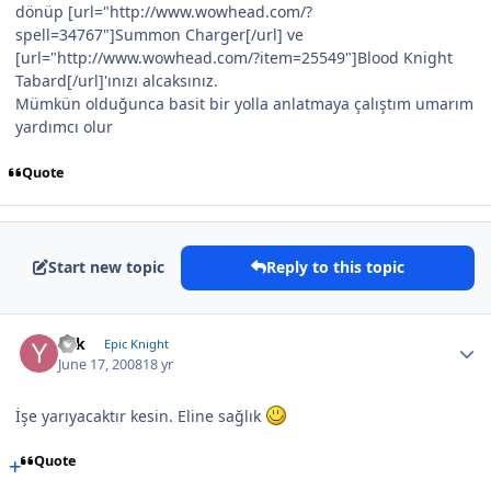
dönüp [url="http://www.wowhead.com/?
spell=34767"]Summon Charger[/url] ve
[url="http://www.wowhead.com/?item=25549"]Blood Knight
Tabard[/url]'ınızı alcaksınız.
Mümkün olduğunca basit bir yolla anlatmaya çalıştım umarım
yardımcı olur
Quote
Start new topic
Reply to this topic
Yek
Epic Knight
June 17, 2008
18 yr
İşe yarıyacaktır kesin. Eline sağlık
Quote