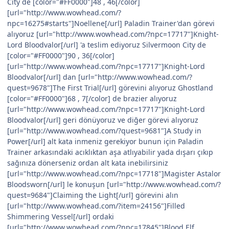
City de [color="#FF0000"]48 , 46[/color]
[url="http://www.wowhead.com/?
npc=16275#starts"]Noellene[/url] Paladin Trainer'dan görevi
alıyoruz [url="http://www.wowhead.com/?npc=17717"]Knight-
Lord Bloodvalor[/url] 'a teslim ediyoruz Silvermoon City de
[color="#FF0000"]90 , 36[/color]
[url="http://www.wowhead.com/?npc=17717"]Knight-Lord
Bloodvalor[/url] dan [url="http://www.wowhead.com/?
quest=9678"]The First Trial[/url] görevini alıyoruz Ghostland
[color="#FF0000"]68 , 7[/color] de brazier alıyoruz
[url="http://www.wowhead.com/?npc=17717"]Knight-Lord
Bloodvalor[/url] geri dönüyoruz ve diğer görevi alıyoruz
[url="http://www.wowhead.com/?quest=9681"]A Study in
Power[/url] alt kata inmeniz gerekiyor bunun için Paladin
Trainer arkasındaki acıklıktan aşa atlıyabilir yada dışarı çıkıp
sağınıza dönerseniz ordan alt kata inebilirsiniz
[url="http://www.wowhead.com/?npc=17718"]Magister Astalor
Bloodsworn[/url] le konuşun [url="http://www.wowhead.com/?
quest=9684"]Claiming the Light[/url] görevini alın
[url="http://www.wowhead.com/?item=24156"]Filled
Shimmering Vessel[/url] ordaki
[url="http://www.wowhead.com/?npc=17845"]Blood Elf