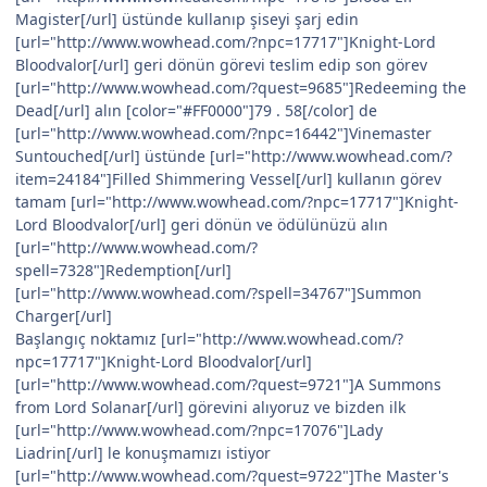
Magister[/url] üstünde kullanıp şiseyi şarj edin
[url="http://www.wowhead.com/?npc=17717"]Knight-Lord
Bloodvalor[/url] geri dönün görevi teslim edip son görev
[url="http://www.wowhead.com/?quest=9685"]Redeeming the
Dead[/url] alın [color="#FF0000"]79 . 58[/color] de
[url="http://www.wowhead.com/?npc=16442"]Vinemaster
Suntouched[/url] üstünde [url="http://www.wowhead.com/?
item=24184"]Filled Shimmering Vessel[/url] kullanın görev
tamam [url="http://www.wowhead.com/?npc=17717"]Knight-
Lord Bloodvalor[/url] geri dönün ve ödülünüzü alın
[url="http://www.wowhead.com/?
spell=7328"]Redemption[/url]
[url="http://www.wowhead.com/?spell=34767"]Summon
Charger[/url]
Başlangıç noktamız [url="http://www.wowhead.com/?
npc=17717"]Knight-Lord Bloodvalor[/url]
[url="http://www.wowhead.com/?quest=9721"]A Summons
from Lord Solanar[/url] görevini alıyoruz ve bizden ilk
[url="http://www.wowhead.com/?npc=17076"]Lady
Liadrin[/url] le konuşmamızı istiyor
[url="http://www.wowhead.com/?quest=9722"]The Master's