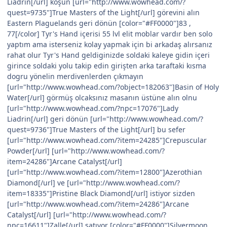
Liadrin[/url] koşun [url="http://www.wowhead.com/?
quest=9735"]True Masters of the Light[/url] görevini alın
Eastern Plaguelands geri dönün [color="#FF0000"]83 ,
77[/color] Tyr's Hand içerisi 55 lvl elit moblar vardır ben solo
yaptım ama isterseniz kolay yapmak için bi arkadaş alırsanız
rahat olur Tyr's Hand geldiginizde soldaki kaleye gidin içeri
girince soldaki yolu takip edin girişten arka taraftaki kısma
dogru yönelin merdivenlerden çıkmayın
[url="http://www.wowhead.com/?object=182063"]Basin of Holy
Water[/url] görmüş olcaksınız masanın üstüne alın olnu
[url="http://www.wowhead.com/?npc=17076"]Lady
Liadrin[/url] geri dönün [url="http://www.wowhead.com/?
quest=9736"]True Masters of the Light[/url] bu sefer
[url="http://www.wowhead.com/?item=24285"]Crepuscular
Powder[/url] [url="http://www.wowhead.com/?
item=24286"]Arcane Catalyst[/url]
[url="http://www.wowhead.com/?item=12800"]Azerothian
Diamond[/url] ve [url="http://www.wowhead.com/?
item=18335"]Pristine Black Diamond[/url] istiyor sizden
[url="http://www.wowhead.com/?item=24286"]Arcane
Catalyst[/url] [url="http://www.wowhead.com/?
npc=16611"]Zalle[/url] satıyor [color="#FF0000"]Silvermoon