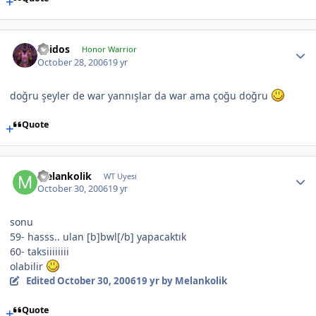
Thidos
Honor Warrior
October 28, 2006
19 yr
doğru şeyler de war yannışlar da war ama çoğu doğru
Quote
Melankolik
WT Uyesi
October 30, 2006
19 yr
sonu
59- hasss.. ulan [b]bwl[/b] yapacaktık
60- taksiiiiiiii
olabilir
Edited
October 30, 2006
19 yr
by Melankolik
Quote