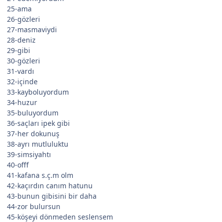
25-ama
26-gözleri
27-masmaviydi
28-deniz
29-gibi
30-gözleri
31-vardı
32-içinde
33-kayboluyordum
34-huzur
35-buluyordum
36-saçları ipek gibi
37-her dokunuş
38-ayrı mutluluktu
39-simsiyahtı
40-offf
41-kafana s.ç.m olm
42-kaçırdın canım hatunu
43-bunun gibisini bir daha
44-zor bulursun
45-köşeyi dönmeden seslensem