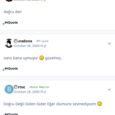
doğru deil
Quote
muradona
WT Uyesi
October 28, 2006
19 yr
sonu bana uymuyor
güzelmiş..
Quote
Bartuc
Honor Warrior
October 28, 2006
19 yr
Doğru Değil Giden Gider Eğer ölümüne sevmediysem
Quote