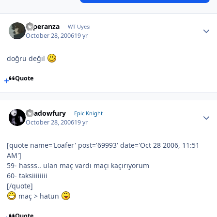
Esperanza
WT Uyesi
October 28, 2006
19 yr
doğru değil
Quote
Shadowfury
Epic Knight
October 28, 2006
19 yr
[quote name='Loafer' post='69993' date='Oct 28 2006, 11:51
AM']
59- hasss.. ulan maç vardı maçı kaçırıyorum
60- taksiiiiiiii
[/quote]
maç > hatun
Quote