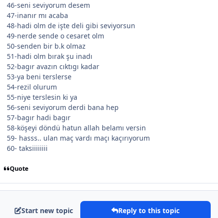
46-seni seviyorum desem
47-inanır mı acaba
48-hadi olm de işte deli gibi seviyorsun
49-nerde sende o cesaret olm
50-senden bir b.k olmaz
51-hadi olm bırak şu inadı
52-bagır avazın cıktıgı kadar
53-ya beni terslerse
54-rezil olurum
55-niye terslesin ki ya
56-seni seviyorum derdi bana hep
57-bagır hadi bagır
58-köşeyi döndü hatun allah belamı versin
59- hasss.. ulan maç vardı maçı kaçırıyorum
60- taksiiiiiiii
Quote
Start new topic
Reply to this topic