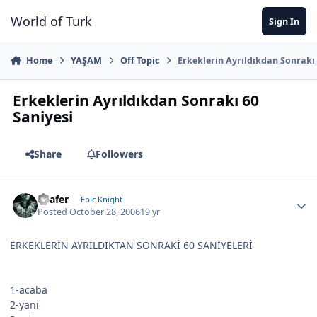
Jump to content
World of Turk
Sign In
Home
YAŞAM
Off Topic
Erkeklerin Ayrıldıkdan Sonrakı 
Erkeklerin Ayrıldıkdan Sonrakı 60
Saniyesi
Share
Followers
Loafer
Epic Knight
Posted
October 28, 2006
19 yr
ERKEKLERİN AYRILDIKTAN SONRAKİ 60 SANİYELERİ
1-acaba
2-yani