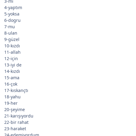
3-mi
4-yaptım
5-yoksa
6-dogru
7-mu
8-ulan
9-güzel
10-kızdı
11-allah
12-için
13-iyi de
14-kızdı
15-ama
16-çok
17-kıskançtı
18-yahu
19-her
20-şeyime
21-karışıyordu
22-bir rahat
23-haraket
24-edemiyordum