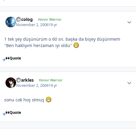
Orcolog
Honor Warrior
November 2, 2006
19 yr
1 tek şey düşünürüm o 60 sn. başka da bişey düşünmem
"Ben haklıyım herzaman iyi oldu"
Quote
sparkles
Honor Warrior
November 2, 2006
19 yr
sonu cok hoş olmuş
Quote