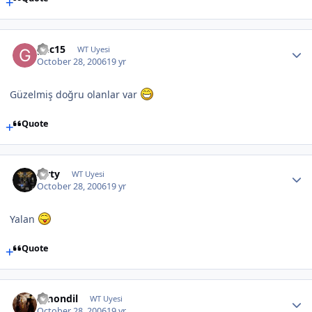
gnc15
WT Uyesi
October 28, 2006
19 yr
Güzelmiş doğru olanlar var
Quote
Mrty
WT Uyesi
October 28, 2006
19 yr
Yalan
Quote
Amondil
WT Uyesi
October 28, 2006
19 yr