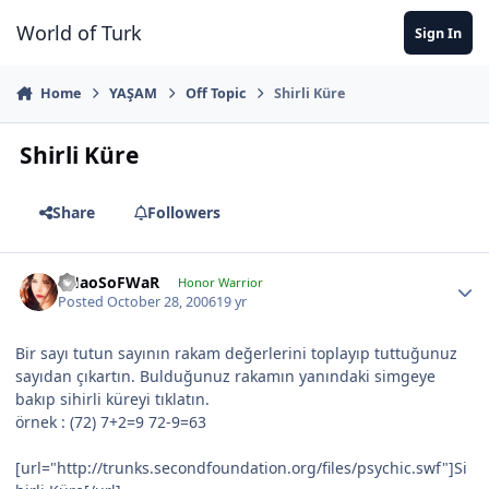
Jump to content
World of Turk
Sign In
Home
YAŞAM
Off Topic
Shirli Küre
Shirli Küre
Share
Followers
CHaoSoFWaR
Honor Warrior
Posted
October 28, 2006
19 yr
Bir sayı tutun sayının rakam değerlerini toplayıp tuttuğunuz
sayıdan çıkartın. Bulduğunuz rakamın yanındaki simgeye
bakıp sihirli küreyi tıklatın.
örnek : (72) 7+2=9 72-9=63
[url="http://trunks.secondfoundation.org/files/psychic.swf"]Si