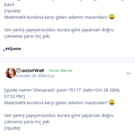
basit
[/quote]
Matematik kuralına karşı gelen adamın maceraları!
Sen yanlış yapıyorsundur, kurala göre yaparsan doğru
çıkmama şansı hiç yok.
Quote
CHaoSoFWaR
Honor Warrior
October 28, 2006
19 yr
[quote name='Shevarash' post='70177' date='Oct 28 2006,
07:52 PM']
Matematik kuralına karşı gelen adamın maceraları!
Sen yanlış yapıyorsundur, kurala göre yaparsan doğru
çıkmama şansı hiç yok.
[/quote]