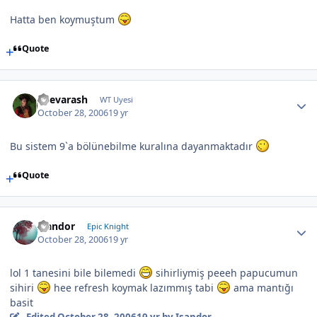
Hatta ben koymuştum
Quote
Shevarash
WT Uyesi
October 28, 2006
19 yr
Bu sistem 9`a bölünebilme kuralına dayanmaktadır
Quote
Isandor
Epic Knight
October 28, 2006
19 yr
lol 1 tanesini bile bilemedi
sihirliymiş peeeh papucumun
sihiri
hee refresh koymak lazımmış tabi
ama mantığı
basit
Edited
October 28, 2006
19 yr
by Isandor