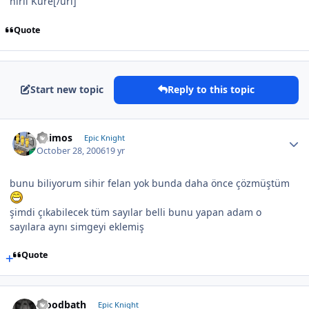
hirli Küre[/url]
Quote
Start new topic
Reply to this topic
Deimos
Epic Knight
October 28, 2006
19 yr
bunu biliyorum sihir felan yok bunda daha önce çözmüştüm
şimdi çıkabilecek tüm sayılar belli bunu yapan adam o
sayılara aynı simgeyi eklemiş
Quote
bloodbath
Epic Knight