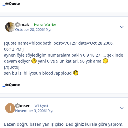
Quote
nomak
Honor Warrior
October 28, 2006
19 yr
[quote name='bloodbath' post='70129' date='Oct 28 2006,
06:12 PM']
aynen öyle söyledigim numaralara bakin 0 9 18 27 .... şeklinde
devam ediyor
yani 0 ve 9 un katlari. 90 yok ama
[/quote]
sen bu isi biliyosun blood /apploud
Quote
inanser
WT Uyesi
November 3, 2006
19 yr
Bazen doğru bazen yanlış çıkıo. Dediğiniz kurala göre yapıom.