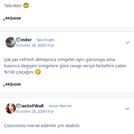
Tebrikler
Quote
Isandor
Epic Knight
October 28, 2006
19 yr
yok yav refresh atmayınca simgeler aynı görünüyo ama
basınca degişen simgelere göre cevap veriyo farkettim zaten
%100 çıkçağını
Quote
CHaoSoFWaR
Honor Warrior
October 28, 2006
19 yr
Çözümünü merak edenler pm atabilir.