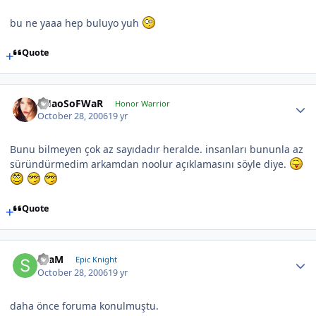
bu ne yaaa hep buluyo yuh
Quote
CHaoSoFWaR
Honor Warrior
October 28, 2006
19 yr
Bunu bilmeyen çok az sayıdadır heralde. insanları bununla az
süründürmedim arkamdan noolur açıklamasını söyle diye.
Quote
SLaM
Epic Knight
October 28, 2006
19 yr
daha önce foruma konulmuştu.