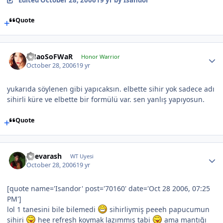
Quote
CHaoSoFWaR
Honor Warrior
October 28, 2006
19 yr
yukarıda söylenen gibi yapıcaksın. elbette sihir yok sadece adı
sihirli küre ve elbette bir formülü var. sen yanlış yapıyosun.
Quote
Shevarash
WT Uyesi
October 28, 2006
19 yr
[quote name='Isandor' post='70160' date='Oct 28 2006, 07:25
PM']
lol 1 tanesini bile bilemedi
sihirliymiş peeeh papucumun
sihiri
hee refresh koymak lazımmış tabi
ama mantığı