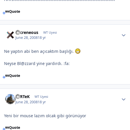
Quote
Sacreneous
WT Uyesi
June 28, 2008
18 yr
Ne yaptın abi ben açıcaktım başlığı.
Neyse Bl@zzard yine yardırdı. :fa:
Quote
FeRTeK
WT Uyesi
June 28, 2008
18 yr
Yeni bir mouse lazım olcak gibi görünüyor
Quote