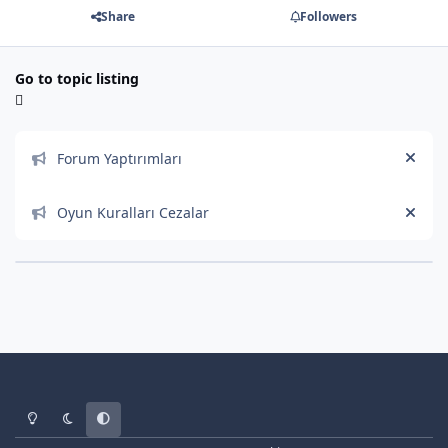
Share
Followers
Go to topic listing
Announcements
Forum Yaptırımları
Hide
Oyun Kuralları Cezalar
Hide
Light Mode
Dark Mode
System Preference