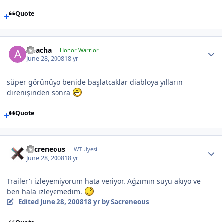
Quote
Apacha
Honor Warrior
June 28, 2008
18 yr
süper görünüyo benide başlatcaklar diabloya yılların
direnişinden sonra
Quote
Sacreneous
WT Uyesi
June 28, 2008
18 yr
Trailer'ı izleyemiyorum hata veriyor. Ağzımın suyu akıyo ve
ben hala izleyemedim.
Edited
June 28, 2008
18 yr
by Sacreneous