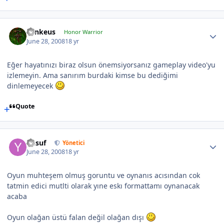
Lynkeus
Honor Warrior
June 28, 2008
18 yr
Eğer hayatınızı biraz olsun önemsiyorsanız gameplay video'yu
izlemeyin. Ama sanırım burdaki kimse bu dediğimi
dinlemeyecek
Quote
Yusuf
Yönetici
June 28, 2008
18 yr
Oyun muhteşem olmuş goruntu ve oynanıs acısından cok
tatmin edici mutlti olarak yıne eskı formattamı oynanacak
acaba
Oyun olağan üstü falan değil olağan dışı