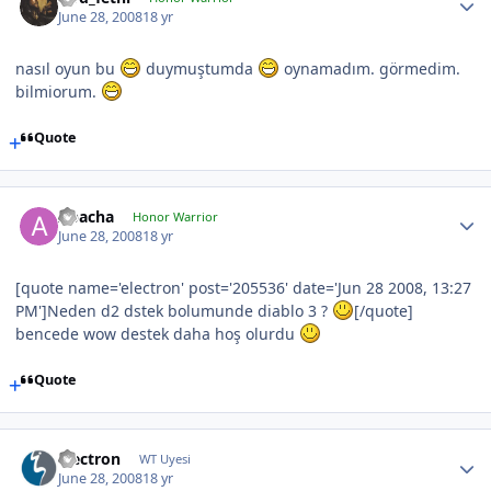
June 28, 2008
18 yr
nasıl oyun bu
duymuştumda
oynamadım. görmedim.
bilmiorum.
Quote
Apacha
Honor Warrior
June 28, 2008
18 yr
[quote name='electron' post='205536' date='Jun 28 2008, 13:27
PM']Neden d2 dstek bolumunde diablo 3 ?
[/quote]
bencede wow destek daha hoş olurdu
Quote
electron
WT Uyesi
June 28, 2008
18 yr