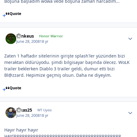
Boşuna başladım wowa vede boşuna zaman harcadım...
Quote
Lynkeus
Honor Warrior
June 28, 2008
18 yr
Zaten 1 haftadır sitelerinin girişte splash'ler yüzünden bizi
meraktan öldürüyodu. şimdi bilgisayar başında ölecez. WoLK
trailer beklerken Diablo 3 trailer geldi, dumur etti bizi
Bl@zzard. Hepimize geçmiş olsun. Daha ne diyeyim.
Quote
luxas25
WT Uyesi
June 28, 2008
18 yr
Hayır hayır hayır
HAYIRRRRRRRRRRRRRRRRRRRRRRRRRRRRRRRRRRRRRRR