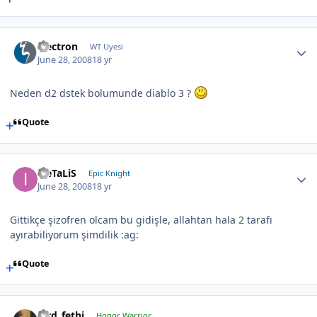
electron
WT Uyesi
June 28, 2008
18 yr
Neden d2 dstek bolumunde diablo 3 ?
Quote
iLeTaLiS
Epic Knight
June 28, 2008
18 yr
Gittikçe şizofren olcam bu gidişle, allahtan hala 2 tarafı
ayırabiliyorum şimdilik :ag:
Quote
lord_fethi
Honor Warrior