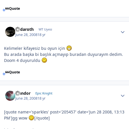
Quote
Endaroth
WT Uyesi
June 28, 2008
18 yr
Kelimeler kifayesiz bu oyun için
Bu arada başka bi başlık açmayıp buradan duyurayım dedim.
Doom 4 duyuruldu
Quote
Isandor
Epic Knight
June 28, 2008
18 yr
[quote name='sparkles' post='205457' date='Jun 28 2008, 13:13
PM']gg wow
[/quote]