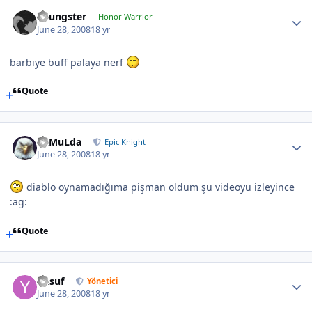
Youngster
Honor Warrior
June 28, 2008
18 yr
barbiye buff palaya nerf
Quote
RaMuLda
Epic Knight
June 28, 2008
18 yr
diablo oynamadığıma pişman oldum şu videoyu izleyince
:ag:
Quote
Yusuf
Yönetici
June 28, 2008
18 yr