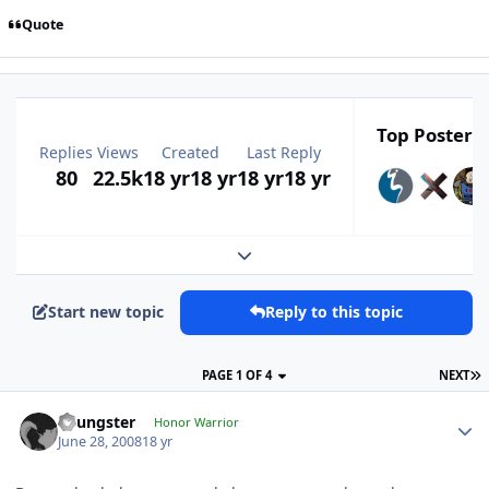
Quote
Top Posters 
Replies
Views
Created
Last Reply
80
22.5k
18 yr
18 yr
18 yr
18 yr
Expand topic overview
Start new topic
Reply to this topic
PAGE 1 OF 4
NEXT
Youngster
Honor Warrior
June 28, 2008
18 yr