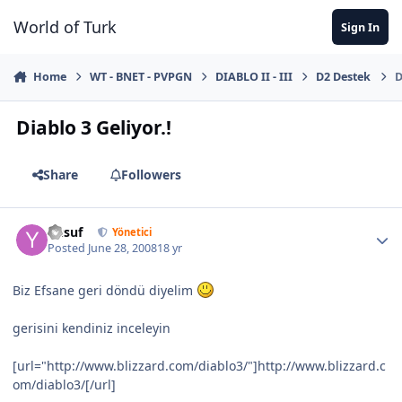
Jump to content
World of Turk
Sign In
Home
WT - BNET - PVPGN
DIABLO II - III
D2 Destek
D
Diablo 3 Geliyor.!
Share
Followers
Yusuf
Yönetici
Posted
June 28, 2008
18 yr
Biz Efsane geri döndü diyelim
gerisini kendiniz inceleyin
[url="http://www.blizzard.com/diablo3/"]http://www.blizzard.c
om/diablo3/[/url]