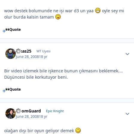
wow destek bolumunde ne işi war d3 un yaa
oyle sey mi
olur burda kalsin tamam
Quote
luxas25
WT Uyesi
June 28, 2008
18 yr
Bir video izlemek bile işkence bunun çıkmasını beklemek....
Düşüncesi bile korkutuyor beni.
Quote
DoomGuard
Epic Knight
June 28, 2008
18 yr
olağan dışı bir oyun geliyor demek