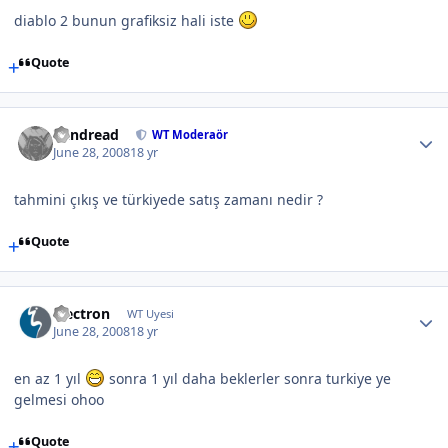
diablo 2 bunun grafiksiz hali iste
Quote
Vandread
WT Moderaör
June 28, 2008
18 yr
tahmini çıkış ve türkiyede satış zamanı nedir ?
Quote
electron
WT Uyesi
June 28, 2008
18 yr
en az 1 yıl
sonra 1 yıl daha beklerler sonra turkiye ye
gelmesi ohoo
Quote