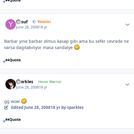
Quote
Yusuf
Yönetici
June 28, 2008
18 yr
Barbar yıne barbar olmus kasap gıbı ama bu sefer cevrede ne
varsa dagıtabılıyor masa sandalye
Quote
sparkles
Honor Warrior
June 28, 2008
18 yr
gg wow
Edited
June 28, 2008
18 yr
by sparkles
Quote