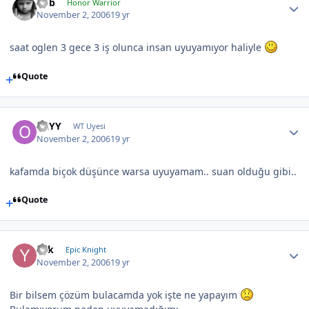
hbb
Honor Warrior
November 2, 2006
19 yr
saat oglen 3 gece 3 iş olunca insan uyuyamıyor haliyle
Quote
OzYY
WT Uyesi
November 2, 2006
19 yr
kafamda biçok düşünce warsa uyuyamam.. suan olduğu gibi..
Quote
Yek
Epic Knight
November 2, 2006
19 yr
Bir bilsem çözüm bulacamda yok işte ne yapayım