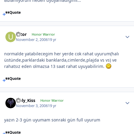
Bulamıyorum neden uyuyamadığımı...
Quote
Ultor
Honor Warrior
November 2, 2006
19 yr
normalde yatabilecegim her yerde cok rahat uyurum(halı
üstünde,parklardaki banklarda,cimlerde,plajda vs vs) ve
rahatsız eden olmazsa 13 saat rahat uyuyabilirim.
Quote
Holy_Kiss
Honor Warrior
November 3, 2006
19 yr
yazın 2-3 gün uyumam sonraki gün full uyurum
Quote