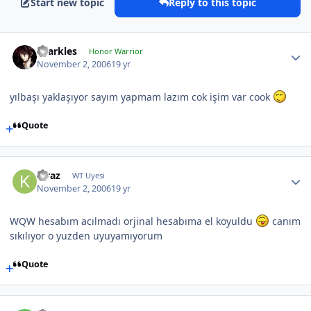
Start new topic
Reply to this topic
sparkles
Honor Warrior
November 2, 2006
19 yr
yılbaşı yaklaşıyor sayım yapmam lazım cok işim var cook
Quote
Kiraz
WT Uyesi
November 2, 2006
19 yr
WQW hesabım acılmadı orjinal hesabıma el koyuldu
canım
sıkılıyor o yuzden uyuyamıyorum
Quote