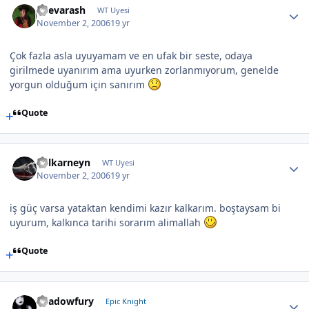
Shevarash
WT Uyesi
November 2, 2006
19 yr
Çok fazla asla uyuyamam ve en ufak bir seste, odaya
girilmede uyanırım ama uyurken zorlanmıyorum, genelde
yorgun olduğum için sanırım
Quote
Zulkarneyn
WT Uyesi
November 2, 2006
19 yr
iş güç varsa yataktan kendimi kazır kalkarım. boştaysam bi
uyurum, kalkınca tarihi sorarım alimallah
Quote
Shadowfury
Epic Knight