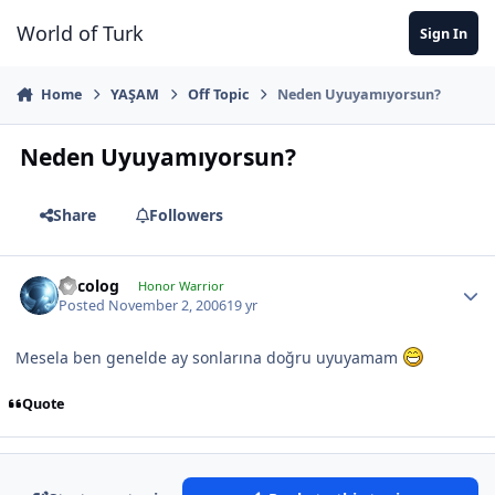
Jump to content
World of Turk
Sign In
Home
YAŞAM
Off Topic
Neden Uyuyamıyorsun?
Neden Uyuyamıyorsun?
Share
Followers
Orcolog
Honor Warrior
Posted
November 2, 2006
19 yr
Mesela ben genelde ay sonlarına doğru uyuyamam
Quote