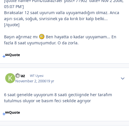
[quote name='Pun©tualazrael' post='71902' date='Nov 2 2006,
05:07 PM']
Bıraksalar 12 saat uyurum valla uyuyamadığım olmaz. Anca
aşırı sıcak, soğuk, sivrisinek ya da kırık bir kalp belki...
[/quote]
Başın ağrımaz mı
Ben hayatta o kadar uyuyamam... En
fazla 8 saat uyumuşumdur. O da zorla.
Quote
Kiraz
WT Uyesi
November 2, 2006
19 yr
6 saat genelde uyuyorum 8 saati gectiignde her tarafım
tutulmus oluyor ve basım feci sekilde agrıyor
Quote