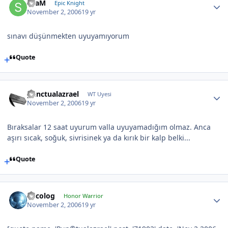
SLaM
Epic Knight
November 2, 2006
19 yr
sınavı düşünmekten uyuyamıyorum
Quote
punctualazrael
WT Uyesi
November 2, 2006
19 yr
Bıraksalar 12 saat uyurum valla uyuyamadığım olmaz. Anca
aşırı sıcak, soğuk, sivrisinek ya da kırık bir kalp belki...
Quote
Orcolog
Honor Warrior
November 2, 2006
19 yr