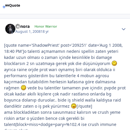
Quote
Cynora
Honor Warrior
August 1, 2008
18 yr
[quote name='ShadowPriest' post='209251' date='Aug 1 2008,
18:40 PM']o talenti açmamamın nedeni spellin zaten yeteri
kadar uzun olması o zaman içinde kesinlikle bi damage
blocklarsın 2 sn uzatmaya gerek yok die düşünüyorum
ayrıca raine orjde prot wari oynamış biri olarak oldukca ii
performans gösterdim bu talentlerle 4 mobun agrosu
kaçırmadan tutabildim herkesin kafasına göre dalmasına
rağmen
vede bu talentler tamamen pve içindir. pvpde prot
olcak kadar akıllı kişilere çok nadir rastlanıo onlarda bg
boyunca dolanıp duruolar.. bide iş shield walla kaldıysa raid
dandiktir zaten o iş pek yürürmez
[/quote]
ama blockladıktan sonra savunmasız kalırsın ve crush yeme
riskin artar o yüzden bence cok gerekli bi
talent(block+miss+dodge+pary=%102.4 ise crush immune