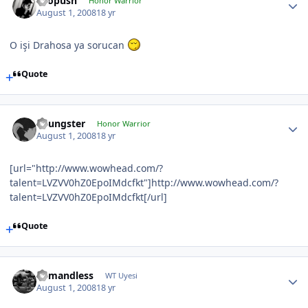
chopush
Honor Warrior
August 1, 2008
18 yr
O işi Drahosa ya sorucan
Quote
Youngster
Honor Warrior
August 1, 2008
18 yr
[url="http://www.wowhead.com/?
talent=LVZVV0hZ0EpoIMdcfkt"]http://www.wowhead.com/?
talent=LVZVV0hZ0EpoIMdcfkt[/url]
Quote
demandless
WT Uyesi
August 1, 2008
18 yr