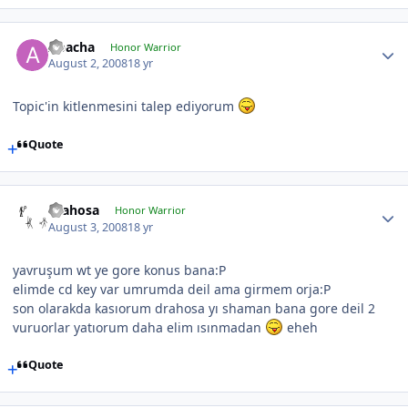
Apacha
Honor Warrior
August 2, 2008
18 yr
Topic'in kitlenmesini talep ediyorum
Quote
drahosa
Honor Warrior
August 3, 2008
18 yr
yavruşum wt ye gore konus bana:P
elimde cd key var umrumda deil ama girmem orja:P
son olarakda kasıorum drahosa yı shaman bana gore deil 2
vuruorlar yatıorum daha elim ısınmadan
eheh
Quote