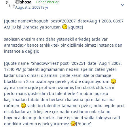
drahosa
Honor Warrior
August 2, 2008
18 yr
[quote name='chopush' post='209207' date='Aug 1 2008, 08:07
AM']O işi Drahosa ya sorucan
[/quote]
saolasın enesim ama daha yetenekli arkadaşlarda var
aramızda:P bence tanklık tek bir dizilimle olmaz instance dan
instance a değişir.
[quote name='ShadowPriest' post='209251' date='Aug 1 2008,
17:40 PM']o talenti açmamamın nedeni spellin zaten yeteri
kadar uzun olması o zaman içinde kesinlikle bi damage
blocklarsın 2 sn uzatmaya gerek yok die düşünüyorum
ayrıca raine orjde prot wari oynamış biri olarak oldukca ii
performans gösterdim bu talentlerle 4 mobun agrosu
kaçırmadan tutabildim herkesin kafasına göre dalmasına
rağmen
vede bu talentler tamamen pve içindir. pvpde prot
olcak kadar akıllı kişilere çok nadir rastlanıo onlarda bg
boyunca dolanıp duruolar.. bide iş shield walla kaldıysa raid
dandiktir zaten o iş pek yürürmez
[/quote]