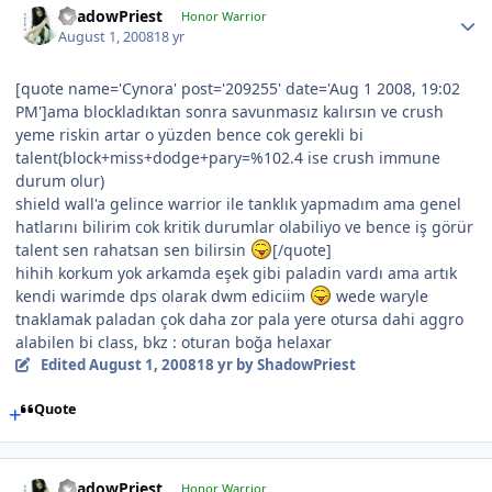
ShadowPriest
Honor Warrior
August 1, 2008
18 yr
[quote name='Cynora' post='209255' date='Aug 1 2008, 19:02
PM']ama blockladıktan sonra savunmasız kalırsın ve crush
yeme riskin artar o yüzden bence cok gerekli bi
talent(block+miss+dodge+pary=%102.4 ise crush immune
durum olur)
shield wall'a gelince warrior ile tanklık yapmadım ama genel
hatlarını bilirim cok kritik durumlar olabiliyo ve bence iş görür
talent sen rahatsan sen bilirsin
[/quote]
hihih korkum yok arkamda eşek gibi paladin vardı ama artık
kendi warimde dps olarak dwm ediciim
wede waryle
tnaklamak paladan çok daha zor pala yere otursa dahi aggro
alabilen bi class, bkz : oturan boğa helaxar
Edited
August 1, 2008
18 yr
by ShadowPriest
Quote
ShadowPriest
Honor Warrior