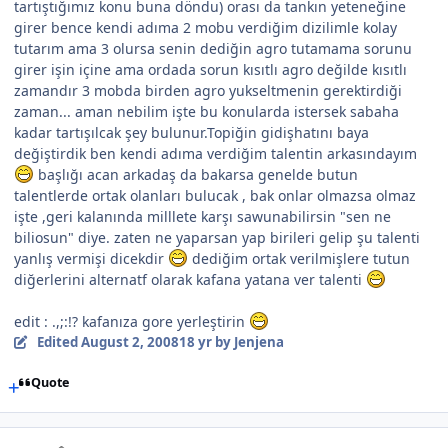
tartıştığımız konu buna döndu) orası da tankın yeteneğine
girer bence kendi adıma 2 mobu verdiğim dizilimle kolay
tutarım ama 3 olursa senin dediğin agro tutamama sorunu
girer işin içine ama ordada sorun kısıtlı agro değilde kısıtlı
zamandır 3 mobda birden agro yukseltmenin gerektirdiği
zaman... aman nebilim işte bu konularda istersek sabaha
kadar tartışılcak şey bulunur.Topiğin gidişhatını baya
değiştirdik ben kendi adıma verdiğim talentin arkasındayım
başlığı acan arkadaş da bakarsa genelde butun
talentlerde ortak olanları bulucak , bak onlar olmazsa olmaz
işte ,geri kalanında milllete karşı sawunabilirsin "sen ne
biliosun" diye. zaten ne yaparsan yap birileri gelip şu talenti
yanlış vermişi dicekdir
dediğim ortak verilmişlere tutun
diğerlerini alternatf olarak kafana yatana ver talenti
edit : .,;:!? kafanıza gore yerleştirin
Edited
August 2, 2008
18 yr
by Jenjena
Quote