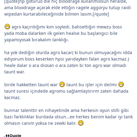
[quote]hp götürüo die hiç bloodrage kullanmıosun heralde,
ama bloodrage açarak elde ettiğin ragele aggoryu tutup raidi
wipedan kurtarabileceğinide bilmen lasım.[/quote]
agro kaçırdığımı kim soyledi. bahsettiğin mewzu boss
yada moba dalarken ilk gelen healse bu başlangıcı bile
yapamıyosak bırakalım tanklığı.
ha yok dediğin olurda agro kacar( ki bunun olmuyacağını idda
ediyorum boss keserken hpsi yarıdayken falan agro kacmaz.)
heale dalar o ara diosan o ara zaten bi ton agro war olmadı
taunt war.
birde hakketten taunt war
taunt bu işler için deilmi
taunt suresi içindede agromu sağlamlaştırırm zaten dahada
kacmaz.
bunnar talenttir en nihayetinde ama herkesin oyun stilli gibi
bazı farklılıklar burdada olsun...ee herkes benim kadar iyi tank
olmasın canım yoksa ne zewki kalır.
Quote