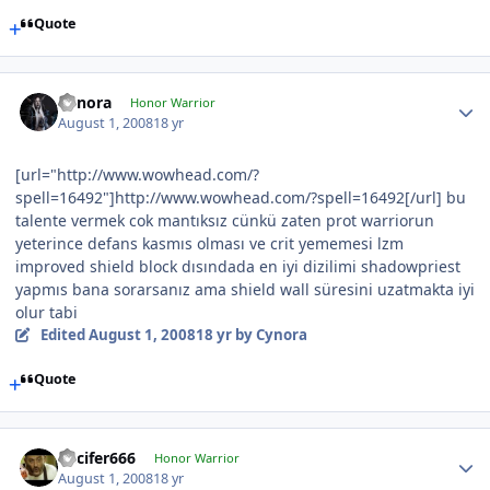
Quote
Cynora
Honor Warrior
August 1, 2008
18 yr
[url="http://www.wowhead.com/?
spell=16492"]http://www.wowhead.com/?spell=16492[/url] bu
talente vermek cok mantıksız cünkü zaten prot warriorun
yeterince defans kasmıs olması ve crit yememesi lzm
improved shield block dısındada en iyi dizilimi shadowpriest
yapmıs bana sorarsanız ama shield wall süresini uzatmakta iyi
olur tabi
Edited
August 1, 2008
18 yr
by Cynora
Quote
Lucifer666
Honor Warrior
August 1, 2008
18 yr