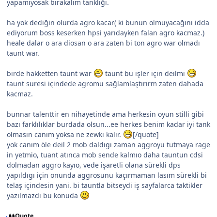
yapamıyosak bırakalım tanklığı.
ha yok dediğin olurda agro kacar( ki bunun olmuyacağını idda
ediyorum boss keserken hpsi yarıdayken falan agro kacmaz.)
heale dalar o ara diosan o ara zaten bi ton agro war olmadı
taunt war.
birde hakketten taunt war
taunt bu işler için deilmi
taunt suresi içindede agromu sağlamlaştırırm zaten dahada
kacmaz.
bunnar talenttir en nihayetinde ama herkesin oyun stilli gibi
bazı farklılıklar burdada olsun...ee herkes benim kadar iyi tank
olmasın canım yoksa ne zewki kalır.
[/quote]
yok canım öle deil 2 mob daldıgı zaman aggroyu tutmaya rage
in yetmio, tuant atınca mob sende kalmıo daha tauntun cdsi
dolmadan aggro kayıo, vede işaretli olana sürekli dps
yapıldıgı için onunda aggrosunu kaçırmaman lasım sürekli bi
telaş içindesin yani. bi tauntla bitseydi iş sayfalarca taktikler
yazılmazdı bu konuda
Quote