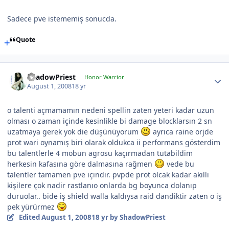
Sadece pve istememiş sonucda.
Quote
ShadowPriest
Honor Warrior
August 1, 2008
18 yr
o talenti açmamamın nedeni spellin zaten yeteri kadar uzun
olması o zaman içinde kesinlikle bi damage blocklarsın 2 sn
uzatmaya gerek yok die düşünüyorum
ayrıca raine orjde
prot wari oynamış biri olarak oldukca ii performans gösterdim
bu talentlerle 4 mobun agrosu kaçırmadan tutabildim
herkesin kafasına göre dalmasına rağmen
vede bu
talentler tamamen pve içindir. pvpde prot olcak kadar akıllı
kişilere çok nadir rastlanıo onlarda bg boyunca dolanıp
duruolar.. bide iş shield walla kaldıysa raid dandiktir zaten o iş
pek yürürmez
Edited
August 1, 2008
18 yr
by ShadowPriest