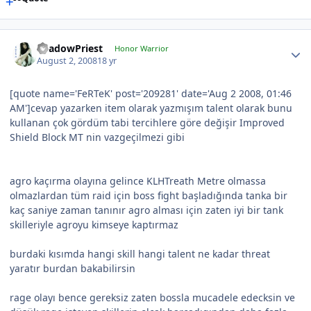
ShadowPriest
Honor Warrior
August 2, 2008
18 yr
[quote name='FeRTeK' post='209281' date='Aug 2 2008, 01:46
AM']cevap yazarken item olarak yazmışım talent olarak bunu
kullanan çok gördüm tabi tercihlere göre değişir Improved
Shield Block MT nin vazgeçilmezi gibi
agro kaçırma olayına gelince KLHTreath Metre olmassa
olmazlardan tüm raid için boss fight başladığında tanka bir
kaç saniye zaman tanınır agro alması için zaten iyi bir tank
skilleriyle agroyu kimseye kaptırmaz
burdaki kısımda hangi skill hangi talent ne kadar threat
yaratır burdan bakabilirsin
rage olayı bence gereksiz zaten bossla mucadele edecksin ve