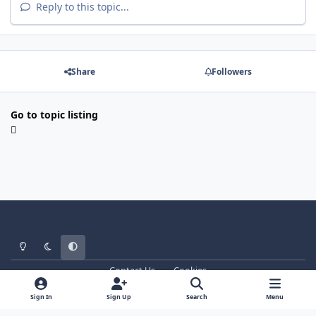
Reply to this topic...
Share
Followers
Go to topic listing
Light Mode
Dark Mode
System Preference
Contact Us
Cookies
WT - http://www.ebattle.net
Powered by
Invision Community
Sign In
Sign Up
Search
Menu