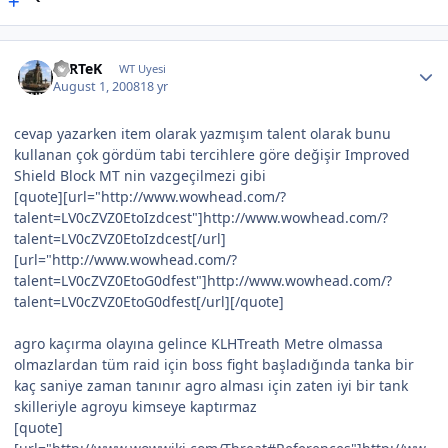
FeRTeK
WT Uyesi
August 1, 2008
18 yr
cevap yazarken item olarak yazmışım talent olarak bunu
kullanan çok gördüm tabi tercihlere göre değişir Improved
Shield Block MT nin vazgeçilmezi gibi
[quote][url="http://www.wowhead.com/?
talent=LV0cZVZ0EtoIzdcest"]http://www.wowhead.com/?
talent=LV0cZVZ0EtoIzdcest[/url]
[url="http://www.wowhead.com/?
talent=LV0cZVZ0EtoG0dfest"]http://www.wowhead.com/?
talent=LV0cZVZ0EtoG0dfest[/url][/quote]
agro kaçırma olayına gelince KLHTreath Metre olmassa
olmazlardan tüm raid için boss fight başladığında tanka bir
kaç saniye zaman tanınır agro alması için zaten iyi bir tank
skilleriyle agroyu kimseye kaptırmaz
[quote]