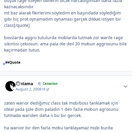
düşük rage isteyen skillerin olcak harcadıgından daha fazla
kaznacaksındır
mt baz alarak fikirlerimi söyledim en başındada söylediğim
gibi hiç prot oynamadım oynaması gerçek dikkat istiyen bir
class[/quote]
bosslarda aggro tutulurda moblarda tutmak zor warile rage
sıkıntısı çekiosun. ama pala öle deil 20 mobun aggrosunu bile
kaçırmadan tutuo.
Quote
Gintama
Cenarion
August 2, 2008
18 yr
zaten warior dediğimiz class tak mob/boss tanklamak için
ideal yada şole diim paladin 1 den fazla mobun agrosunu
tutmada wariden daha ii bu bir gercek.
ha wariior bir den fazla mobu tanklayamaz mı(ki burda