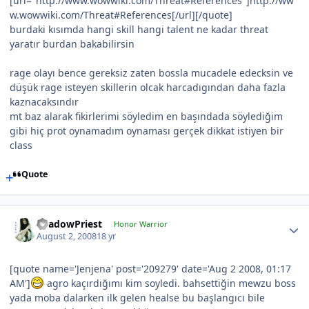
[url="http://www.wowwiki.com/Threat#References"]http://ww
w.wowwiki.com/Threat#References[/url][/quote]
burdaki kısımda hangi skill hangi talent ne kadar threat
yaratır burdan bakabilirsin
rage olayı bence gereksiz zaten bossla mucadele edecksin ve
düşük rage isteyen skillerin olcak harcadıgından daha fazla
kaznacaksındır
mt baz alarak fikirlerimi söyledim en başındada söylediğim
gibi hiç prot oynamadım oynaması gerçek dikkat istiyen bir
class
Quote
ShadowPriest
Honor Warrior
August 2, 2008
18 yr
[quote name='Jenjena' post='209279' date='Aug 2 2008, 01:17
AM']
agro kaçırdığımı kim soyledi. bahsettiğin mewzu boss
yada moba dalarken ilk gelen healse bu başlangıcı bile