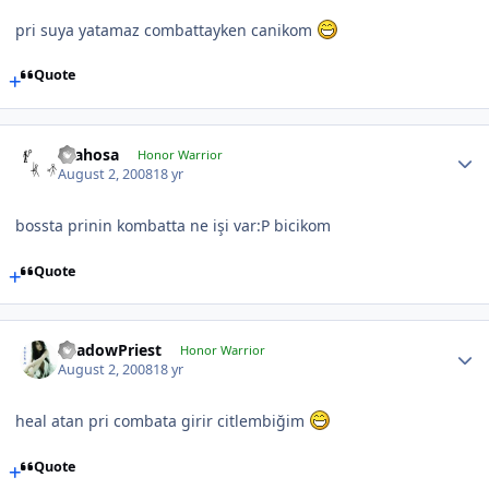
pri suya yatamaz combattayken canikom
Quote
drahosa
Honor Warrior
August 2, 2008
18 yr
bossta prinin kombatta ne işi var:P bicikom
Quote
ShadowPriest
Honor Warrior
August 2, 2008
18 yr
heal atan pri combata girir citlembiğim
Quote