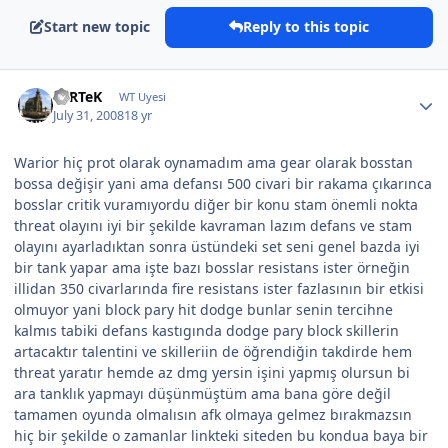
Start new topic
Reply to this topic
FeRTeK
WT Uyesi
July 31, 2008
18 yr
Warior hiç prot olarak oynamadım ama gear olarak bosstan
bossa değişir yani ama defansı 500 civari bir rakama çıkarınca
bosslar critik vuramıyordu diğer bir konu stam önemli nokta
threat olayını iyi bir şekilde kavraman lazım defans ve stam
olayını ayarladıktan sonra üstündeki set seni genel bazda iyi
bir tank yapar ama işte bazı bosslar resistans ister örneğin
illidan 350 civarlarında fire resistans ister fazlasının bir etkisi
olmuyor yani block pary hit dodge bunlar senin tercihne
kalmıs tabiki defans kastıgında dodge pary block skillerin
artacaktır talentini ve skilleriin de öğrendiğin takdirde hem
threat yaratır hemde az dmg yersin işini yapmış olursun bi
ara tanklık yapmayı düşünmüştüm ama bana göre değil
tamamen oyunda olmalısın afk olmaya gelmez bırakmazsın
hiç bir şekilde o zamanlar linkteki siteden bu kondua baya bir