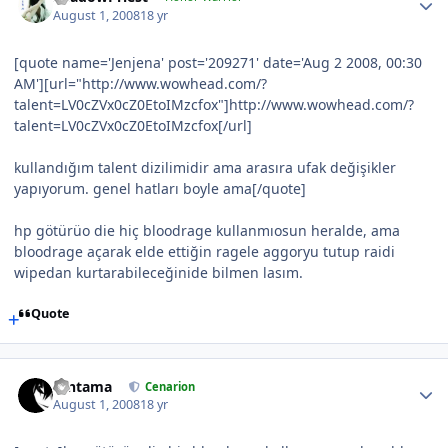
August 1, 2008
18 yr
[quote name='Jenjena' post='209271' date='Aug 2 2008, 00:30
AM'][url="http://www.wowhead.com/?
talent=LV0cZVx0cZ0EtoIMzcfox"]http://www.wowhead.com/?
talent=LV0cZVx0cZ0EtoIMzcfox[/url]
kullandığım talent dizilimidir ama arasıra ufak değişikler
yapıyorum. genel hatları boyle ama[/quote]
hp götürüo die hiç bloodrage kullanmıosun heralde, ama
bloodrage açarak elde ettiğin ragele aggoryu tutup raidi
wipedan kurtarabileceğinide bilmen lasım.
Quote
Gintama
Cenarion
August 1, 2008
18 yr