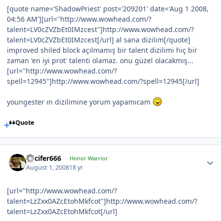
[quote name='ShadowPriest' post='209201' date='Aug 1 2008,
04:56 AM'][url="http://www.wowhead.com/?
talent=LV0cZVZbEt0IMzcest"]http://www.wowhead.com/?
talent=LV0cZVZbEt0IMzcest[/url] al sana dizilim[/quote]
improved shiled block açılmamış bir talent dizilimi hiç bir
zaman 'en iyi prot' talenti olamaz. onu güzel olacakmış...
[url="http://www.wowhead.com/?
spell=12945"]http://www.wowhead.com/?spell=12945[/url]
youngester ın dizilimine yorum yapamıcam
Quote
Lucifer666
Honor Warrior
August 1, 2008
18 yr
[url="http://www.wowhead.com/?
talent=LzZxx0AZcEtohMkfcot"]http://www.wowhead.com/?
talent=LzZxx0AZcEtohMkfcot[/url]