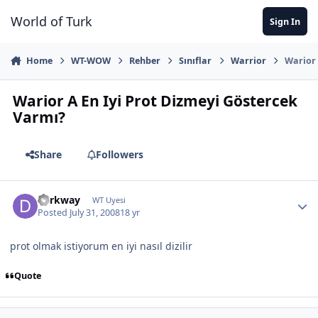
Jump to content
World of Turk
Sign In
Home
WT-WOW
Rehber
Sınıflar
Warrior
Warior 
Warior A En Iyi Prot Dizmeyi Göstercek
Varmı?
Share
Followers
darkway
WT Uyesi
Posted
July 31, 2008
18 yr
prot olmak istiyorum en iyi nasıl dizilir
Quote