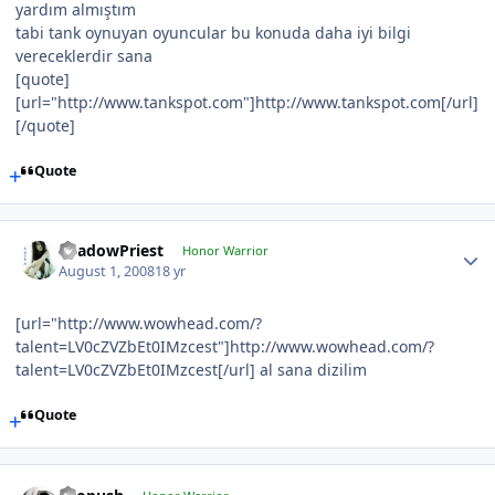
yardım almıştım
tabi tank oynuyan oyuncular bu konuda daha iyi bilgi
vereceklerdir sana
[quote]
[url="http://www.tankspot.com"]http://www.tankspot.com[/url]
[/quote]
Quote
ShadowPriest
Honor Warrior
August 1, 2008
18 yr
[url="http://www.wowhead.com/?
talent=LV0cZVZbEt0IMzcest"]http://www.wowhead.com/?
talent=LV0cZVZbEt0IMzcest[/url] al sana dizilim
Quote