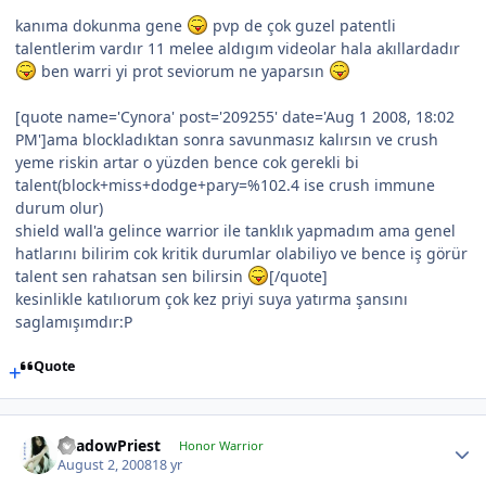
kanıma dokunma gene
pvp de çok guzel patentli
talentlerim vardır 11 melee aldıgım videolar hala akıllardadır
ben warri yi prot seviorum ne yaparsın
[quote name='Cynora' post='209255' date='Aug 1 2008, 18:02
PM']ama blockladıktan sonra savunmasız kalırsın ve crush
yeme riskin artar o yüzden bence cok gerekli bi
talent(block+miss+dodge+pary=%102.4 ise crush immune
durum olur)
shield wall'a gelince warrior ile tanklık yapmadım ama genel
hatlarını bilirim cok kritik durumlar olabiliyo ve bence iş görür
talent sen rahatsan sen bilirsin
[/quote]
kesinlikle katılıorum çok kez priyi suya yatırma şansını
saglamışımdır:P
Quote
ShadowPriest
Honor Warrior
August 2, 2008
18 yr