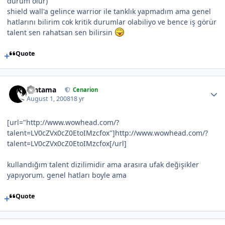
durum olur)
shield wall'a gelince warrior ile tanklık yapmadım ama genel
hatlarını bilirim cok kritik durumlar olabiliyo ve bence iş görür
talent sen rahatsan sen bilirsin
Quote
Gintama
Cenarion
August 1, 2008
18 yr
[url="http://www.wowhead.com/?
talent=LV0cZVx0cZ0EtoIMzcfox"]http://www.wowhead.com/?
talent=LV0cZVx0cZ0EtoIMzcfox[/url]
kullandığım talent dizilimidir ama arasıra ufak değişikler
yapıyorum. genel hatları boyle ama
Quote