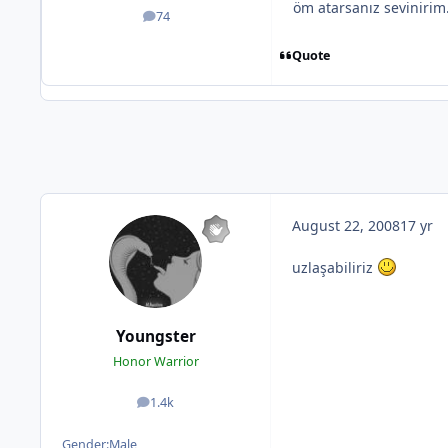
öm atarsanız sevinirim.
74
posts
Quote
August 22, 2008
17 yr
uzlaşabiliriz
Youngster
Honor Warrior
1.4k
posts
Gender:
Male