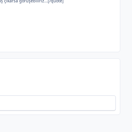
 çıkarsa görüşebiliriz...[/quote]