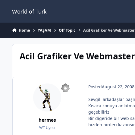
Jump to content
World of Turk
Home
YAŞAM
Off Topic
Acil Grafiker Ve Webmaster 
Acil Grafiker Ve Webmaster 
Posted
August 22, 2008
Sevgili arkadaşlar başl
Kısaca konuyu anlatmak 
geçebiliriz.
Bir diğeride bir web sa
hermes
bizden birileri kazansın
WT Uyesi