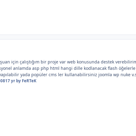
z şuan için çalıştığım bir proje var web konusunda destek verebilir
syonel anlamda asp php html hangi dille kodlanacak flash öğelerle 
pılabilir yada popüler cms ler kullanabilirsiniz joomla wp nuke v.s
008
17 yr
by FeRTeK