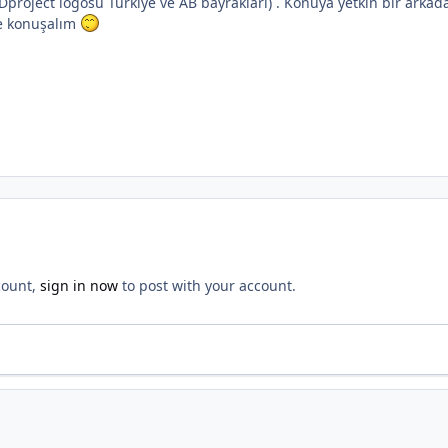
roject logosu Türkiye ve AB bayrakları) . Konuya yetkin bir arkadaş
e konuşalım
count,
sign in now
to post with your account.