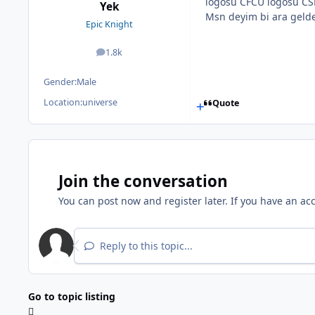
logosu CFCU logosu CSDp
Yek
Msn deyim bi ara geld
Epic Knight
1.8k
posts
Gender:
Male
Location:
universe
Quote
Join the conversation
You can post now and register later. If you have an ac
Reply to this topic...
Go to topic listing