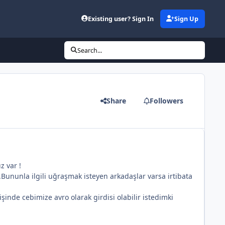
Existing user? Sign In
Sign Up
Search...
Share
Followers
z var !
.Bununla ilgili uğraşmak isteyen arkadaşlar varsa irtibata
şinde cebimize avro olarak girdisi olabilir istedimki