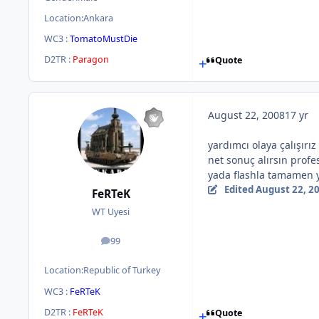
Location:
Ankara
WC3 :
TomatoMustDie
D2TR :
Paragon
Quote
August 22, 2008
17 yr
yardımcı olaya çalışırı
net sonuç alırsın profe
yada flashla tamamen ya
Edited
August 22, 2
FeRTeK
WT Uyesi
99
posts
Location:
Republic of Turkey
WC3 :
FeRTeK
D2TR :
FeRTeK
Quote