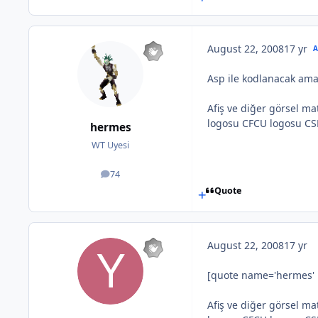
August 22, 2008
17 yr
Asp ile kodlanacak ama
Afiş ve diğer görsel ma
logosu CFCU logosu CSDp
hermes
WT Uyesi
74
posts
Quote
August 22, 2008
17 yr
[quote name='hermes' p
Afiş ve diğer görsel ma