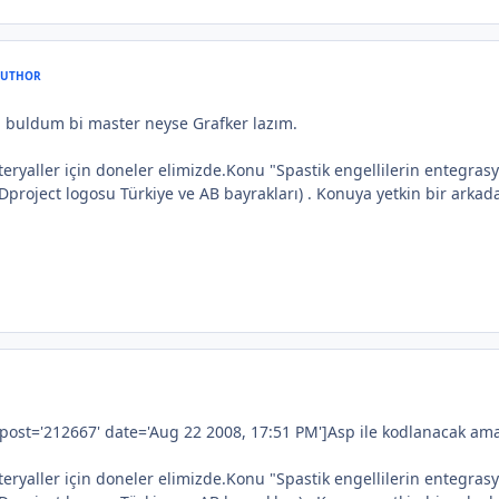
AUTHOR
 buldum bi master neyse Grafker lazım.
teryaller için doneler elimizde.Konu "Spastik engellilerin entegra
roject logosu Türkiye ve AB bayrakları) . Konuya yetkin bir arkadaş
ost='212667' date='Aug 22 2008, 17:51 PM']Asp ile kodlanacak am
teryaller için doneler elimizde.Konu "Spastik engellilerin entegra