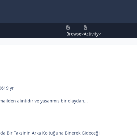
Browse
Activity
06
19 yr
ailden alıntıdır ve yasanmıs bir olaydan...
da Bir Taksinin Arka Koltuğuna Binerek Gideceği