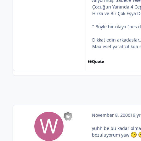
Aliyormuş. Sadece Tele
Çocuğun Yanında 4 Cep 
Hırka ve Bir Çok Eşya 
" Böyle bir olaya "pes
Dikkat edin arkadaslar..
Maalesef yaratıcılıkda s
Quote
November 8, 2006
19 yr
yuhh be bu kadar olmaz
bozuluyorum yaw