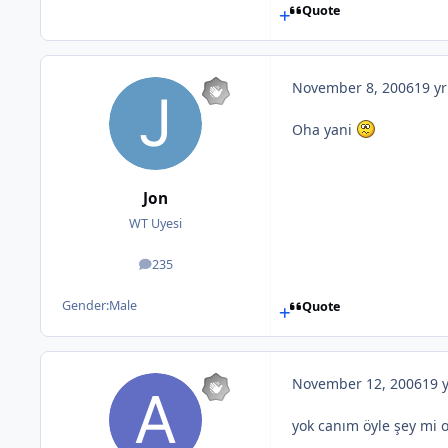
Quote
November 8, 2006
19 yr
Oha yani
Jon
WT Uyesi
235
posts
Gender:
Male
Quote
November 12, 2006
19 
yok canım öyle şey mi 