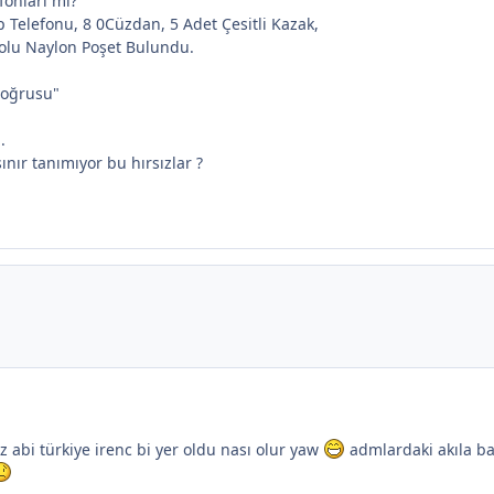
fonları mı?
Telefonu, 8 0Cüzdan, 5 Adet Çesitli Kazak,
Dolu Naylon Poşet Bulundu.
 doğrusu"
.
ınır tanımıyor bu hırsızlar ?
 abi türkiye irenc bi yer oldu nası olur yaw
admlardaki akıla ba