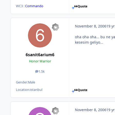
WC3 :
Commando
Quote
November 8, 2006
19 yr
oha oha oha... bu ne y
kesesim geliyo...
6sanit6arium6
Honor Warrior
1.5k
posts
Gender:
Male
Location:
istanbul
Quote
November 8, 2006
19 yr