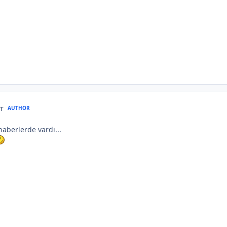
yr
AUTHOR
aberlerde vardı...