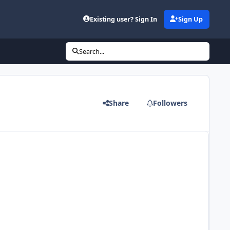
Existing user? Sign In
Sign Up
Search...
Share
Followers