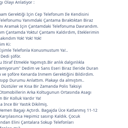
ı Olayı Anlatiyor :
mam Gerektiği Için Cep Telefonum Ile Kendisini
elefonumu Yanımdaki Çantama Bıraktıktan Biraz
ımı Aramak Için Çantamdaki Telefonuma Davrandım.
m Çantamda Yoktu! Çantamı Kaldırdım, Eteklerimin
akındım Yok! Yok! Yok!
im Ki:
l Eşimle Telefonla Konusmustum Ya!..
Dedi şöför.
 Itiraf Etmekle Yapmıştı.Bir anlık dalgınlıkla
amiyorum" Dedim ve Sans Eseri Biraz Ileride Duran
 ve şoföre Kenarda Inmem Gerektiğini Bildirdim.
asıpp Durumu Anlattım. Plakayı da almıştım..
Düstüler ve Kısa Bir Zamanda Polis Taksiyi
 Otomobillerin Arka Koltugunun Ortasında Asagı
n Bir Kolluk Vardır Ya!
 Ince Bir Yastık Dikilmiş.
Hemen Bagajı Açtırdı. Bagajda Üce Katlanmış 11-12
Karşılasınca Hepimiz sasırıp Kaldık. Çocuk
tından Elini Çantalara Sokup Telefonları