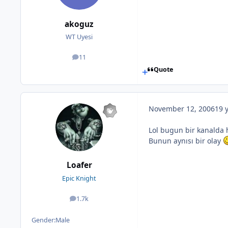
akoguz
WT Uyesi
11
posts
Quote
November 12, 2006
19 
Lol bugun bir kanalda h
Bunun aynısı bir olay
Loafer
Epic Knight
1.7k
posts
Gender:
Male