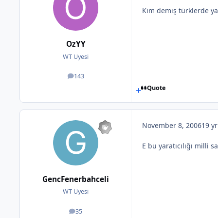
Kim demiş türklerde yar
OzYY
WT Uyesi
143
posts
Quote
November 8, 2006
19 yr
E bu yaratıcılığı milli
GencFenerbahceli
WT Uyesi
35
posts