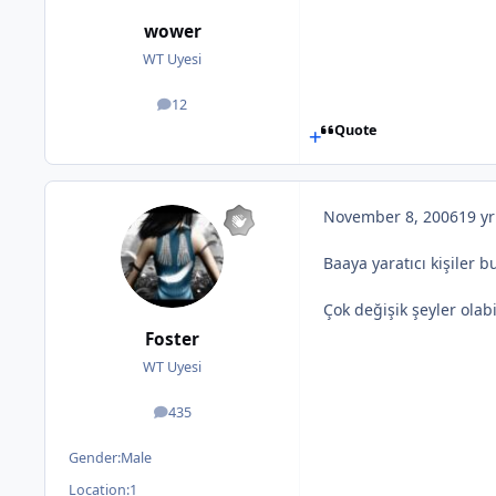
wower
WT Uyesi
12
posts
Quote
November 8, 2006
19 yr
Baaya yaratıcı kişiler b
Çok değişik şeyler olabi
Foster
WT Uyesi
435
posts
Gender:
Male
Location:
1