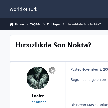
Jump to content
World of Turk
Home
YAŞAM
Off Topic
Hırsızlıkda Son Nokta?
Hırsızlıkda Son Nokta?
Posted
November 8, 20
Bugun bana gelen bir m
Loafer
Epic Knight
Bir Bayan Maslak Yolun