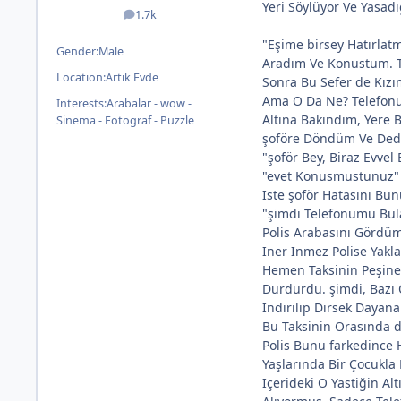
Yeri Söylüyor Ve Yasadıg
1.7k
posts
"Eşime birsey Hatırlat
Gender:
Male
Aradım Ve Konustum. T
Location:
Artık Evde
Sonra Bu Sefer de Kız
Ama O Da Ne? Telefonu
Interests:
Arabalar - wow -
Altına Bakındım, Yere B
Sinema - Fotograf - Puzzle
şoföre Döndüm Ve Ded
"şoför Bey, Biraz Evve
"evet Konusmustunuz" 
Iste şoför Hatasını Bunu
"şimdi Telefonumu Bul
Polis Arabasını Gördüm
Iner Inmez Polise Yakl
Hemen Taksinin Peşine 
Durdurdu. şimdi, Bazı
Indirilip Dirsek Dayana
Bu Taksinin Orasında da
Polis Bunu farkedince 
Yaşlarında Bir Çocukla 
Içerideki O Yastiğin Al