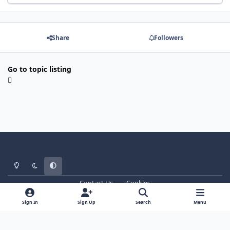
Share
Followers
Go to topic listing
Light Mode
Dark Mode
System Preference
Contact Us
Cookies
WT - http://www.ebattle.net
Powered by
Invision Community
Sign In
Sign Up
Search
Menu