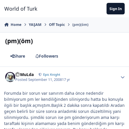
Jump to content
World of Turk
Sign In
Home
YAŞAM
Off Topic
(pm)(öm)
(pm)(öm)
Share
Followers
RaMuLda
Epic Knight
Posted
September 11, 2008
17 yr
Forumda bir sorun var sanırım daha önce nedendir
bilmiyorum pm ler kendiliğinden siliniyordu hatta bu konuyla
ilgili bir başlık açmıştım.Başlık 2 dakika sonra kapatıldı Aradan
geçen belirli bir süre sonra anladımki sorun düzeltilmiş yani
silinmiyordu. şimdiki sorun ise pm gönderiyorum ama karşı
taraftaki kişinin alamaması yada benim gönderdiğim pm karşı