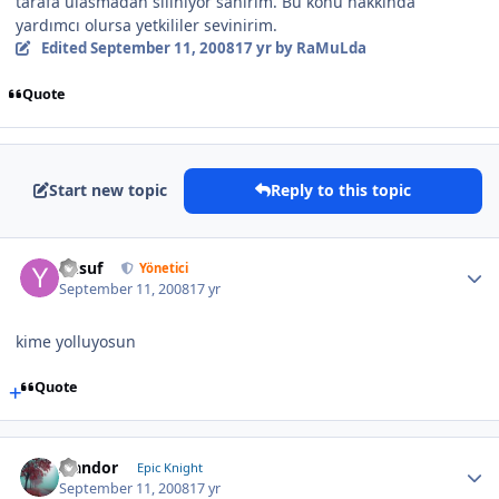
tarafa ulasmadan siliniyor sanırım. Bu konu hakkında
yardımcı olursa yetkililer sevinirim.
Edited
September 11, 2008
17 yr
by RaMuLda
Quote
Start new topic
Reply to this topic
Yusuf
Yönetici
September 11, 2008
17 yr
kime yolluyosun
Quote
Isandor
Epic Knight
September 11, 2008
17 yr