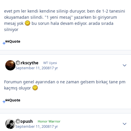
evet pm ler kendi kendine silinip duruyor. ben de 1-2 tanesini
okuyamadan silindi. "1 yeni mesaj" yazarken bi giriyorum
mesaj yok
bu sorun hala devam ediyor. arada sırada
silniyor
Quote
Darkscythe
WT Uyesi
September 11, 2008
17 yr
Forumun genel ayarından o ne zaman gelsem birkaç tane pm
kaçmış oluyor
Quote
chopush
Honor Warrior
September 11, 2008
17 yr