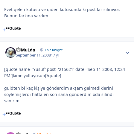
Evet gelen kutusu ve giden kutusunda ki post lar siliniyor.
Bunun farkına vardım
Quote
RaMuLda
Epic Knight
September 11, 2008
17 yr
[quote name='Yusuf' post='215621' date='Sep 11 2008, 12:24
PM']kime yolluyosun[/quote]
guidten bi kaç kişiye gönderdim akşam gelmediklerini
söylemişlerdi hatta en son sana gönderdim oda silindi
sanırım.
Quote