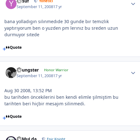
Yusuf
Yönetici
September 11, 2008
17 yr
bana yolladıgın sılınmedıde 30 gunde bır temızlık
yaptırıyorum ben o yuzden pm lerınız bu sreden uzun
durmuyor sıtede
Quote
Youngster
Honor Warrior
September 11, 2008
17 yr
Aug 30 2008, 13:52 PM
bu tarihden öncekilerini ben kendi elimle şilmiştim bu
tarihten beri hiçbir mesajım silinmedi.
Quote
RaMuLda
Epic Knight