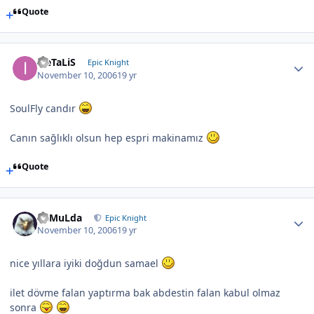
Quote
iLeTaLiS
Epic Knight
November 10, 2006
19 yr
SoulFly candır
Canın sağlıklı olsun hep espri makinamız
Quote
RaMuLda
Epic Knight
November 10, 2006
19 yr
nice yıllara iyiki doğdun samael
ilet dövme falan yaptırma bak abdestin falan kabul olmaz
sonra