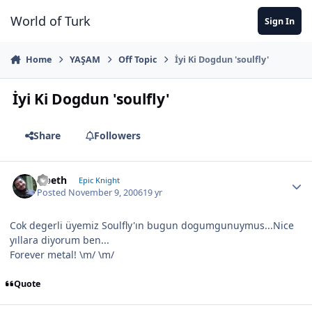
Jump to content
World of Turk
Sign In
Home
YAŞAM
Off Topic
İyi Ki Dogdun 'soulfly'
İyi Ki Dogdun 'soulfly'
Share
Followers
Opeth
Epic Knight
Posted
November 9, 2006
19 yr
Cok degerli üyemiz Soulfly'ın bugun dogumgunuymus...Nice
yıllara diyorum ben...
Forever metal! \m/ \m/
Quote