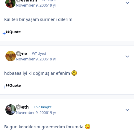
November 9, 2006
19 yr
Kaliteli bir yaşam sürmeni dilerim.
Quote
layne
WT Uyesi
November 9, 2006
19 yr
hobaaaa iyi ki doğmuşlar efenim
Quote
Opeth
Epic Knight
November 9, 2006
19 yr
Bugun kendilerini göremedim forumda