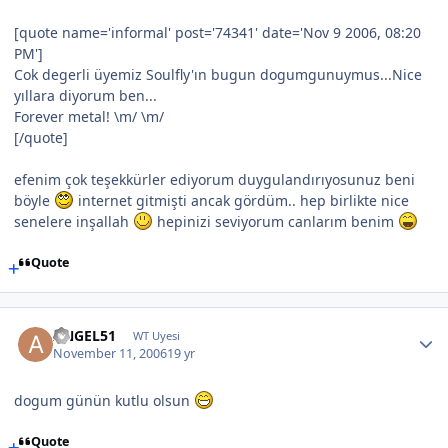
[quote name='informal' post='74341' date='Nov 9 2006, 08:20
PM']
Cok degerli üyemiz Soulfly'ın bugun dogumgunuymus...Nice
yıllara diyorum ben...
Forever metal! \m/ \m/
[/quote]
efenim çok teşekkürler ediyorum duygulandırıyosunuz beni
böyle
internet gitmişti ancak gördüm.. hep birlikte nice
senelere inşallah
hepinizi seviyorum canlarım benim
Quote
ANGEL51
WT Uyesi
November 11, 2006
19 yr
dogum günün kutlu olsun
Quote