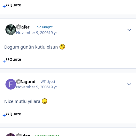
Quote
Loafer
Epic Knight
November 9, 2006
19 yr
Dogum günün kutlu olsun
Quote
Felagund
WT Uyesi
November 9, 2006
19 yr
Nice mutlu yıllara
Quote
Thidos
Honor Warrior