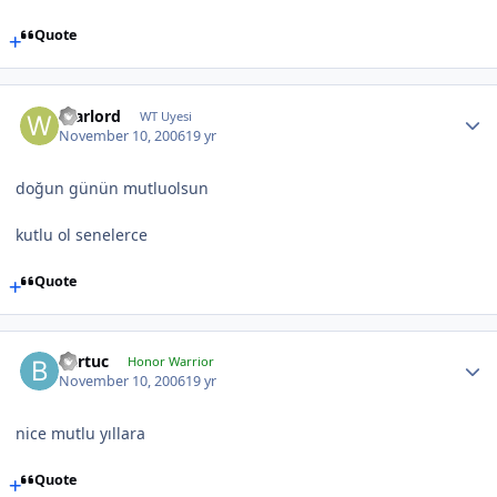
Quote
Warlord
WT Uyesi
November 10, 2006
19 yr
doğun günün mutluolsun
kutlu ol senelerce
Quote
Bartuc
Honor Warrior
November 10, 2006
19 yr
nice mutlu yıllara
Quote