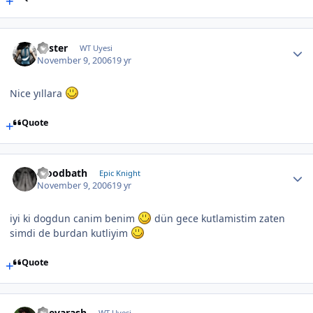
Foster
WT Uyesi
November 9, 2006
19 yr
Nice yıllara
Quote
bloodbath
Epic Knight
November 9, 2006
19 yr
iyi ki dogdun canim benim
dün gece kutlamistim zaten
simdi de burdan kutliyim
Quote
Shevarash
WT Uyesi