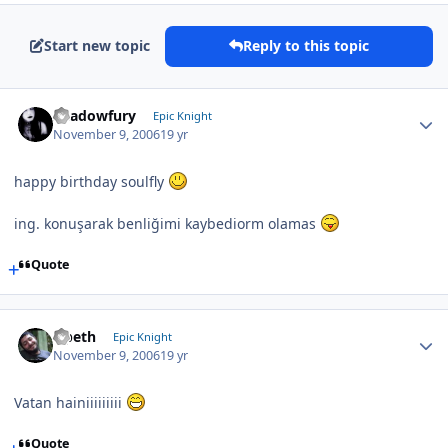
Start new topic
Reply to this topic
Shadowfury
Epic Knight
November 9, 2006
19 yr
happy birthday soulfly
ing. konuşarak benliğimi kaybediorm olamas
Quote
Opeth
Epic Knight
November 9, 2006
19 yr
Vatan hainiiiiiiiii
Quote