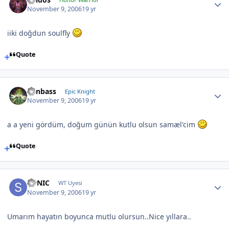
November 9, 2006
19 yr
iiki doğdun soulfly
Quote
Canbass
Epic Knight
November 9, 2006
19 yr
a a yeni gördüm, doğum günün kutlu olsun samæl'cim
Quote
SONIC
WT Uyesi
November 9, 2006
19 yr
Umarım hayatın boyunca mutlu olursun..Nice yıllara..