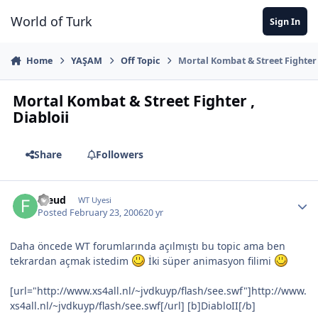
Jump to content
World of Turk
Sign In
Home
YAŞAM
Off Topic
Mortal Kombat & Street Fighter 
Mortal Kombat & Street Fighter ,
Diabloii
Share
Followers
Freud
WT Uyesi
Posted
February 23, 2006
20 yr
Daha öncede WT forumlarında açılmıştı bu topic ama ben
tekrardan açmak istedim
İki süper animasyon filimi
[url="http://www.xs4all.nl/~jvdkuyp/flash/see.swf"]http://www.
xs4all.nl/~jvdkuyp/flash/see.swf[/url] [b]DiabloII[/b]