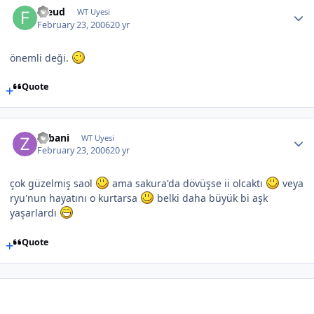
Freud
WT Uyesi
February 23, 2006
20 yr
önemli deği.
Quote
Zebani
WT Uyesi
February 23, 2006
20 yr
çok güzelmiş saol
ama sakura'da dövüşse ii olcaktı
veya
ryu'nun hayatını o kurtarsa
belki daha büyük bi aşk
yaşarlardı
Quote