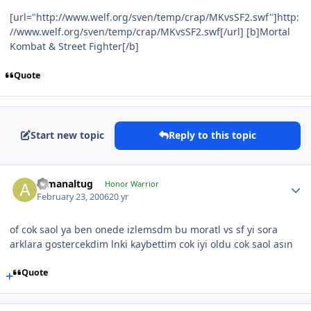
[url="http://www.welf.org/sven/temp/crap/MKvsSF2.swf"]http:
//www.welf.org/sven/temp/crap/MKvsSF2.swf[/url] [b]Mortal
Kombat & Street Fighter[/b]
Quote
Start new topic
Reply to this topic
armanaltug
Honor Warrior
February 23, 2006
20 yr
of cok saol ya ben onede izlemsdm bu moratl vs sf yi sora
arklara gostercekdim lnki kaybettim cok iyi oldu cok saol asın
Quote