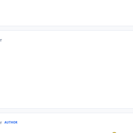
yr
yr
AUTHOR