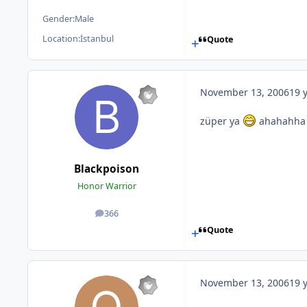
Gender:
Male
Location:
İstanbul
Quote
November 13, 2006
19 
züper ya
ahahahha
Blackpoison
Honor Warrior
366
posts
Quote
November 13, 2006
19 