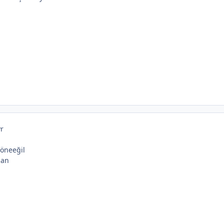
yr
 öneeğil
nan