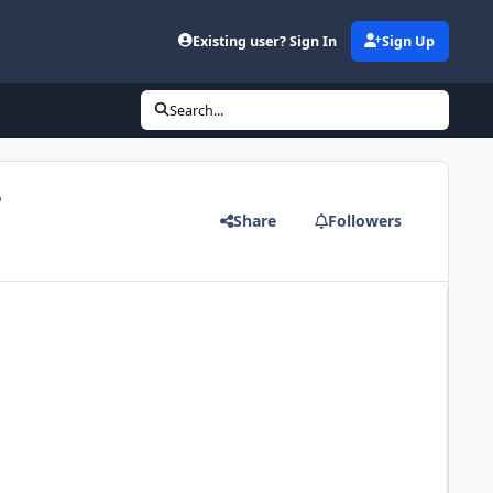
Existing user? Sign In
Sign Up
Search...
?
Share
Followers