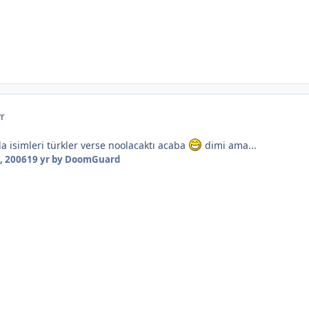
yr
 isimleri türkler verse noolacaktı acaba
dimi ama...
, 2006
19 yr
by DoomGuard