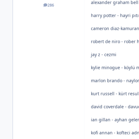
alexander graham bell 
286
posts
harry potter - hayri pıtı
cameron diaz-kamuran
robert de niro - rober
jay z - cezmi
kylie minogue - köylü 
marlon brando - naylo
kurt russell - kürt resul
david coverdale - davu
ian gillan - ayhan gele
kofi annan - kofteci ad