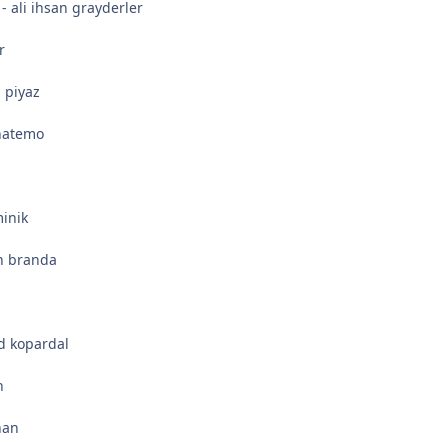
- ali ihsan grayderler
r
 piyaz
 hatemo
minik
n branda
d kopardal
n
nan