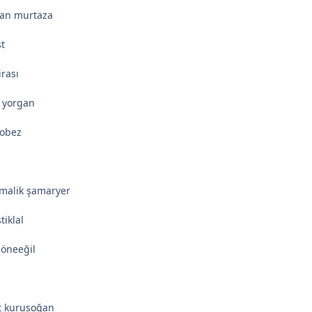
an murtaza
st
irası
l yorgan
 obez
malik şamaryer
tiklal
 öneeğil
t kurusoğan