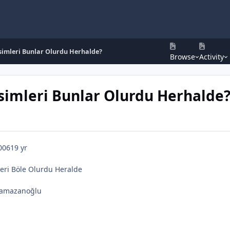
Isimleri Bunlar Olurdu Herhalde?
Browse
Activity
Isimleri Bunlar Olurdu Herhalde
006
19 yr
leri Böle Olurdu Heralde
 ramazanoğlu