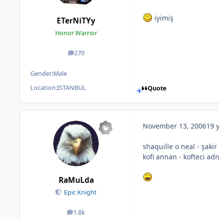
iyimiş
ETerNiTYy
Honor Warrior
270
posts
Gender:
Male
Location:
ISTANBUL
Quote
November 13, 2006
19 
shaquille o neal - şakir
kofi annan - kofteci ad
RaMuLda
Epic Knight
1.8k
posts