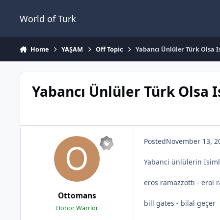
Jump to content
World of Turk
Home
YAŞAM
Off Topic
Yabancı Ünlüler Türk Olsa 
Yabancı Ünlüler Türk Olsa 
Posted
November 13, 2
Yabanci ünlülerin Isim
eros ramazzotti - erol
Ottomans
bill gates - bilal geçer
Honor Warrior