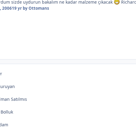
dum sizde uydurun bakalım ne kadar malzeme çıkacak
Richard
, 2006
19 yr
by Ottomans
yr
Kuruyan
alman Satılmıs
 Bolluk
Adam