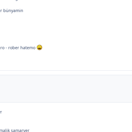
ker bünyamin
iro - rober hatemo
yr
malik şamaryer