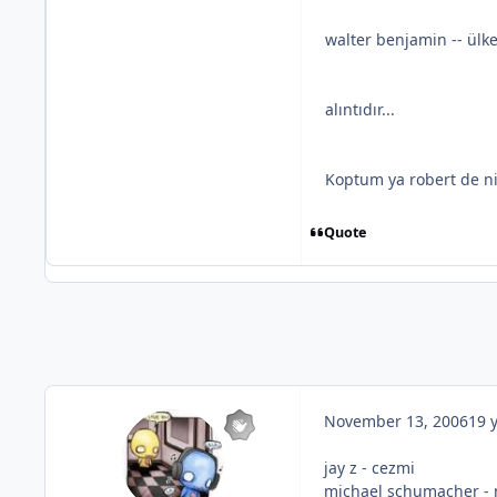
walter benjamin -- ül
alıntıdır...
Koptum ya robert de n
Quote
November 13, 2006
19 
jay z - cezmi
michael schumacher - 