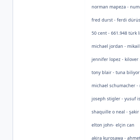
norman mapeza - num
fred durst - ferdi dürü
50 cent - 661.948 türk l
michael jordan - mikai
jennifer lopez - kilover
tony blair - tuna biliyor
michael schumacher - 
joseph stigler - yusuf is
shaquille o neal - şakir
elton john- elçin can
akira kurosawa - ahme