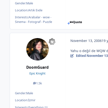
Gender:
Male
Location:
Artık Evde
Interests:
Arabalar - wow -
Sinema - Fotograf - Puzzle
Quote
November 13, 2006
19 
Yahu o değil de WQW da
Edited
November 13
DoomGuard
Epic Knight
1.5k
posts
Gender:
Male
Location:
İzmir
Interests:
Everything ^^