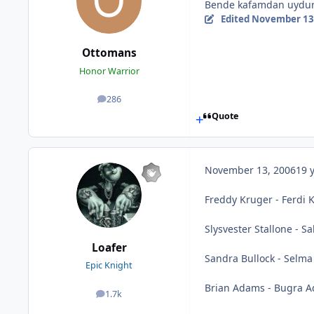
Bende kafamdan uydur
Edited
November 13
Ottomans
Honor Warrior
286
posts
Quote
November 13, 2006
19 
Freddy Kruger - Ferdi 
Slysvester Stallone - S
Loafer
Sandra Bullock - Selma
Epic Knight
Brian Adams - Bugra 
1.7k
posts