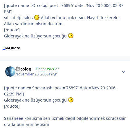
[quote name='Orcolog' post='76896' date='Nov 20 2006, 02:37
PM']
silis değil silüs
Allah yolunu açık etsin. Hayırlı tezkereler.
Allah yardımcın olsun dostum.
[/quote]
Giderayak ne üzüyorsun çocuğu
Quote
Orcolog
Honor Warrior
November 20, 2006
19 yr
[quote name='Shevarash' post='76897' date='Nov 20 2006,
02:39 PM']
Giderayak ne üzüyorsun çocuğu
[/quote]
Sananeee konuşma sen üzmek değil bilgilendirmek soracaklar
orada bunların hepsini