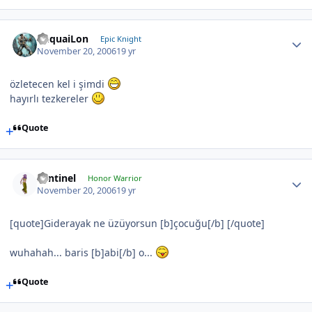
YuquaiLon
Epic Knight
November 20, 2006
19 yr
özletecen kel i şimdi
hayırlı tezkereler
Quote
Sentinel
Honor Warrior
November 20, 2006
19 yr
[quote]Giderayak ne üzüyorsun [b]çocuğu[/b] [/quote]
wuhahah... baris [b]abi[/b] o...
Quote