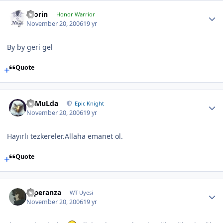
Olorin
Honor Warrior
November 20, 2006
19 yr
By by geri gel
Quote
RaMuLda
Epic Knight
November 20, 2006
19 yr
Hayırlı tezkereler.Allaha emanet ol.
Quote
Esperanza
WT Uyesi
November 20, 2006
19 yr