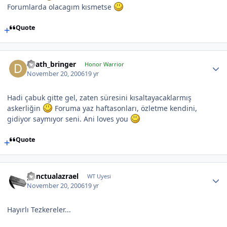
Forumlarda olacagım kısmetse
Quote
death_bringer
Honor Warrior
November 20, 2006
19 yr
Hadi çabuk gitte gel, zaten süresini kısaltayacaklarmış
askerliğin
Foruma yaz haftasonları, özletme kendini,
gidiyor saymıyor seni. Ani loves you
Quote
punctualazrael
WT Uyesi
November 20, 2006
19 yr
Hayırlı Tezkereler...