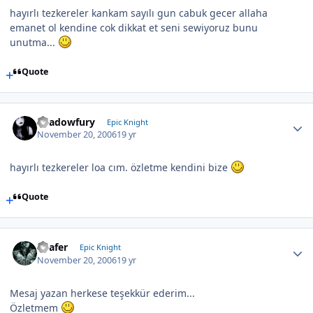
hayırlı tezkereler kankam sayılı gun cabuk gecer allaha
emanet ol kendine cok dikkat et seni sewiyoruz bunu
unutma...
Quote
Shadowfury
Epic Knight
November 20, 2006
19 yr
hayırlı tezkereler loa cım. özletme kendini bize
Quote
Loafer
Epic Knight
November 20, 2006
19 yr
Mesaj yazan herkese teşekkür ederim...
Özletmem