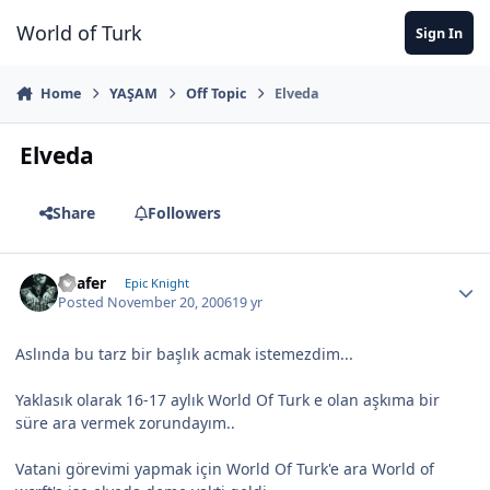
Jump to content
World of Turk
Sign In
Home
YAŞAM
Off Topic
Elveda
Elveda
Share
Followers
Loafer
Epic Knight
Posted
November 20, 2006
19 yr
Aslında bu tarz bir başlık acmak istemezdim...
Yaklasık olarak 16-17 aylık World Of Turk e olan aşkıma bir
süre ara vermek zorundayım..
Vatani görevimi yapmak için World Of Turk'e ara World of