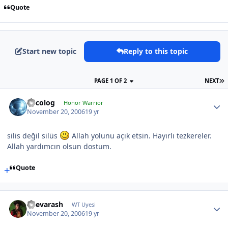
Quote
Start new topic
Reply to this topic
PAGE 1 OF 2
NEXT
Orcolog
Honor Warrior
November 20, 2006
19 yr
silis değil silüs
Allah yolunu açık etsin. Hayırlı tezkereler.
Allah yardımcın olsun dostum.
Quote
Shevarash
WT Uyesi
November 20, 2006
19 yr