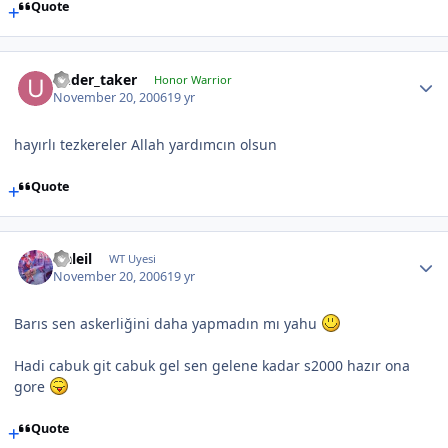
Quote
under_taker
Honor Warrior
November 20, 2006
19 yr
hayırlı tezkereler Allah yardımcın olsun
Quote
Naleil
WT Uyesi
November 20, 2006
19 yr
Barıs sen askerliğini daha yapmadın mı yahu
Hadi cabuk git cabuk gel sen gelene kadar s2000 hazır ona
gore
Quote