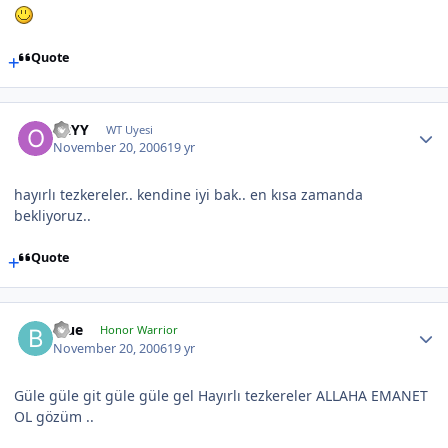
Quote
OzYY
WT Uyesi
November 20, 2006
19 yr
hayırlı tezkereler.. kendine iyi bak.. en kısa zamanda
bekliyoruz..
Quote
Blue
Honor Warrior
November 20, 2006
19 yr
Güle güle git güle güle gel Hayırlı tezkereler ALLAHA EMANET
OL gözüm ..