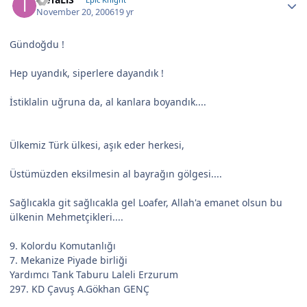
November 20, 2006
19 yr
Gündoğdu !
Hep uyandık, siperlere dayandık !
İstiklalin uğruna da, al kanlara boyandık....
Ülkemiz Türk ülkesi, aşık eder herkesi,
Üstümüzden eksilmesin al bayrağın gölgesi....
Sağlıcakla git sağlıcakla gel Loafer, Allah'a emanet olsun bu
ülkenin Mehmetçikleri....
9. Kolordu Komutanlığı
7. Mekanize Piyade birliği
Yardımcı Tank Taburu Laleli Erzurum
297. KD Çavuş A.Gökhan GENÇ