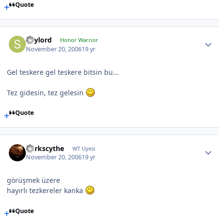
Quote
Spylord
Honor Warrior
November 20, 2006
19 yr
Gel teskere gel teskere bitsin bu...
Tez gidesin, tez gelesin
Quote
Darkscythe
WT Uyesi
November 20, 2006
19 yr
görüşmek üzere
hayırlı tezkereler kanka
Quote