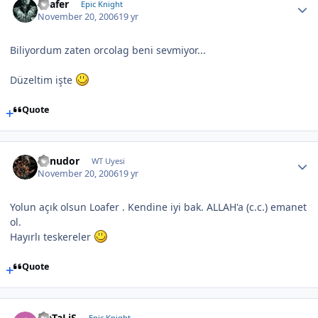
Loafer
Epic Knight
November 20, 2006
19 yr
Biliyordum zaten orcolag beni sevmiyor...
Düzeltim işte
Quote
hanudor
WT Uyesi
November 20, 2006
19 yr
Yolun açık olsun Loafer . Kendine iyi bak. ALLAH'a (c.c.) emanet
ol.
Hayırlı teskereler
Quote
iLeTaLiS
Epic Knight