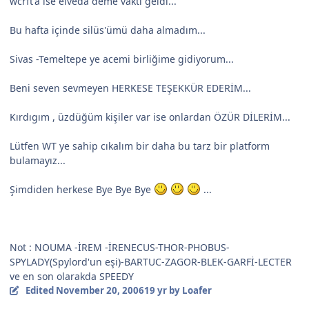
wcrft'a ise elveda deme vakti geldi...
Bu hafta içinde silüs'ümü daha almadım...
Sivas -Temeltepe ye acemi birliğime gidiyorum...
Beni seven sevmeyen HERKESE TEŞEKKÜR EDERİM...
Kırdıgım , üzdüğüm kişiler var ise onlardan ÖZÜR DİLERİM...
Lütfen WT ye sahip cıkalım bir daha bu tarz bir platform
bulamayız...
Şimdiden herkese Bye Bye Bye
...
Not : NOUMA -İREM -İRENECUS-THOR-PHOBUS-
SPYLADY(Spylord'un eşi)-BARTUC-ZAGOR-BLEK-GARFİ-LECTER
ve en son olarakda SPEEDY
Edited
November 20, 2006
19 yr
by Loafer