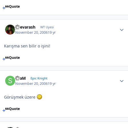
Quote
Shevarash
WT Uyesi
November 20, 2006
19 yr
Karışma sen bilir o işini!
Quote
SLaM
Epic Knight
November 20, 2006
19 yr
Görüşmek üzere
Quote