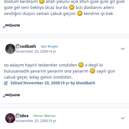
dostum kardeşim
allah yolunu açık etsin güle güle git güle
güle gel seni bekliyo olcaz burda
bizi dostlarını aileni
sevdiğini düşün zaman çabuk geçsin
kendine iyi bak
Quote
bloodbath
Epic Knight
November 20, 2006
19 yr
oo adaşim hayirli teskereler simdiden
o degil bi
bulusamadik yanarim yanarim ona yanarim
sayili gün
cabuk geçer, kolay gelsin simdiden.
Edited
November 20, 2006
19 yr
by bloodbath
Quote
Thidos
Honor Warrior
November 20, 2006
19 yr