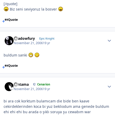
[/quote]
Biz seni seviyoruz la bosver
Quote
Shadowfury
Epic Knight
November 21, 2006
19 yr
buldum sanki
Quote
Gintama
Cenarion
November 21, 2006
19 yr
bi ara cok korktum bulamıcam die bide ben kaave
cekirdeklerinden koca bi yuz bekliodum ama genede buldum
ehi ehi ehi bu arada o şıklı soruya şu cewabım war