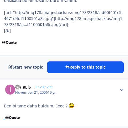
dakikada bulamazsanız durum vahim.
[url="http://img178.imageshack.us/img178/2318/cid00f401c5c
4671d4df1100501a8c.jpg"]http://img178.imageshack.us/img1
78/2318/ci...f1100501a8c.jpg[/url]
[/b]
Quote
Start new topic
Reply to this topic
iLeTaLiS
Epic Knight
November 21, 2006
19 yr
Ben bi tane daha buldum. Eeee ?
Quote