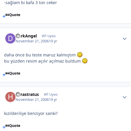
-sağlam bi kafa 3 ton ceker
Quote
DarkAngel
WT Uyesi
November 21, 2006
19 yr
daha önce bu teste maruz kalmıştım
bu yüzden resim açılır açılmaz buldum
Quote
herastratus
WT Uyesi
November 21, 2006
19 yr
kızılderiliye benziyor sanki?
Quote