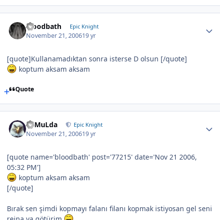
bloodbath
Epic Knight
November 21, 2006
19 yr
[quote]Kullanamadıktan sonra isterse D olsun [/quote]
koptum aksam aksam
Quote
RaMuLda
Epic Knight
November 21, 2006
19 yr
[quote name='bloodbath' post='77215' date='Nov 21 2006,
05:32 PM']
koptum aksam aksam
[/quote]
Bırak sen şimdi kopmayı falanı filanı kopmak istiyosan gel seni
reina ya götürim