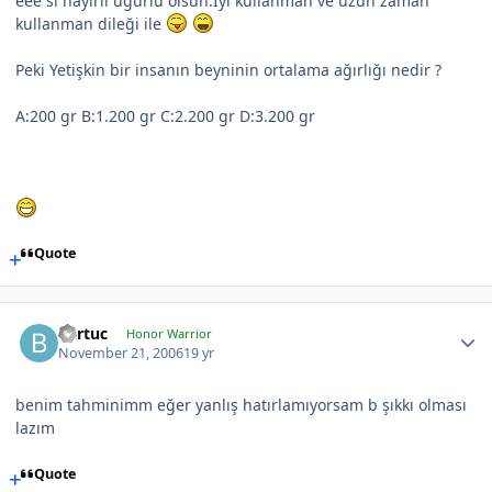
eee si hayırlı uğurlu olsun.İyi kullanman ve uzun zaman
kullanman dileği ile
Peki Yetişkin bir insanın beyninin ortalama ağırlığı nedir ?
A:200 gr B:1.200 gr C:2.200 gr D:3.200 gr
Quote
Bartuc
Honor Warrior
November 21, 2006
19 yr
benim tahminimm eğer yanlış hatırlamıyorsam b şıkkı olması
lazım
Quote