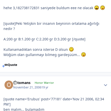
hehe 3,182738172831 saniyede buldum eee ne olacak
[quote]Peki Yetişkin bir insanın beyninin ortalama ağırlığı
nedir ?
A:200 gr B:1.200 gr C:2.200 gr D:3.200 gr [/quote]
Kullanamadıktan sonra isterse D olsun
Möğüm olan gullanmayı bilmeg gardeşüüm...
Quote
Ottomans
Honor Warrior
November 21, 2006
19 yr
[quote name='Erubus' post='77181' date='Nov 21 2006, 02:34
PM']
ben malım... bulamadım