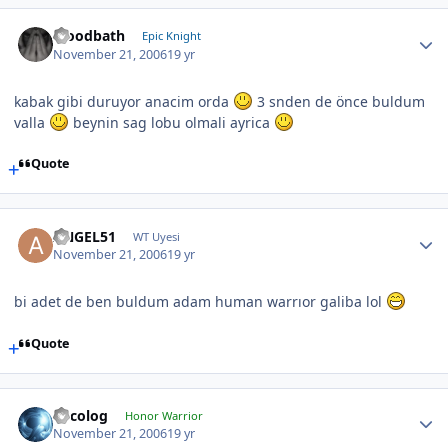
bloodbath
Epic Knight
November 21, 2006
19 yr
kabak gibi duruyor anacim orda
3 snden de önce buldum
valla
beynin sag lobu olmali ayrica
Quote
ANGEL51
WT Uyesi
November 21, 2006
19 yr
bi adet de ben buldum adam human warrıor galiba lol
Quote
Orcolog
Honor Warrior
November 21, 2006
19 yr