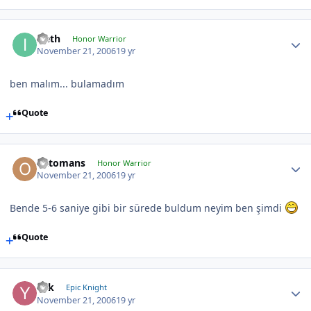
Ireth
Honor Warrior
November 21, 2006
19 yr
ben malım... bulamadım
Quote
Ottomans
Honor Warrior
November 21, 2006
19 yr
Bende 5-6 saniye gibi bir sürede buldum neyim ben şimdi
Quote
Yek
Epic Knight
November 21, 2006
19 yr