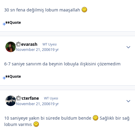
30 sn fena değilmiş lobum maaşallah
Quote
Shevarash
WT Uyesi
November 21, 2006
19 yr
6-7 saniye sanırım da beynin lobuyla ilişkisini çözemedim
Quote
Nycterfane
WT Uyesi
November 21, 2006
19 yr
10 saniyeye yakın bi sürede buldum bende
Sağlıklı bir sağ
lobum varmıs