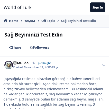
Jump to content
World of Turk
Sign In
Home
YAŞAM
Off Topic
Sağ Beyininizi Test Edin
Sağ Beyininizi Test Edin
Share
Followers
RaMuLda
Epic Knight
Posted
November 21, 2006
19 yr
[b]Aşağıda resimde birazdan göreceğiniz kahve tanecikleri
arasında bir surat gizli. Aşağıdaki resme bakmadan önce,
birkaç zırvayı belirtmeden edemeyecem: Bu resimdeki adamı
ne kadar çabuk görürseniz, sağ beyniniz o kadar iyi çalışıyor
demekmiş. 3 saniyede bulan bir adamın sağ beyni, maşallah,
1 dakikada bulursanız sağlıklı bir sağ beyniniz varmış, 3