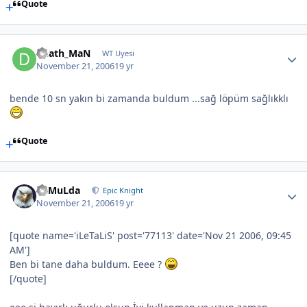
Quote
Death_MaN
WT Uyesi
November 21, 2006
19 yr
bende 10 sn yakın bi zamanda buldum ...sağ löpüm sağlıkklı
Quote
RaMuLda
Epic Knight
November 21, 2006
19 yr
[quote name='iLeTaLiS' post='77113' date='Nov 21 2006, 09:45
AM']
Ben bi tane daha buldum. Eeee ?
[/quote]