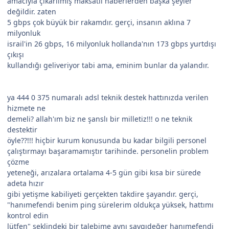
amacıyla çıkarılmış maksatlı haberlerden başka şeyler
değildir. zaten
5 gbps çok büyük bir rakamdır. gerçi, insanın aklına 7
milyonluk
israil'in 26 gbps, 16 milyonluk hollanda'nın 173 gbps yurtdışı
çıkışı
kullandığı geliveriyor tabi ama, eminim bunlar da yalandır.
ya 444 0 375 numaralı adsl teknik destek hattınızda verilen
hizmete ne
demeli? allah'ım biz ne şanslı bir milletiz!!! o ne teknik
destektir
öyle??!!! hiçbir kurum konusunda bu kadar bilgili personel
çalıştırmayı başaramamıştır tarihinde. personelin problem
çözme
yeteneği, arızalara ortalama 4-5 gün gibi kısa bir sürede
adeta hızır
gibi yetişme kabiliyeti gerçekten takdire şayandır. gerçi,
"hanımefendi benim ping sürelerim oldukça yüksek, hattımı
kontrol edin
lütfen" şeklindeki bir talebime aynı saygıdeğer hanımefendi