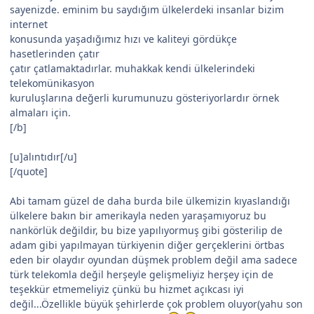
sayenizde. eminim bu saydığım ülkelerdeki insanlar bizim
internet
konusunda yaşadığımız hızı ve kaliteyi gördükçe
hasetlerinden çatır
çatır çatlamaktadırlar. muhakkak kendi ülkelerindeki
telekomünikasyon
kuruluşlarına değerli kurumunuzu gösteriyorlardır örnek
almaları için.
[/b]
[u]alıntıdır[/u]
[/quote]
Abi tamam güzel de daha burda bile ülkemizin kıyaslandığı
ülkelere bakın bir amerikayla neden yaraşamıyoruz bu
nankörlük değildir, bu bize yapılıyormuş gibi gösterilip de
adam gibi yapılmayan türkiyenin diğer gerçeklerini örtbas
eden bir olaydır oyundan düşmek problem değil ama sadece
türk telekomla değil herşeyle gelişmeliyiz herşey için de
teşekkür etmemeliyiz çünkü bu hizmet açıkcası iyi
değil...Özellikle büyük şehirlerde çok problem oluyor(yahu son