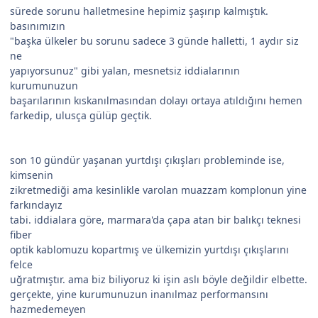
sürede sorunu halletmesine hepimiz şaşırıp kalmıştık.
basınımızın
"başka ülkeler bu sorunu sadece 3 günde halletti, 1 aydır siz
ne
yapıyorsunuz" gibi yalan, mesnetsiz iddialarının
kurumunuzun
başarılarının kıskanılmasından dolayı ortaya atıldığını hemen
farkedip, ulusça gülüp geçtik.
son 10 gündür yaşanan yurtdışı çıkışları probleminde ise,
kimsenin
zikretmediği ama kesinlikle varolan muazzam komplonun yine
farkındayız
tabi. iddialara göre, marmara'da çapa atan bir balıkçı teknesi
fiber
optik kablomuzu kopartmış ve ülkemizin yurtdışı çıkışlarını
felce
uğratmıştır. ama biz biliyoruz ki işin aslı böyle değildir elbette.
gerçekte, yine kurumunuzun inanılmaz performansını
hazmedemeyen