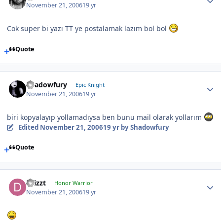
November 21, 2006
19 yr
Cok super bi yazı TT ye postalamak lazım bol bol
Quote
Shadowfury
Epic Knight
November 21, 2006
19 yr
biri kopyalayıp yollamadıysa ben bunu mail olarak yollarım
Edited
November 21, 2006
19 yr
by Shadowfury
Quote
Drizzt
Honor Warrior
November 21, 2006
19 yr