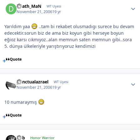
Death_MaN
WT Uyesi
November 21, 2006
19 yr
Yarıldım yaa
..tam bi rekabet olusmadıgı surece bu devam
edecektir.sorun biz de ama biz koyun gibi herseye boyun
eğioz karsı cıkmıyoz..alan memnun saten memnun gibi..sora
5. dünya ülkeleriyle yarıştırıyoruz kendimizi
Quote
punctualazrael
WT Uyesi
November 21, 2006
19 yr
10 numaraymış
Quote
hbb
Honor Warrior