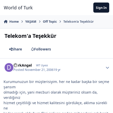
Jump to content
World of Turk
Sign In
Home
YAŞAM
Off Topic
Telekom'a Teşekkür
Telekom'a Teşekkür
Share
Followers
DarkAngel
WT Uyesi
Posted
November 21, 2006
19 yr
Kurumunuzun bir müşterisiyim. her ne kadar başka bir seçme
şansım
olmadığı için, yani mecburi olarak müşteriniz olsam da,
verdiğiniz
hizmet çeşitliliği ve hizmet kalitesini gördükçe, aklıma sürekli
ne