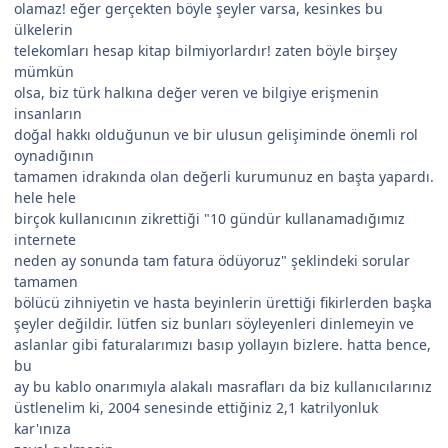
olamaz! eğer gerçekten böyle şeyler varsa, kesinkes bu
ülkelerin
telekomları hesap kitap bilmiyorlardır! zaten böyle birşey
mümkün
olsa, biz türk halkına değer veren ve bilgiye erişmenin
insanların
doğal hakkı olduğunun ve bir ulusun gelişiminde önemli rol
oynadığının
tamamen idrakında olan değerli kurumunuz en başta yapardı.
hele hele
birçok kullanıcının zikrettiği "10 gündür kullanamadığımız
internete
neden ay sonunda tam fatura ödüyoruz" şeklindeki sorular
tamamen
bölücü zihniyetin ve hasta beyinlerin ürettiği fikirlerden başka
şeyler değildir. lütfen siz bunları söyleyenleri dinlemeyin ve
aslanlar gibi faturalarımızı basıp yollayın bizlere. hatta bence,
bu
ay bu kablo onarımıyla alakalı masrafları da biz kullanıcılarınız
üstlenelim ki, 2004 senesinde ettiğiniz 2,1 katrilyonluk
kar'ınıza