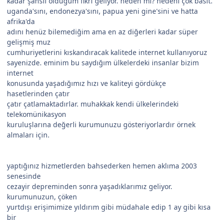
kadar şanslı olduğum fikri geliyor. neden mi? nedeni çok basit.
uganda'sını, endonezya'sını, papua yeni gine'sini ve hatta
afrika'da
adını henüz bilemediğim ama en az diğerleri kadar süper
gelişmiş muz
cumhuriyetlerini kıskandıracak kalitede internet kullanıyoruz
sayenizde. eminim bu saydığım ülkelerdeki insanlar bizim
internet
konusunda yaşadığımız hızı ve kaliteyi gördükçe
hasetlerinden çatır
çatır çatlamaktadırlar. muhakkak kendi ülkelerindeki
telekomünikasyon
kuruluşlarına değerli kurumunuzu gösteriyorlardır örnek
almaları için.
yaptığınız hizmetlerden bahsederken hemen aklıma 2003
senesinde
cezayir depreminden sonra yaşadıklarımız geliyor.
kurumunuzun, çöken
yurtdışı erişimimize yıldırım gibi müdahale edip 1 ay gibi kısa
bir