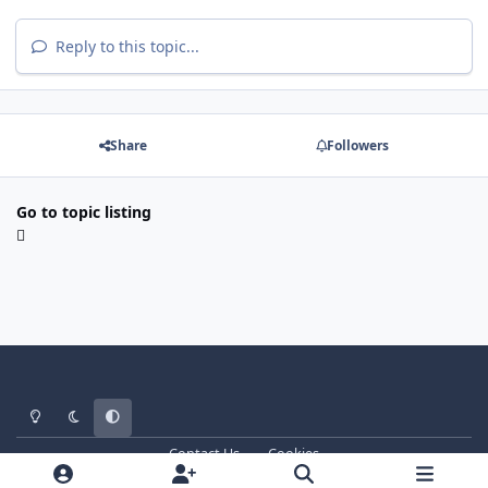
Reply to this topic...
Share
Followers
Go to topic listing
Light Mode
Dark Mode
System Preference
Contact Us
Cookies
WT - http://www.ebattle.net
Powered by
Invision Community