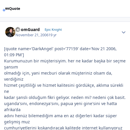
Quote
DoomGuard
Epic Knight
November 21, 2006
19 yr
[quote name='DarkAngel' post='77159' date='Nov 21 2006,
01:09 PM']
Kurumunuzun bir müşterisiyim. her ne kadar başka bir seçme
şansım
olmadığı için, yani mecburi olarak müşteriniz olsam da,
verdiğiniz
hizmet çeşitliliği ve hizmet kalitesini gördükçe, aklıma sürekli
ne
kadar şanslı olduğum fikri geliyor. neden mi? nedeni çok basit.
uganda'sını, endonezya'sını, papua yeni gine'sini ve hatta
afrika'da
adını henüz bilemediğim ama en az diğerleri kadar süper
gelişmiş muz
cumhuriyetlerini kıskandıracak kalitede internet kullanıyoruz