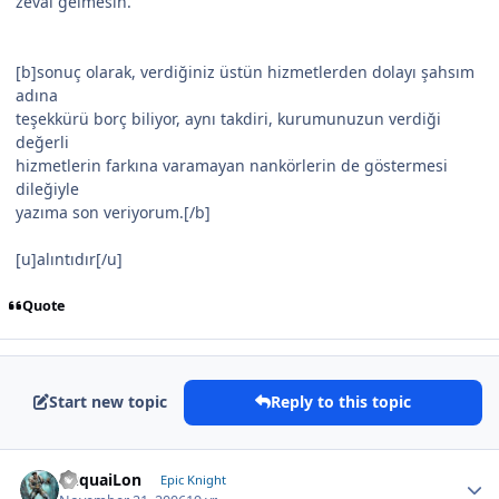
zeval gelmesin.
[b]sonuç olarak, verdiğiniz üstün hizmetlerden dolayı şahsım
adına
teşekkürü borç biliyor, aynı takdiri, kurumunuzun verdiği
değerli
hizmetlerin farkına varamayan nankörlerin de göstermesi
dileğiyle
yazıma son veriyorum.[/b]
[u]alıntıdır[/u]
Quote
Start new topic
Reply to this topic
YuquaiLon
Epic Knight