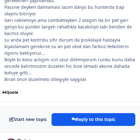
gerekenlerı yapmaması.
Passıve deyken dalmaması lazım dalıyo bu hunterda trap
olayını bıtırıyor.
Gerı cekılemıyo ama combattayken 2 atagım da bır pet gerı
gelıyo bu yuzden targetı rahatlıkla kacabılıyo tabı benden de
kacmıs oluyor.
su anda pet kontrolu sıfır durum da pısıkolajık hastayla
kıyaslamam gerekırse su an pet ıdıot dan farksız.Yetkılılerın
ılgısını beklıyoruz...
Boyle bı konu actıgım ıcın ozur dılemıyorum cunku bunu daha
oncede belırtmıstım duzelen hıc bıse olmadı aksıne dahada
kotuye gıttı...
Bıran once duzelmesı dılegıyle saygılar
Quote
Start new topic
Reply to this topic