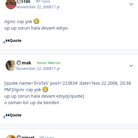
EroTaS
WT Uyesi
November 22, 2008
17 yr
ılgınc cvp yok
up up sorun hala devam edıyo
Quote
nomak
Honor Warrior
November 22, 2008
17 yr
[quote name='EroTaS' post='223834' date='Nov 22 2008, 20:38
PM']ılgınc cvp yok
up up sorun hala devam edıyo[/quote]
o zaman bir up da benden
Quote
engincel
WT Uyesi