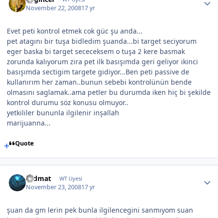
November 22, 2008
17 yr
Evet peti kontrol etmek cok güc şu anda...
pet atagını bir tuşa bidledim şuanda...bi target seciyorum
eger baska bi target sececeksem o tuşa 2 kere basmak
zorunda kalıyorum zira pet ilk basışımda geri geliyor ikinci
basışımda sectigim targete gidiyor...Ben peti passive de
kullanırım her zaman..bunun sebebi kontrolünün bende
olmasını saglamak..ama petler bu durumda iken hiç bi şekilde
kontrol durumu söz konusu olmuyor..
yetkililer bununla ilgilenir inşallah
marijuanna...
Quote
sadmat
WT Uyesi
November 23, 2008
17 yr
şuan da gm lerin pek bunla ilgilencegini sanmıyom suan