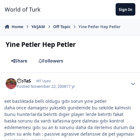
Jump to content
World of Turk
Sign In
Home
YAŞAM
Off Topic
Yine Petler Hep Petler
Yine Petler Hep Petler
Share
Followers
EroTaS
WT Uyesi
Posted
November 22, 2008
17 yr
eet baslıktada bellı oldugu gıbı sorun yıne petler
daha once damagesı yuksektı gundemde bu sekılde kalmıstı
bunu hunterlarda belırttı dıger player lerde belırttı fakat
baska sorunu da vardı kafasına gore dalması gıbı kontrol
edılememesı gıbı su an kı sorunu daha da ılerlemıs durum da
petın su ankı halı : passive agrasive defansıve de pet yapması