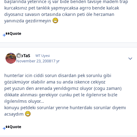
başlarında yeterince iş var bide benden tavsiye madem trap
kurcaksınız pet tanklık yapmıyıcaksa agrro bende kalcak
diyosanız savasın ortasında cıkarın peti öle herzaman
yanınızda gezdirmeyin
Quote
EroTaS
WT Uyesi
November 23, 2008
17 yr
hunterlar icin ciddi sorun disardan pek sorunlu gibi
gözükmüyor olabilir ama su anda iskence cekiyoz
pet yuzun den arenada yenıldıgımız oluyor (cogu zaman)
dikkate alınması gerekiyor cunku pet le ılgılenırse bızle
ılgılenılmıs oluyor...
konuyu petdekı sorunlar yerıne hunterdakı sorunlar dıyemı
acsaydım
Quote